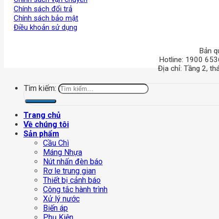
Chính sách đổi trả
Chính sách bảo mật
Điều khoản sử dụng
Bản q
Hotline: 1900 653
Địa chỉ: Tầng 2, t
Tìm kiếm:
Trang chủ
Về chúng tôi
Sản phẩm
Cầu Chì
Máng Nhựa
Nút nhấn đèn báo
Rơ le trung gian
Thiết bị cảnh báo
Công tắc hành trình
Xử lý nước
Biến áp
Phụ Kiện