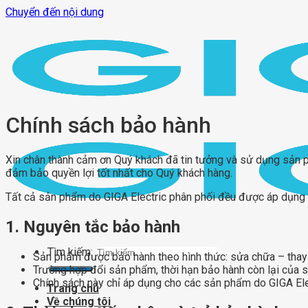
Chuyển đến nội dung
Chính sách bảo hành
Xin chân thành cảm ơn Quý khách đã tin tưởng và sử dụng sản
đảm bảo quyền lợi tốt nhất cho Quý khách hàng.
Tất cả sản phẩm do GIGA Electric phân phối đều được áp dụng 
1. Nguyên tắc bảo hành
Tìm kiếm:
Sản phẩm được bảo hành theo hình thức: sửa chữa – thay t
Trường hợp đổi sản phẩm, thời hạn bảo hành còn lại của 
Chính sách này chỉ áp dụng cho các sản phẩm do GIGA Elec
Trang chủ
Về chúng tôi