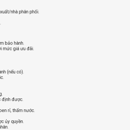
xuất/nhà phân phối.
.
âm bảo hành.
i mức giá ưu đãi.
nh (nếu có).
c.
g.
 định được.
oen rỉ, thấm nước.
ợc ủy quyền.
nhân.