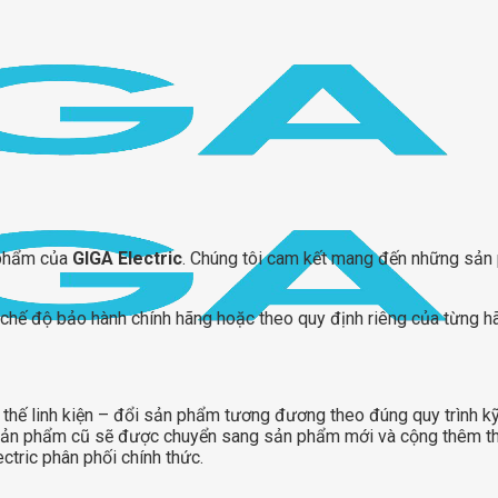
 phẩm của
GIGA Electric
. Chúng tôi cam kết mang đến những sản 
chế độ bảo hành chính hãng hoặc theo quy định riêng của từng h
hế linh kiện – đổi sản phẩm tương đương theo đúng quy trình kỹ
sản phẩm cũ sẽ được chuyển sang sản phẩm mới và cộng thêm thời
tric phân phối chính thức.