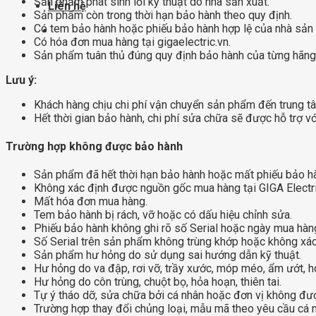
Sản phẩm phát sinh lỗi kỹ thuật do nhà sản xuất.
Liên hệ
Sản phẩm còn trong thời hạn bảo hành theo quy định.
Có tem bảo hành hoặc phiếu bảo hành hợp lệ của nhà sản 
Có hóa đơn mua hàng tại gigaelectric.vn.
Sản phẩm tuân thủ đúng quy định bảo hành của từng hãng
Lưu ý:
Khách hàng chịu chi phí vận chuyển sản phẩm đến trung t
Hết thời gian bảo hành, chi phí sửa chữa sẽ được hỗ trợ vớ
Trường hợp không được bảo hành
Sản phẩm đã hết thời hạn bảo hành hoặc mất phiếu bảo hà
Không xác định được nguồn gốc mua hàng tại GIGA Electri
Mất hóa đơn mua hàng.
Tem bảo hành bị rách, vỡ hoặc có dấu hiệu chỉnh sửa.
Phiếu bảo hành không ghi rõ số Serial hoặc ngày mua hàn
Số Serial trên sản phẩm không trùng khớp hoặc không xác
Sản phẩm hư hỏng do sử dụng sai hướng dẫn kỹ thuật.
Hư hỏng do va đập, rơi vỡ, trầy xước, móp méo, ẩm ướt, h
Hư hỏng do côn trùng, chuột bọ, hỏa hoạn, thiên tai.
Tự ý tháo dỡ, sửa chữa bởi cá nhân hoặc đơn vị không đư
Trường hợp thay đổi chủng loại, mẫu mã theo yêu cầu cá 