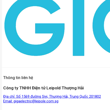
Thông tin liên hệ
Công ty TNHH Điện tử Leipold Thượng Hải
Địa chỉ: Số 1569 đường Siyi, Thượng Hải, Trung Quốc 201802
Email:
gigaelectric@leipole.com.sg