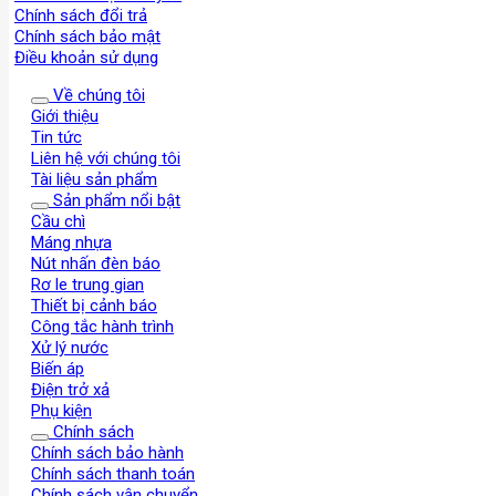
Chính sách đổi trả
Chính sách bảo mật
Điều khoản sử dụng
Về chúng tôi
Giới thiệu
Tin tức
Liên hệ với chúng tôi
Tài liệu sản phẩm
Sản phẩm nổi bật
Cầu chì
Máng nhựa
Nút nhấn đèn báo
Rơ le trung gian
Thiết bị cảnh báo
Công tắc hành trình
Xử lý nước
Biến áp
Điện trở xả
Phụ kiện
Chính sách
Chính sách bảo hành
Chính sách thanh toán
Chính sách vận chuyển