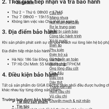
2. Thời gian tiếp nhận và trả bảo hành
Sản phẩm
Thứ 2 – Thứ 6: 08h00 – 17h15
Cầu chì
Thứ 7: 08h00 – 15h15
Máng nhựa
Không làm việc vào Chủ nhật và ngày lễ.
Nút nhấn đèn báo
Rơ le trung gian
3. Địa điểm bảo hành
Thiết bị cảnh báo
Công tắc hành trình
Xử lý nước
Khi sản phẩm phát sinh sự cố, Quý khách vui lòng liên hệ bộ phậ
Biến áp
Phụ kiện
Địa điểm tiếp nhận bảo hành:
Điện trở xả
Cảm biến an toàn
Hà Nội: 186 Sài Đồng, Hà Nội
Băng nhãn
TP. Hồ Chí Minh: 55 Minh Phụng, TP.HCM
Ống lồng đầu cốt
Cầu đấu
4. Điều kiện bảo hành
Đầu cos
Dây thít
Tất cả sản phẩm do GIGA Electric phân phối đều được hưởng chính
Thanh din rail
khác nhau tùy từng dòng sản phẩm.
Ruột cầu chì
Vỏ cầu chì
Trường hợp được bảo hành
Chuyển mạch & nút nhấn
Tài liệu sản phẩm
Tin tức