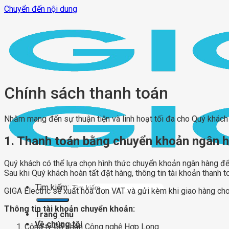
Chuyển đến nội dung
Chính sách thanh toán
Nhằm mang đến sự thuận tiện và linh hoạt tối đa cho Quý khách 
1. Thanh toán bằng chuyển khoản ngân 
Quý khách có thể lựa chọn hình thức chuyển khoản ngân hàng để ti
Sau khi Quý khách hoàn tất đặt hàng, thông tin tài khoản thanh t
Tìm kiếm:
GIGA Electric sẽ xuất hóa đơn VAT và gửi kèm khi giao hàng ch
Thông tin tài khoản chuyển khoản:
Trang chủ
Về chúng tôi
Công ty Cổ phần Công nghệ Hợp Long