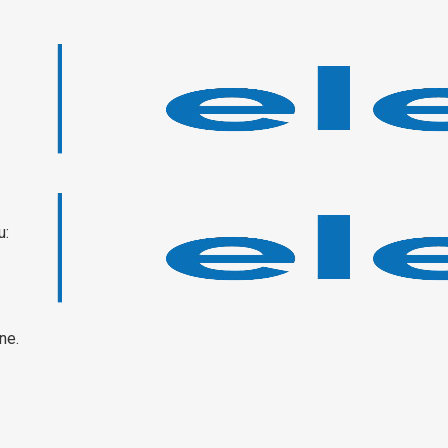
u:
ne.