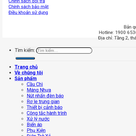
Chính sách đổi trả
Chính sách bảo mật
Điều khoản sử dụng
Bản q
Hotline: 1900 653
Địa chỉ: Tầng 2, t
Tìm kiếm:
Trang chủ
Về chúng tôi
Sản phẩm
Cầu Chì
Máng Nhựa
Nút nhấn đèn báo
Rơ le trung gian
Thiết bị cảnh báo
Công tắc hành trình
Xử lý nước
Biến áp
Phụ Kiện