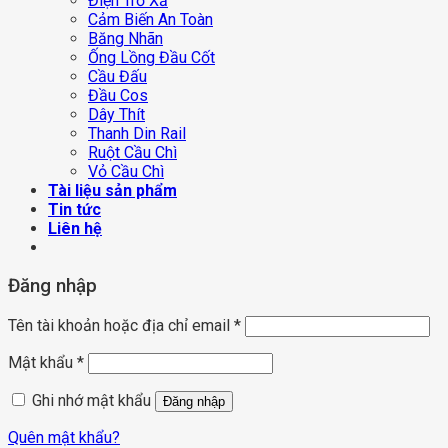
Điện Trở Xả
Cảm Biến An Toàn
Băng Nhãn
Ống Lồng Đầu Cốt
Cầu Đấu
Đầu Cos
Dây Thít
Thanh Din Rail
Ruột Cầu Chì
Vỏ Cầu Chì
Tài liệu sản phẩm
Tin tức
Liên hệ
Đăng nhập
Tên tài khoản hoặc địa chỉ email
*
Mật khẩu
*
Ghi nhớ mật khẩu
Đăng nhập
Quên mật khẩu?