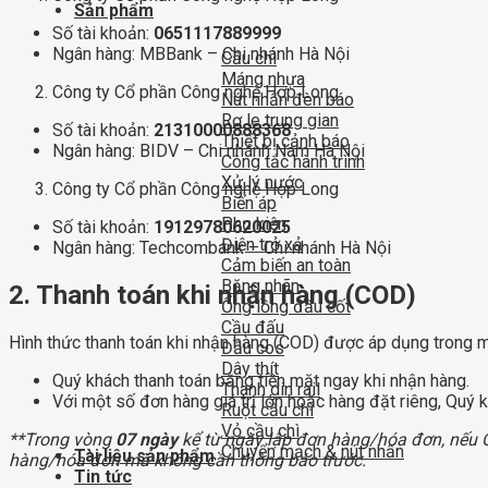
Sản phẩm
Số tài khoản:
0651117889999
Ngân hàng: MBBank – Chi nhánh Hà Nội
Cầu chì
Máng nhựa
Công ty Cổ phần Công nghệ Hợp Long
Nút nhấn đèn báo
Rơ le trung gian
Số tài khoản:
21310000888368
Thiết bị cảnh báo
Ngân hàng: BIDV – Chi nhánh Nam Hà Nội
Công tắc hành trình
Xử lý nước
Công ty Cổ phần Công nghệ Hợp Long
Biến áp
Phụ kiện
Số tài khoản:
19129780620025
Điện trở xả
Ngân hàng: Techcombank – Chi nhánh Hà Nội
Cảm biến an toàn
Băng nhãn
2. Thanh toán khi nhận hàng (COD)
Ống lồng đầu cốt
Cầu đấu
Hình thức thanh toán khi nhận hàng (COD) được áp dụng trong m
Đầu cos
Dây thít
Quý khách thanh toán bằng tiền mặt ngay khi nhận hàng.
Thanh din rail
Với một số đơn hàng giá trị lớn hoặc hàng đặt riêng, Quý
Ruột cầu chì
Vỏ cầu chì
**Trong vòng
07 ngày
kể từ ngày lập đơn hàng/hóa đơn, nếu Q
Chuyển mạch & nút nhấn
Tài liệu sản phẩm
hàng/hóa đơn mà không cần thông báo trước.
Tin tức