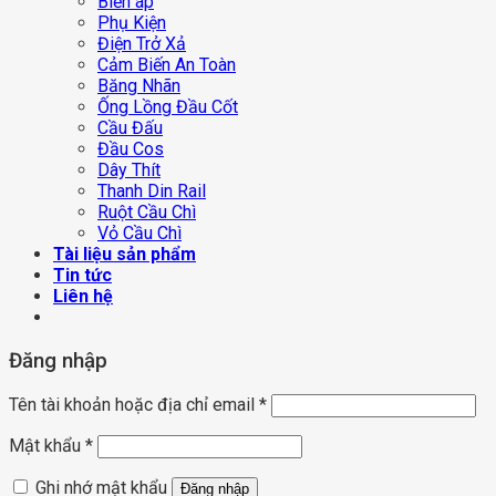
Biến áp
Phụ Kiện
Điện Trở Xả
Cảm Biến An Toàn
Băng Nhãn
Ống Lồng Đầu Cốt
Cầu Đấu
Đầu Cos
Dây Thít
Thanh Din Rail
Ruột Cầu Chì
Vỏ Cầu Chì
Tài liệu sản phẩm
Tin tức
Liên hệ
Đăng nhập
Tên tài khoản hoặc địa chỉ email
*
Mật khẩu
*
Ghi nhớ mật khẩu
Đăng nhập