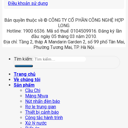
Điều khoản sử dụng
Bản quyền thuộc về © CÔNG TY CỔ PHẦN CÔNG NGHỆ HỢP
LONG.
Hotline: 1900 6536. Mã số thuế: 0104509916. Đăng ký lần
đầu: ngày 05 tháng 03 năm 2010.
Địa chỉ: Tầng 2, tháp A Mandarin Garden 2, số 99 phố Tân Mai,
Phường Tương Mai, TP. Hà Nội.
Tìm kiếm:
Trang chủ
Về chúng tôi
Sản phẩm
Cầu Chì
Máng Nhựa
Nút nhấn đèn báo
Rơ le trung gian
Thiết bị cảnh báo
Công tắc hành trình
Xử lý nước