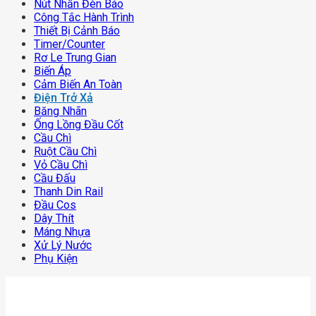
Nút Nhấn Đèn Báo
Công Tắc Hành Trình
Thiết Bị Cảnh Báo
Timer/counter
Rơ Le Trung Gian
Biến Áp
Cảm Biến An Toàn
Điện Trở Xả
Băng Nhãn
Ống Lồng Đầu Cốt
Cầu Chì
Ruột Cầu Chì
Vỏ Cầu Chì
Cầu Đấu
Thanh Din Rail
Đầu Cos
Dây Thít
Máng Nhựa
Xử Lý Nước
Phụ Kiện