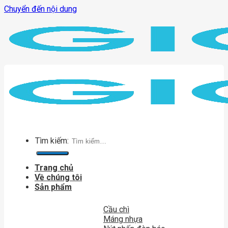
Chuyển đến nội dung
Tìm kiếm:
Trang chủ
Về chúng tôi
Sản phẩm
Cầu chì
Máng nhựa