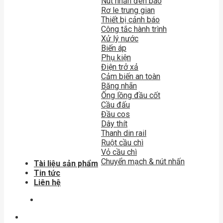
Nút nhấn đèn báo
Rơ le trung gian
Thiết bị cảnh báo
Công tắc hành trình
Xử lý nước
Biến áp
Phụ kiện
Điện trở xả
Cảm biến an toàn
Băng nhãn
Ống lồng đầu cốt
Cầu đấu
Đầu cos
Dây thít
Thanh din rail
Ruột cầu chì
Vỏ cầu chì
Chuyển mạch & nút nhấn
Tài liệu sản phẩm
Tin tức
Liên hệ