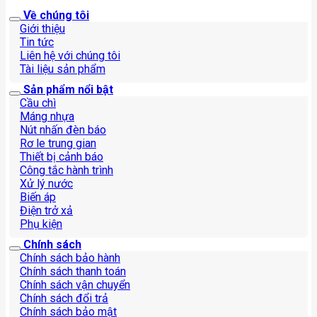
Về chúng tôi
Giới thiệu
Tin tức
Liên hệ với chúng tôi
Tài liệu sản phẩm
Sản phẩm nổi bật
Cầu chì
Máng nhựa
Nút nhấn đèn báo
Rơ le trung gian
Thiết bị cảnh báo
Công tắc hành trình
Xử lý nước
Biến áp
Điện trở xả
Phụ kiện
Chính sách
Chính sách bảo hành
Chính sách thanh toán
Chính sách vận chuyển
Chính sách đổi trả
Chính sách bảo mật