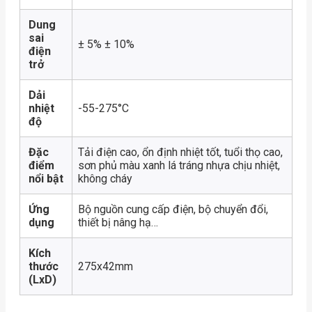
Dung
sai
± 5% ± 10%
điện
trở
Dải
nhiệt
-55-275°C
độ
Đặc
Tải điện cao, ổn định nhiệt tốt, tuổi thọ cao,
điểm
sơn phủ màu xanh lá tráng nhựa chịu nhiệt,
nổi bật
không cháy
Ứng
Bộ nguồn cung cấp điện, bộ chuyển đổi,
dụng
thiết bị nâng hạ…
Kích
thước
275x42mm
(LxD)