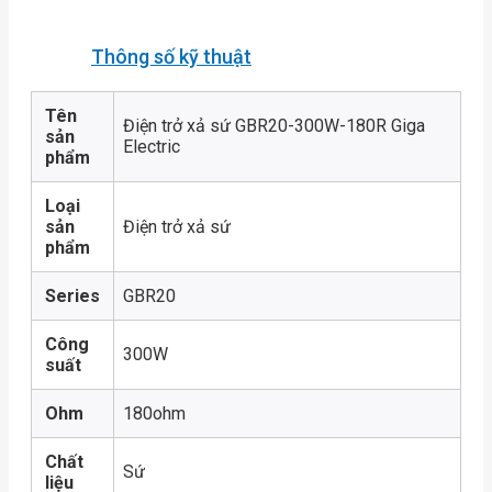
Thông số kỹ thuật
Tên
Điện trở xả sứ GBR20-300W-180R Giga
sản
Electric
phẩm
Loại
sản
Điện trở xả sứ
phẩm
Series
GBR20
Công
300W
suất
Ohm
180ohm
Chất
Sứ
liệu