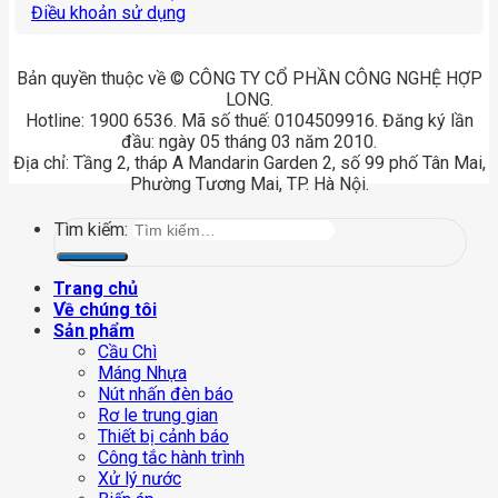
Điều khoản sử dụng
Bản quyền thuộc về © CÔNG TY CỔ PHẦN CÔNG NGHỆ HỢP
LONG.
Hotline: 1900 6536. Mã số thuế: 0104509916. Đăng ký lần
đầu: ngày 05 tháng 03 năm 2010.
Địa chỉ: Tầng 2, tháp A Mandarin Garden 2, số 99 phố Tân Mai,
Phường Tương Mai, TP. Hà Nội.
Tìm kiếm:
Trang chủ
Về chúng tôi
Sản phẩm
Cầu Chì
Máng Nhựa
Nút nhấn đèn báo
Rơ le trung gian
Thiết bị cảnh báo
Công tắc hành trình
Xử lý nước