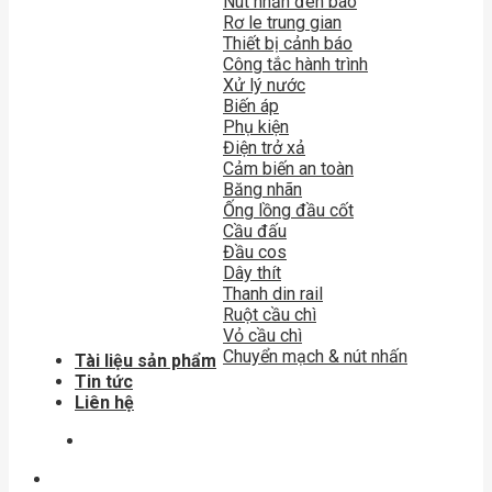
Nút nhấn đèn báo
Rơ le trung gian
Thiết bị cảnh báo
Công tắc hành trình
Xử lý nước
Biến áp
Phụ kiện
Điện trở xả
Cảm biến an toàn
Băng nhãn
Ống lồng đầu cốt
Cầu đấu
Đầu cos
Dây thít
Thanh din rail
Ruột cầu chì
Vỏ cầu chì
Chuyển mạch & nút nhấn
Tài liệu sản phẩm
Tin tức
Liên hệ