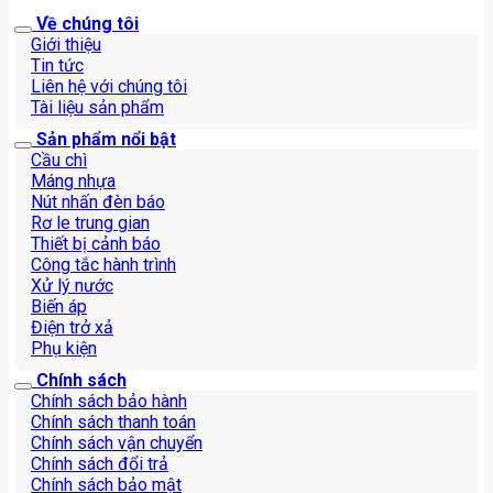
Về chúng tôi
Giới thiệu
Tin tức
Liên hệ với chúng tôi
Tài liệu sản phẩm
Sản phẩm nổi bật
Cầu chì
Máng nhựa
Nút nhấn đèn báo
Rơ le trung gian
Thiết bị cảnh báo
Công tắc hành trình
Xử lý nước
Biến áp
Điện trở xả
Phụ kiện
Chính sách
Chính sách bảo hành
Chính sách thanh toán
Chính sách vận chuyển
Chính sách đổi trả
Chính sách bảo mật