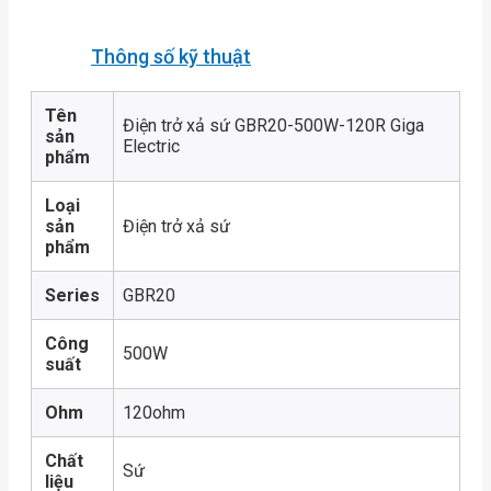
Thông số kỹ thuật
Tên
Điện trở xả sứ GBR20-500W-120R Giga
sản
Electric
phẩm
Loại
sản
Điện trở xả sứ
phẩm
Series
GBR20
Công
500W
suất
Ohm
120ohm
Chất
Sứ
liệu