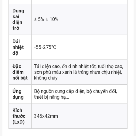
Dung
sai
± 5% ± 10%
điện
trở
Dải
nhiệt
-55-275°C
độ
Đặc
Tải điện cao, ổn định nhiệt tốt, tuổi thọ cao,
điểm
sơn phủ màu xanh lá tráng nhựa chịu nhiệt,
nổi bật
không cháy
Ứng
Bộ nguồn cung cấp điện, bộ chuyển đổi,
dụng
thiết bị nâng hạ…
Kích
thước
345x42mm
(LxD)