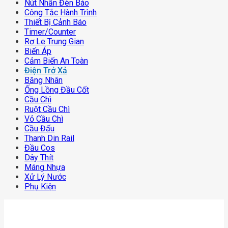
Nút Nhấn Đèn Báo
Công Tắc Hành Trình
Thiết Bị Cảnh Báo
Timer/counter
Rơ Le Trung Gian
Biến Áp
Cảm Biến An Toàn
Điện Trở Xả
Băng Nhãn
Ống Lồng Đầu Cốt
Cầu Chì
Ruột Cầu Chì
Vỏ Cầu Chì
Cầu Đấu
Thanh Din Rail
Đầu Cos
Dây Thít
Máng Nhựa
Xử Lý Nước
Phụ Kiện