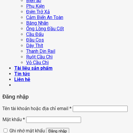
Biến áp
Phụ Kiện
Điện Trở Xả
Cảm Biến An Toàn
Băng Nhãn
Ống Lồng Đầu Cốt
Cầu Đấu
Đầu Cos
Dây Thít
Thanh Din Rail
Ruột Cầu Chì
Vỏ Cầu Chì
Tài liệu sản phẩm
Tin tức
Liên hệ
Đăng nhập
Tên tài khoản hoặc địa chỉ email
*
Mật khẩu
*
Ghi nhớ mật khẩu
Đăng nhập