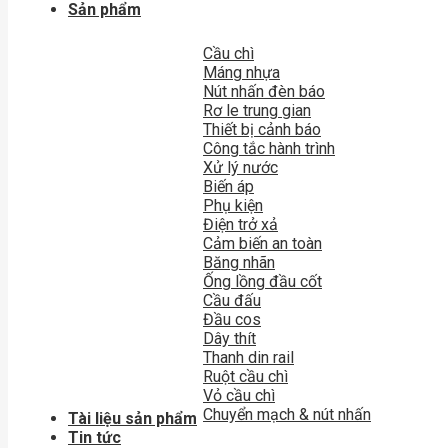
Sản phẩm
Cầu chì
Máng nhựa
Nút nhấn đèn báo
Rơ le trung gian
Thiết bị cảnh báo
Công tắc hành trình
Xử lý nước
Biến áp
Phụ kiện
Điện trở xả
Cảm biến an toàn
Băng nhãn
Ống lồng đầu cốt
Cầu đấu
Đầu cos
Dây thít
Thanh din rail
Ruột cầu chì
Vỏ cầu chì
Chuyển mạch & nút nhấn
Tài liệu sản phẩm
Tin tức