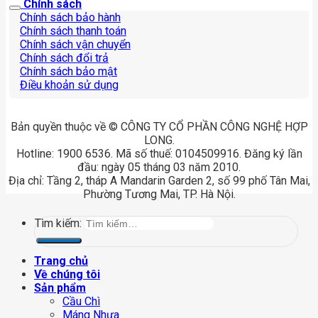
Chính sách
Chính sách bảo hành
Chính sách thanh toán
Chính sách vận chuyển
Chính sách đổi trả
Chính sách bảo mật
Điều khoản sử dụng
Bản quyền thuộc về © CÔNG TY CỔ PHẦN CÔNG NGHỆ HỢP
LONG.
Hotline: 1900 6536. Mã số thuế: 0104509916. Đăng ký lần
đầu: ngày 05 tháng 03 năm 2010.
Địa chỉ: Tầng 2, tháp A Mandarin Garden 2, số 99 phố Tân Mai,
Phường Tương Mai, TP. Hà Nội.
Tìm kiếm:
Trang chủ
Về chúng tôi
Sản phẩm
Cầu Chì
Máng Nhựa