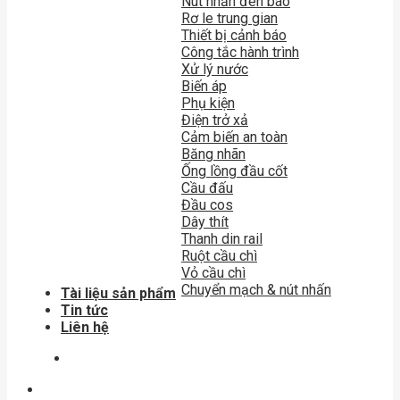
Nút nhấn đèn báo
Rơ le trung gian
Thiết bị cảnh báo
Công tắc hành trình
Xử lý nước
Biến áp
Phụ kiện
Điện trở xả
Cảm biến an toàn
Băng nhãn
Ống lồng đầu cốt
Cầu đấu
Đầu cos
Dây thít
Thanh din rail
Ruột cầu chì
Vỏ cầu chì
Chuyển mạch & nút nhấn
Tài liệu sản phẩm
Tin tức
Liên hệ