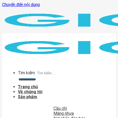
Chuyển đến nội dung
Tìm kiếm:
Trang chủ
Về chúng tôi
Sản phẩm
Cầu chì
Máng nhựa