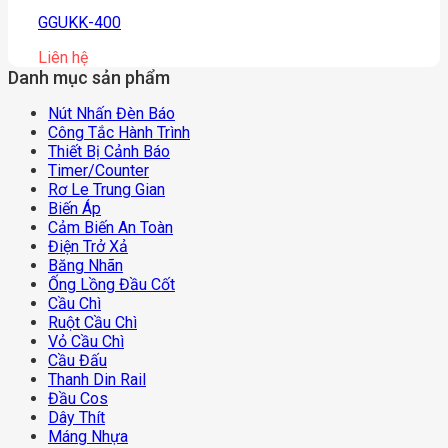
GGUKK-400
Liên hệ
Danh mục sản phẩm
Nút Nhấn Đèn Báo
Công Tắc Hành Trình
Thiết Bị Cảnh Báo
Timer/counter
Rơ Le Trung Gian
Biến Áp
Cảm Biến An Toàn
Điện Trở Xả
Băng Nhãn
Ống Lồng Đầu Cốt
Cầu Chì
Ruột Cầu Chì
Vỏ Cầu Chì
Cầu Đấu
Thanh Din Rail
Đầu Cos
Dây Thít
Máng Nhựa