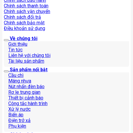
Chính sách bảo hành
Chính sách thanh toán
Chính sách vận chuyển
Chính sách đổi trả
Chính sách bảo mật
Điều khoản sử dụng
Về chúng tôi
Giới thiệu
Tin tức
Liên hệ với chúng tôi
Tài liệu sản phẩm
Sản phẩm nổi bật
Cầu chì
Máng nhựa
Nút nhấn đèn báo
Rơ le trung gian
Thiết bị cảnh báo
Công tắc hành trình
Xử lý nước
Biến áp
Điện trở xả
Phụ kiện