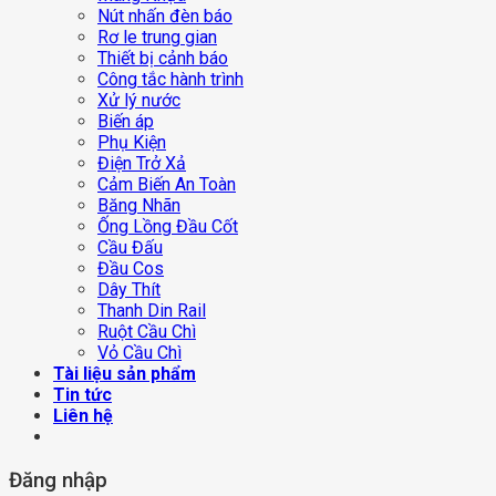
Nút nhấn đèn báo
Rơ le trung gian
Thiết bị cảnh báo
Công tắc hành trình
Xử lý nước
Biến áp
Phụ Kiện
Điện Trở Xả
Cảm Biến An Toàn
Băng Nhãn
Ống Lồng Đầu Cốt
Cầu Đấu
Đầu Cos
Dây Thít
Thanh Din Rail
Ruột Cầu Chì
Vỏ Cầu Chì
Tài liệu sản phẩm
Tin tức
Liên hệ
Đăng nhập