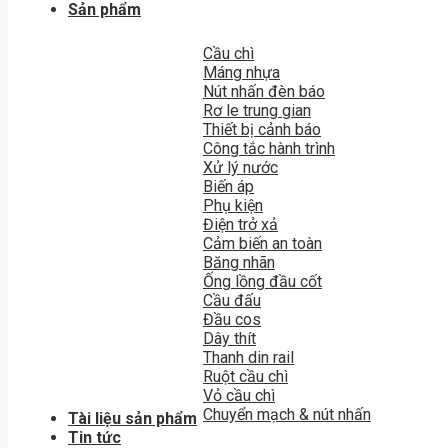
Sản phẩm
Cầu chì
Máng nhựa
Nút nhấn đèn báo
Rơ le trung gian
Thiết bị cảnh báo
Công tắc hành trình
Xử lý nước
Biến áp
Phụ kiện
Điện trở xả
Cảm biến an toàn
Băng nhãn
Ống lồng đầu cốt
Cầu đấu
Đầu cos
Dây thít
Thanh din rail
Ruột cầu chì
Vỏ cầu chì
Chuyển mạch & nút nhấn
Tài liệu sản phẩm
Tin tức