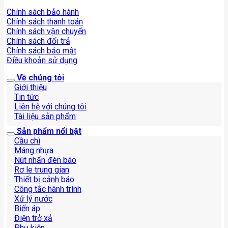
Chính sách bảo hành
Chính sách thanh toán
Chính sách vận chuyển
Chính sách đổi trả
Chính sách bảo mật
Điều khoản sử dụng
Về chúng tôi
Giới thiệu
Tin tức
Liên hệ với chúng tôi
Tài liệu sản phẩm
Sản phẩm nổi bật
Cầu chì
Máng nhựa
Nút nhấn đèn báo
Rơ le trung gian
Thiết bị cảnh báo
Công tắc hành trình
Xử lý nước
Biến áp
Điện trở xả
Phụ kiện