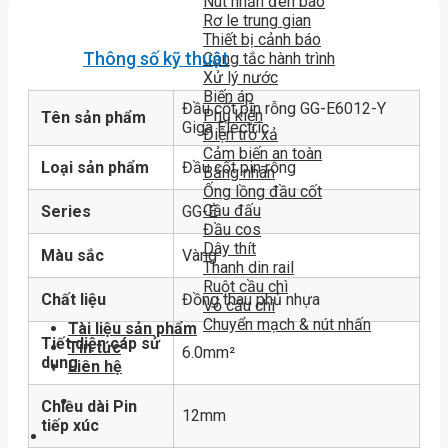
Nút nhấn đèn báo
Rơ le trung gian
Thiết bị cảnh báo
Thông số kỹ thuật
Công tắc hành trình
Xử lý nước
Biến áp
Đầu cốt pin rỗng GG-E6012-Y
Phụ kiện
Tên sản phẩm
Giga Electric
Điện trở xả
Cảm biến an toàn
Loại sản phẩm
Đầu cốt pin rỗng
Băng nhãn
Ống lồng đầu cốt
Cầu đấu
Series
GG-E
Đầu cos
Dây thít
Màu sắc
Vàng
Thanh din rail
Ruột cầu chì
Chất liệu
Đồng thau phủ nhựa
Vỏ cầu chì
Chuyển mạch & nút nhấn
Tài liệu sản phẩm
Tiết diện cáp sử
Tin tức
6.0mm²
dụng
Liên hệ
Chiều dài Pin
12mm
tiếp xúc