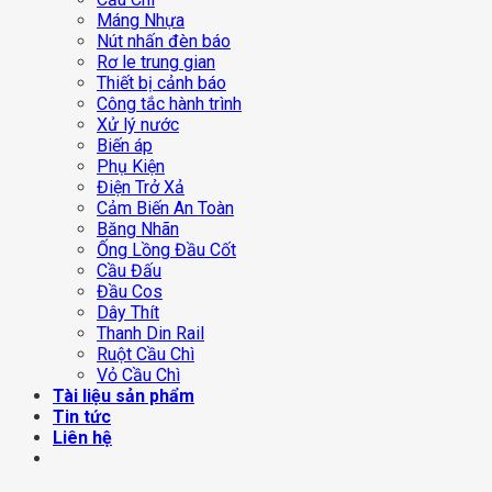
Máng Nhựa
Nút nhấn đèn báo
Rơ le trung gian
Thiết bị cảnh báo
Công tắc hành trình
Xử lý nước
Biến áp
Phụ Kiện
Điện Trở Xả
Cảm Biến An Toàn
Băng Nhãn
Ống Lồng Đầu Cốt
Cầu Đấu
Đầu Cos
Dây Thít
Thanh Din Rail
Ruột Cầu Chì
Vỏ Cầu Chì
Tài liệu sản phẩm
Tin tức
Liên hệ