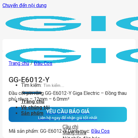
Chuyển đến nội dung
Trang chủ
/
Đầu Cos
GG-E6012-Y
Tìm kiếm:
Đầu cốt pin rỗng GG-E6012-Y Giga Electric – Đồng thau
phủ nhựa – 12mm – 6.0mm²
Trang chủ
Về chúng tôi
YÊU CẦU BÁO GIÁ
Sản phẩm
Liên hệ ngay để nhận giá tốt nhất
Cầu chì
Mã sản phẩm:
GG-E6012-Y
Danh mục:
Đầu Cos
Máng nhựa