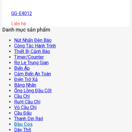
GG-E4012
Liên hệ
Danh mục sản phẩm
Nút Nhấn Đèn Báo
Công Tắc Hành Trình
Thiết Bị Cảnh Báo
Timer/counter
Rơ Le Trung Gian
Biến Áp
Cảm Biến An Toàn
Điện Trở Xả
Băng Nhãn
Ống Lồng Đầu Cốt
Cầu Chì
Ruột Cầu Chì
Vỏ Cầu Chì
Cầu Đấu
Thanh Din Rail
Đầu Cos
Dây Thít