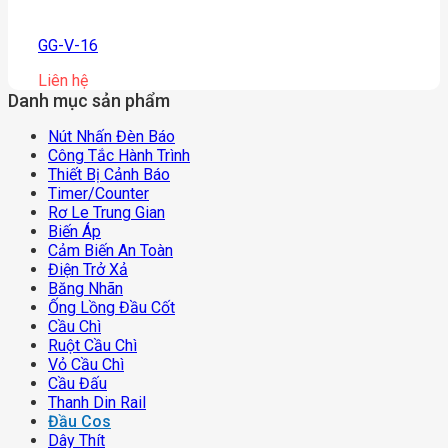
GG-V-16
Liên hệ
Danh mục sản phẩm
Nút Nhấn Đèn Báo
Công Tắc Hành Trình
Thiết Bị Cảnh Báo
Timer/counter
Rơ Le Trung Gian
Biến Áp
Cảm Biến An Toàn
Điện Trở Xả
Băng Nhãn
Ống Lồng Đầu Cốt
Cầu Chì
Ruột Cầu Chì
Vỏ Cầu Chì
Cầu Đấu
Thanh Din Rail
Đầu Cos
Dây Thít