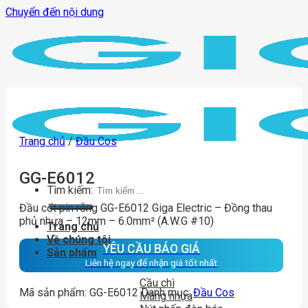
Chuyển đến nội dung
Trang chủ
/
Đầu Cos
GG-E6012
Tìm kiếm:
Đầu cốt pin rỗng GG-E6012 Giga Electric – Đồng thau
phủ nhựa – 12mm – 6.0mm² (A.W.G #10)
Trang chủ
Về chúng tôi
YÊU CẦU BÁO GIÁ
Sản phẩm
Liên hệ ngay để nhận giá tốt nhất
Cầu chì
Mã sản phẩm:
GG-E6012
Danh mục:
Đầu Cos
Máng nhựa