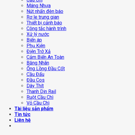
Máng Nhựa
Nút nhấn đèn báo
Rơ le trung gian
Thiết bị cảnh báo
Công tắc hành trình
Xử lý nước
Biến áp
Phụ Kiện
Điện Trở Xả
Cảm Biến An Toàn
Băng Nhãn
Ống Lồng Đầu Cốt
Cầu Đấu
Đầu Cos
Dây Thít
Thanh Din Rail
Ruột Cầu Chì
Vỏ Cầu Chì
Tài liệu sản phẩm
Tin tức
Liên hệ