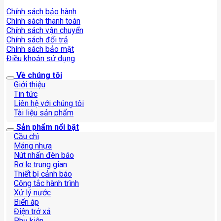
Chính sách bảo hành
Chính sách thanh toán
Chính sách vận chuyển
Chính sách đổi trả
Chính sách bảo mật
Điều khoản sử dụng
Về chúng tôi
Giới thiệu
Tin tức
Liên hệ với chúng tôi
Tài liệu sản phẩm
Sản phẩm nổi bật
Cầu chì
Máng nhựa
Nút nhấn đèn báo
Rơ le trung gian
Thiết bị cảnh báo
Công tắc hành trình
Xử lý nước
Biến áp
Điện trở xả
Phụ kiện