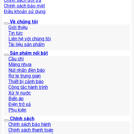
Chính sách đổi trả
Chính sách bảo mật
Điều khoản sử dụng
Về chúng tôi
Giới thiệu
Tin tức
Liên hệ với chúng tôi
Tài liệu sản phẩm
Sản phẩm nổi bật
Cầu chì
Máng nhựa
Nút nhấn đèn báo
Rơ le trung gian
Thiết bị cảnh báo
Công tắc hành trình
Xử lý nước
Biến áp
Điện trở xả
Phụ kiện
Chính sách
Chính sách bảo hành
Chính sách thanh toán