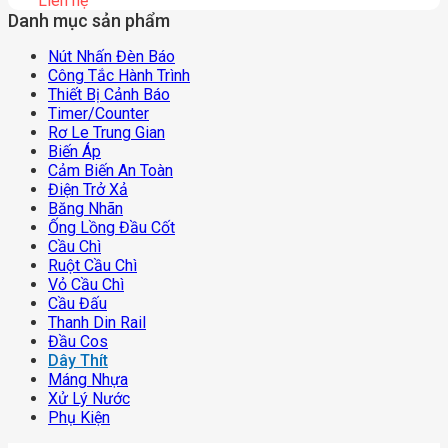
Liên hệ
Danh mục sản phẩm
Nút Nhấn Đèn Báo
Công Tắc Hành Trình
Thiết Bị Cảnh Báo
Timer/counter
Rơ Le Trung Gian
Biến Áp
Cảm Biến An Toàn
Điện Trở Xả
Băng Nhãn
Ống Lồng Đầu Cốt
Cầu Chì
Ruột Cầu Chì
Vỏ Cầu Chì
Cầu Đấu
Thanh Din Rail
Đầu Cos
Dây Thít
Máng Nhựa
Xử Lý Nước
Phụ Kiện