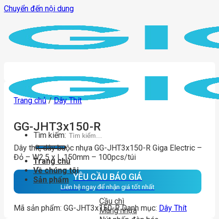
Chuyển đến nội dung
Trang chủ
/
Dây Thít
GG-JHT3x150-R
Tìm kiếm:
Dây thít, dây buộc nhựa GG-JHT3x150-R Giga Electric –
Đỏ – W2.5 x L 150mm – 100pcs/túi
Trang chủ
Về chúng tôi
YÊU CẦU BÁO GIÁ
Sản phẩm
Liên hệ ngay để nhận giá tốt nhất
Cầu chì
Mã sản phẩm:
GG-JHT3x150-R
Danh mục:
Dây Thít
Máng nhựa