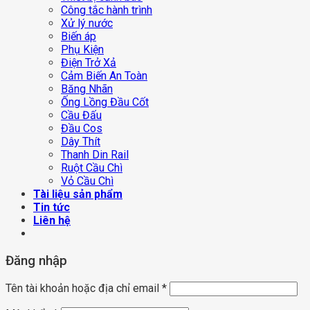
Công tắc hành trình
Xử lý nước
Biến áp
Phụ Kiện
Điện Trở Xả
Cảm Biến An Toàn
Băng Nhãn
Ống Lồng Đầu Cốt
Cầu Đấu
Đầu Cos
Dây Thít
Thanh Din Rail
Ruột Cầu Chì
Vỏ Cầu Chì
Tài liệu sản phẩm
Tin tức
Liên hệ
Đăng nhập
Tên tài khoản hoặc địa chỉ email
*