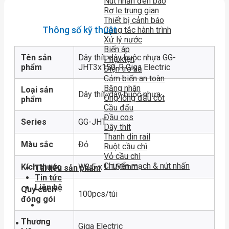
Nút nhấn đèn báo
Rơ le trung gian
Thiết bị cảnh báo
Thông số kỹ thuật
Công tắc hành trình
Xử lý nước
Biến áp
Tên sản
Dây thít, dây buộc nhựa GG-
Phụ kiện
phẩm
JHT3x150-R Giga Electric
Điện trở xả
Cảm biến an toàn
Băng nhãn
Loại sản
Dây thít, dây buộc nhựa
Ống lồng đầu cốt
phẩm
Cầu đấu
Đầu cos
Series
GG-JHT
Dây thít
Thanh din rail
Màu sắc
Đỏ
Ruột cầu chì
Vỏ cầu chì
Chuyển mạch & nút nhấn
Kích thước
W2.5 x L 150mm
Tài liệu sản phẩm
Tin tức
Liên hệ
Quy cách
100pcs/túi
đóng gói
Thương
Giga Electric