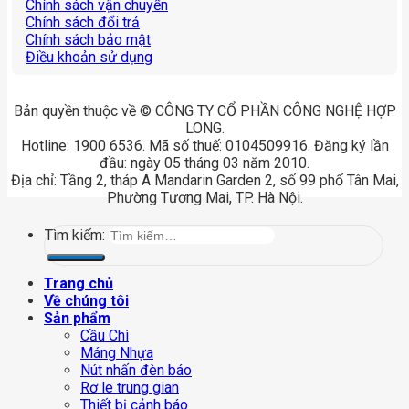
Chính sách vận chuyển
Chính sách đổi trả
Chính sách bảo mật
Điều khoản sử dụng
Bản quyền thuộc về © CÔNG TY CỔ PHẦN CÔNG NGHỆ HỢP
LONG.
Hotline: 1900 6536. Mã số thuế: 0104509916. Đăng ký lần
đầu: ngày 05 tháng 03 năm 2010.
Địa chỉ: Tầng 2, tháp A Mandarin Garden 2, số 99 phố Tân Mai,
Phường Tương Mai, TP. Hà Nội.
Tìm kiếm:
Trang chủ
Về chúng tôi
Sản phẩm
Cầu Chì
Máng Nhựa
Nút nhấn đèn báo
Rơ le trung gian
Thiết bị cảnh báo