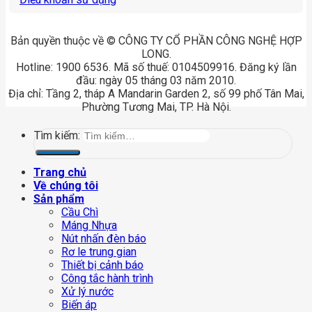
Bản quyền thuộc về © CÔNG TY CỔ PHẦN CÔNG NGHỆ HỢP
LONG.
Hotline: 1900 6536. Mã số thuế: 0104509916. Đăng ký lần
đầu: ngày 05 tháng 03 năm 2010.
Địa chỉ: Tầng 2, tháp A Mandarin Garden 2, số 99 phố Tân Mai,
Phường Tương Mai, TP. Hà Nội.
Tìm kiếm:
Trang chủ
Về chúng tôi
Sản phẩm
Cầu Chì
Máng Nhựa
Nút nhấn đèn báo
Rơ le trung gian
Thiết bị cảnh báo
Công tắc hành trình
Xử lý nước
Biến áp