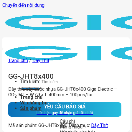
Chuyển đến nội dung
Trang chủ
/
Dây Thít
GG-JHT8x400
Tìm kiếm:
Dây thít, dây buộc nhựa GG-JHT8x400 Giga Electric –
GG-JHT – W7.9 x L 400mm – 100pcs/túi
Trang chủ
Về chúng tôi
YÊU CẦU BÁO GIÁ
Sản phẩm
Liên hệ ngay để nhận giá tốt nhất
Cầu chì
Mã sản phẩm:
GG-JHT8x400
Danh mục:
Dây Thít
Máng nhựa