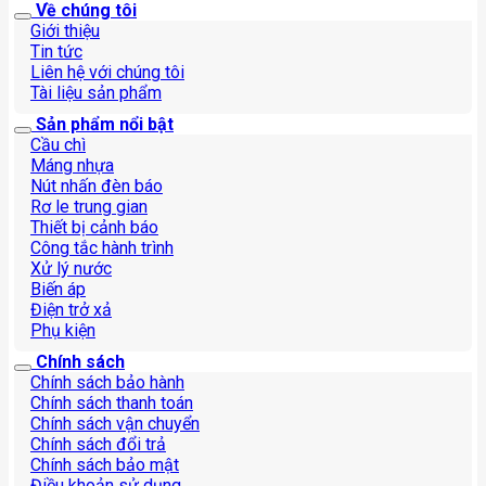
Về chúng tôi
Giới thiệu
Tin tức
Liên hệ với chúng tôi
Tài liệu sản phẩm
Sản phẩm nổi bật
Cầu chì
Máng nhựa
Nút nhấn đèn báo
Rơ le trung gian
Thiết bị cảnh báo
Công tắc hành trình
Xử lý nước
Biến áp
Điện trở xả
Phụ kiện
Chính sách
Chính sách bảo hành
Chính sách thanh toán
Chính sách vận chuyển
Chính sách đổi trả
Chính sách bảo mật
Điều khoản sử dụng