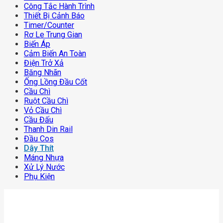
Công Tắc Hành Trình
Thiết Bị Cảnh Báo
Timer/counter
Rơ Le Trung Gian
Biến Áp
Cảm Biến An Toàn
Điện Trở Xả
Băng Nhãn
Ống Lồng Đầu Cốt
Cầu Chì
Ruột Cầu Chì
Vỏ Cầu Chì
Cầu Đấu
Thanh Din Rail
Đầu Cos
Dây Thít
Máng Nhựa
Xử Lý Nước
Phụ Kiện