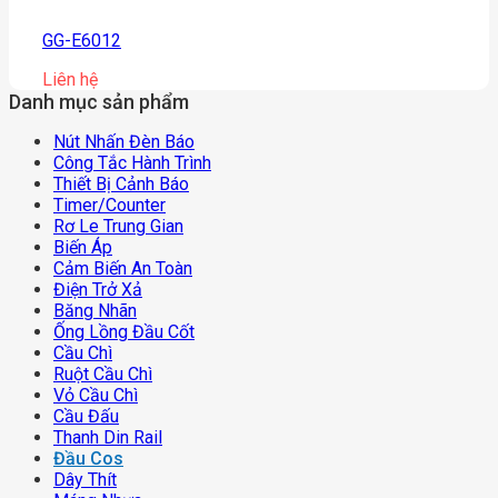
GG-E6012
Liên hệ
Danh mục sản phẩm
Nút Nhấn Đèn Báo
Công Tắc Hành Trình
Thiết Bị Cảnh Báo
Timer/counter
Rơ Le Trung Gian
Biến Áp
Cảm Biến An Toàn
Điện Trở Xả
Băng Nhãn
Ống Lồng Đầu Cốt
Cầu Chì
Ruột Cầu Chì
Vỏ Cầu Chì
Cầu Đấu
Thanh Din Rail
Đầu Cos
Dây Thít