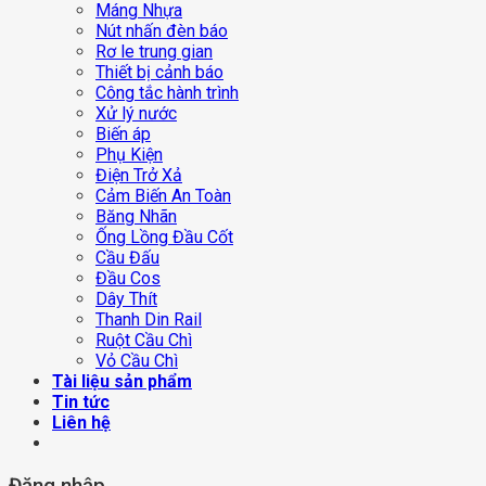
Máng Nhựa
Nút nhấn đèn báo
Rơ le trung gian
Thiết bị cảnh báo
Công tắc hành trình
Xử lý nước
Biến áp
Phụ Kiện
Điện Trở Xả
Cảm Biến An Toàn
Băng Nhãn
Ống Lồng Đầu Cốt
Cầu Đấu
Đầu Cos
Dây Thít
Thanh Din Rail
Ruột Cầu Chì
Vỏ Cầu Chì
Tài liệu sản phẩm
Tin tức
Liên hệ