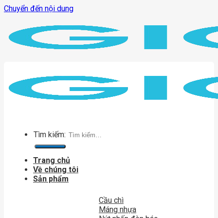
Chuyển đến nội dung
Tìm kiếm:
Trang chủ
Về chúng tôi
Sản phẩm
Cầu chì
Máng nhựa