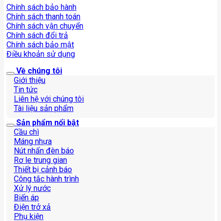
Chính sách bảo hành
Chính sách thanh toán
Chính sách vận chuyển
Chính sách đổi trả
Chính sách bảo mật
Điều khoản sử dụng
Về chúng tôi
Giới thiệu
Tin tức
Liên hệ với chúng tôi
Tài liệu sản phẩm
Sản phẩm nổi bật
Cầu chì
Máng nhựa
Nút nhấn đèn báo
Rơ le trung gian
Thiết bị cảnh báo
Công tắc hành trình
Xử lý nước
Biến áp
Điện trở xả
Phụ kiện