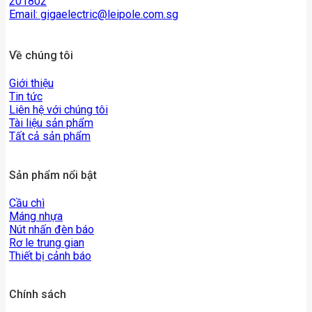
201802
Email:
gigaelectric@leipole.com.sg
Về chúng tôi
Giới thiệu
Tin tức
Liên hệ với chúng tôi
Tài liệu sản phẩm
Tất cả sản phẩm
Sản phẩm nổi bật
Cầu chì
Máng nhựa
Nút nhấn đèn báo
Rơ le trung gian
Thiết bị cảnh báo
Chính sách