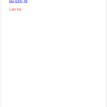
GG-E35-16
Liên hệ