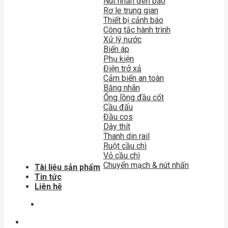
Nút nhấn đèn báo
Rơ le trung gian
Thiết bị cảnh báo
Công tắc hành trình
Xử lý nước
Biến áp
Phụ kiện
Điện trở xả
Cảm biến an toàn
Băng nhãn
Ống lồng đầu cốt
Cầu đấu
Đầu cos
Dây thít
Thanh din rail
Ruột cầu chì
Vỏ cầu chì
Chuyển mạch & nút nhấn
Tài liệu sản phẩm
Tin tức
Liên hệ