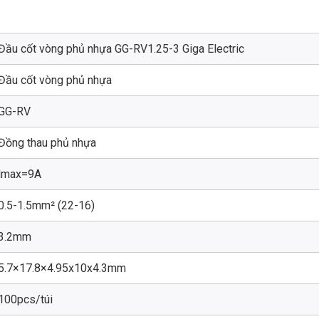
Đầu cốt vòng phủ nhựa GG-RV1.25-3 Giga Electric
Đầu cốt vòng phủ nhựa
GG-RV
Đồng thau phủ nhựa
lmax=9A
0.5-1.5mm² (22-16)
3.2mm
5.7×17.8×4.95x10x4.3mm
100pcs/túi