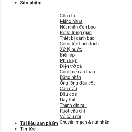
Sản phẩm
Cầu chì
Máng nhựa
Nút nhấn đèn báo
Rơ le trung gian
Thiết bị cảnh báo
Công tắc hành trình
Xử lý nước
Biến áp
Phụ kiện
Điện trở xả
Cảm biến an toàn
Băng nhãn
Ống lồng đầu cốt
Cầu đấu
Đầu cos
Dây thít
Thanh din rail
Ruột cầu chì
Vỏ cầu chì
Chuyển mạch & nút nhấn
Tài liệu sản phẩm
Tin tức