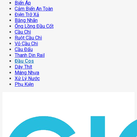
Biến Áp
Cảm Biến An Toàn
Điện Trở Xả
Băng Nhãn
Ống Lồng Đầu Cốt
Cầu Chì
Ruột Cầu Chì
Vỏ Cầu Chì
Cầu Đấu
Thanh Din Rail
Đầu Cos
Dây Thít
Máng Nhựa
Xử Lý Nước
Phụ Kiện