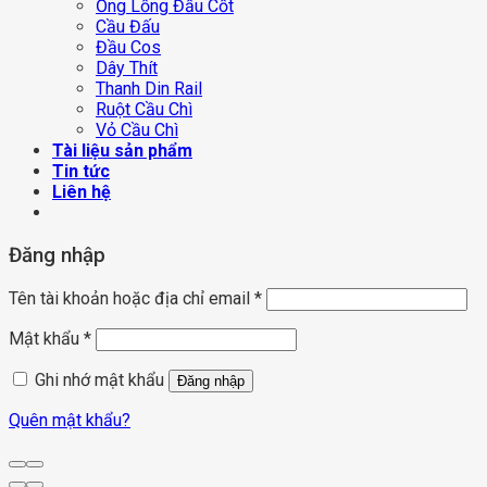
Ống Lồng Đầu Cốt
Cầu Đấu
Đầu Cos
Dây Thít
Thanh Din Rail
Ruột Cầu Chì
Vỏ Cầu Chì
Tài liệu sản phẩm
Tin tức
Liên hệ
Đăng nhập
Tên tài khoản hoặc địa chỉ email
*
Mật khẩu
*
Ghi nhớ mật khẩu
Đăng nhập
Quên mật khẩu?