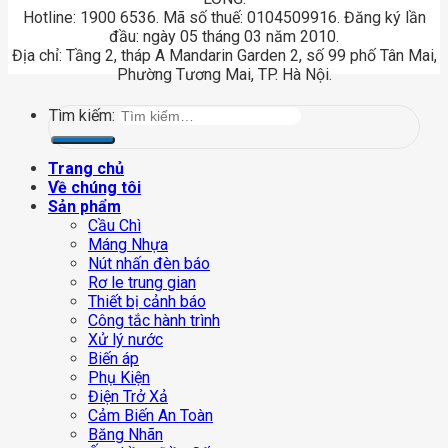
Hotline: 1900 6536. Mã số thuế: 0104509916. Đăng ký lần
đầu: ngày 05 tháng 03 năm 2010.
Địa chỉ: Tầng 2, tháp A Mandarin Garden 2, số 99 phố Tân Mai,
Phường Tương Mai, TP. Hà Nội.
Tìm kiếm:
Trang chủ
Về chúng tôi
Sản phẩm
Cầu Chì
Máng Nhựa
Nút nhấn đèn báo
Rơ le trung gian
Thiết bị cảnh báo
Công tắc hành trình
Xử lý nước
Biến áp
Phụ Kiện
Điện Trở Xả
Cảm Biến An Toàn
Băng Nhãn