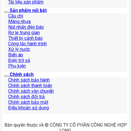
Tài liệu sản phẩm
Sản phẩm nổi bật
Cầu chì
Máng nhựa
Nút nhấn đèn báo
Rơ le trung gian
Thiết bị cảnh báo
Công tắc hành trình
Xử lý nước
Biến áp
Điện trở xả
Phụ kiện
Chính sách
Chính sách bảo hành
Chính sách thanh toán
Chính sách vận chuyển
Chính sách đổi trả
Chính sách bảo mật
Điều khoản sử dụng
Bản quyền thuộc về © CÔNG TY CỔ PHẦN CÔNG NGHỆ HỢP
LONG.