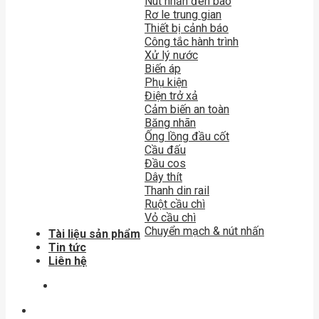
Nút nhấn đèn báo
Rơ le trung gian
Thiết bị cảnh báo
Công tắc hành trình
Xử lý nước
Biến áp
Phụ kiện
Điện trở xả
Cảm biến an toàn
Băng nhãn
Ống lồng đầu cốt
Cầu đấu
Đầu cos
Dây thít
Thanh din rail
Ruột cầu chì
Vỏ cầu chì
Chuyển mạch & nút nhấn
Tài liệu sản phẩm
Tin tức
Liên hệ