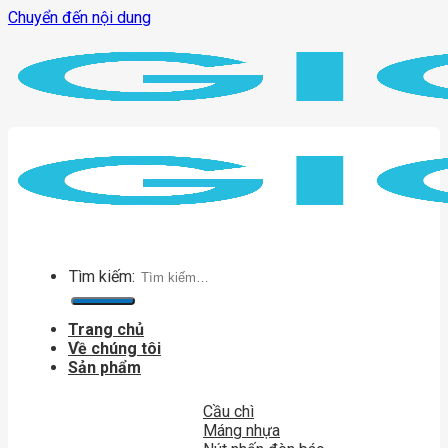
Chuyển đến nội dung
Tìm kiếm:
Trang chủ
Về chúng tôi
Sản phẩm
Cầu chì
Máng nhựa