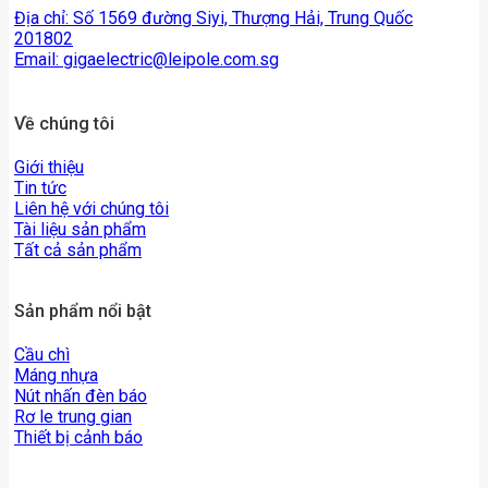
Địa chỉ: Số 1569 đường Siyi, Thượng Hải, Trung Quốc
201802
Email:
gigaelectric@leipole.com.sg
Về chúng tôi
Giới thiệu
Tin tức
Liên hệ với chúng tôi
Tài liệu sản phẩm
Tất cả sản phẩm
Sản phẩm nổi bật
Cầu chì
Máng nhựa
Nút nhấn đèn báo
Rơ le trung gian
Thiết bị cảnh báo