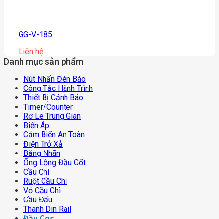
GG-V-185
Liên hệ
Danh mục sản phẩm
Nút Nhấn Đèn Báo
Công Tắc Hành Trình
Thiết Bị Cảnh Báo
Timer/counter
Rơ Le Trung Gian
Biến Áp
Cảm Biến An Toàn
Điện Trở Xả
Băng Nhãn
Ống Lồng Đầu Cốt
Cầu Chì
Ruột Cầu Chì
Vỏ Cầu Chì
Cầu Đấu
Thanh Din Rail
Đầu Cos