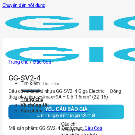
Chuyển đến nội dung
Trang chủ
/
Đầu Cos
GG-SV2-4
Tìm kiếm:
Đầu cốt chĩa phủ nhựa GG-SV2-4 Giga Electric – Đồng
thau phủ nhựa – lmax=9A – 0.5-1.5mm² (22-16)
Trang chủ
Về chúng tôi
YÊU CẦU BÁO GIÁ
Sản phẩm
Liên hệ ngay để nhận giá tốt nhất
Cầu chì
Mã sản phẩm:
GG-SV2-4
Danh mục:
Đầu Cos
Máng nhựa