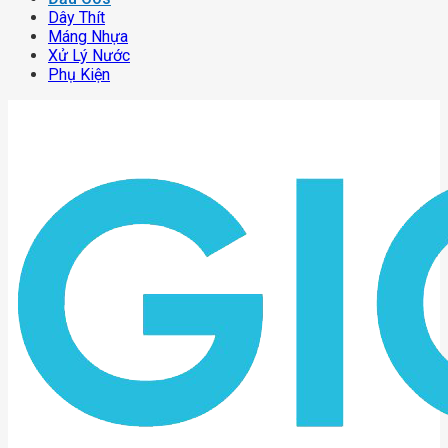
Dây Thít
Máng Nhựa
Xử Lý Nước
Phụ Kiện