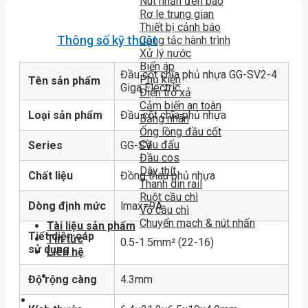
Nút nhấn đèn báo
Rơ le trung gian
Thiết bị cảnh báo
Thông số kỹ thuật
Công tắc hành trình
Xử lý nước
Biến áp
Đầu cốt chĩa phủ nhựa GG-SV2-4
Phụ kiện
Tên sản phẩm
Giga Electric
Điện trở xả
Cảm biến an toàn
Loại sản phẩm
Đầu cốt chĩa phủ nhựa
Băng nhãn
Ống lồng đầu cốt
Cầu đấu
Series
GG-SV
Đầu cos
Dây thít
Chất liệu
Đồng thau phủ nhựa
Thanh din rail
Ruột cầu chì
Dòng định mức
lmax=9A
Vỏ cầu chì
Chuyển mạch & nút nhấn
Tài liệu sản phẩm
Tiết diện cáp
Tin tức
0.5-1.5mm² (22-16)
sử dụng
Liên hệ
Độ rộng càng
4.3mm