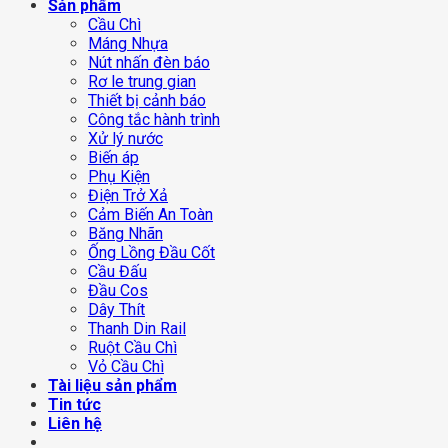
Sản phẩm
Cầu Chì
Máng Nhựa
Nút nhấn đèn báo
Rơ le trung gian
Thiết bị cảnh báo
Công tắc hành trình
Xử lý nước
Biến áp
Phụ Kiện
Điện Trở Xả
Cảm Biến An Toàn
Băng Nhãn
Ống Lồng Đầu Cốt
Cầu Đấu
Đầu Cos
Dây Thít
Thanh Din Rail
Ruột Cầu Chì
Vỏ Cầu Chì
Tài liệu sản phẩm
Tin tức
Liên hệ