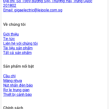
Địa chỉ: Số 1569 đường Siyi, Thượng Hải, Trung Quốc
201802
Email:
gigaelectric@leipole.com.sg
Về chúng tôi
Giới thiệu
Tin tức
Liên hệ với chúng tôi
Tài liệu sản phẩm
Tất cả sản phẩm
Sản phẩm nổi bật
Cầu chì
Máng nhựa
Nút nhấn đèn báo
Rơ le trung gian
Thiết bị cảnh báo
Chính sách