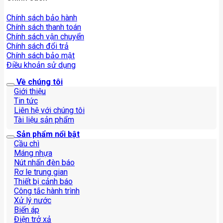
Chính sách bảo hành
Chính sách thanh toán
Chính sách vận chuyển
Chính sách đổi trả
Chính sách bảo mật
Điều khoản sử dụng
Về chúng tôi
Giới thiệu
Tin tức
Liên hệ với chúng tôi
Tài liệu sản phẩm
Sản phẩm nổi bật
Cầu chì
Máng nhựa
Nút nhấn đèn báo
Rơ le trung gian
Thiết bị cảnh báo
Công tắc hành trình
Xử lý nước
Biến áp
Điện trở xả