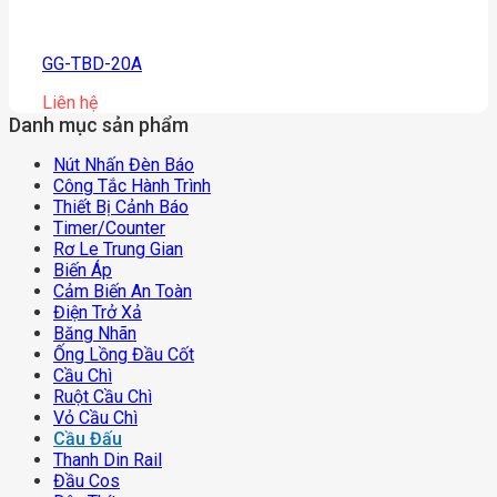
GG-TBD-20A
Liên hệ
Danh mục sản phẩm
Nút Nhấn Đèn Báo
Công Tắc Hành Trình
Thiết Bị Cảnh Báo
Timer/counter
Rơ Le Trung Gian
Biến Áp
Cảm Biến An Toàn
Điện Trở Xả
Băng Nhãn
Ống Lồng Đầu Cốt
Cầu Chì
Ruột Cầu Chì
Vỏ Cầu Chì
Cầu Đấu
Thanh Din Rail
Đầu Cos