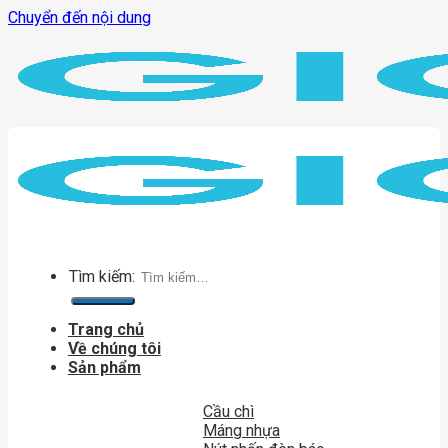
Chuyển đến nội dung
Tìm kiếm:
Trang chủ
Về chúng tôi
Sản phẩm
Cầu chì
Máng nhựa