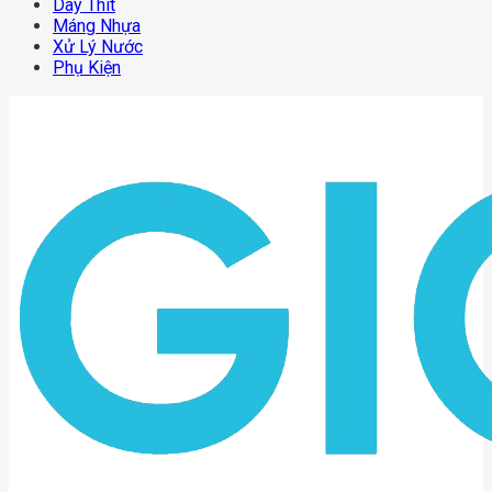
Dây Thít
Máng Nhựa
Xử Lý Nước
Phụ Kiện