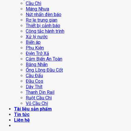
Cầu Chì
Máng Nhựa
Nút nhấn đèn báo
Rơ le trung gian
Thiết bị cảnh báo
Công tắc hành trình
Xử lý nước
Biến áp
Phụ Kiện
Điện Trở Xả
Cảm Biến An Toàn
Băng Nhãn
Ống Lồng Đầu Cốt
Cầu Đấu
Đầu Cos
Dây Thít
Thanh Din Rail
Ruột Cầu Chì
Vỏ Cầu Chì
Tài liệu sản phẩm
Tin tức
Liên hệ