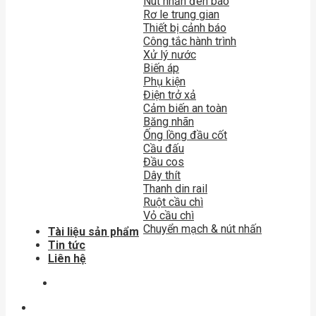
Nút nhấn đèn báo
Rơ le trung gian
Thiết bị cảnh báo
Công tắc hành trình
Xử lý nước
Biến áp
Phụ kiện
Điện trở xả
Cảm biến an toàn
Băng nhãn
Ống lồng đầu cốt
Cầu đấu
Đầu cos
Dây thít
Thanh din rail
Ruột cầu chì
Vỏ cầu chì
Chuyển mạch & nút nhấn
Tài liệu sản phẩm
Tin tức
Liên hệ