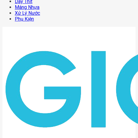
Dây Thít
Máng Nhựa
Xử Lý Nước
Phụ Kiện