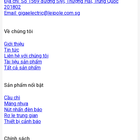
Địa chỉ: Số 1569 đường Siyi, Thượng Hải, Trung Quốc
201802
Email:
gigaelectric@leipole.com.sg
Về chúng tôi
Giới thiệu
Tin tức
Liên hệ với chúng tôi
Tài liệu sản phẩm
Tất cả sản phẩm
Sản phẩm nổi bật
Cầu chì
Máng nhựa
Nút nhấn đèn báo
Rơ le trung gian
Thiết bị cảnh báo
Chính sách