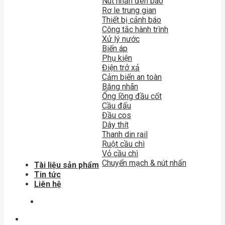
Nút nhấn đèn báo
Rơ le trung gian
Thiết bị cảnh báo
Công tắc hành trình
Xử lý nước
Biến áp
Phụ kiện
Điện trở xả
Cảm biến an toàn
Băng nhãn
Ống lồng đầu cốt
Cầu đấu
Đầu cos
Dây thít
Thanh din rail
Ruột cầu chì
Vỏ cầu chì
Chuyển mạch & nút nhấn
Tài liệu sản phẩm
Tin tức
Liên hệ