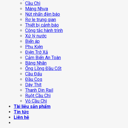
Cầu Chì
Máng Nhựa
Nút nhấn đèn báo
Rơ le trung gian
Thiết bị cảnh báo
Công tắc hành trình
Xử lý nước
Biến áp
Phụ Kiện
Điện Trở Xả
Cảm Biến An Toàn
Băng Nhãn
Ống Lồng Đầu Cốt
Cầu Đấu
Đầu Cos
Dây Thít
Thanh Din Rail
Ruột Cầu Chì
Vỏ Cầu Chì
Tài liệu sản phẩm
Tin tức
Liên hệ