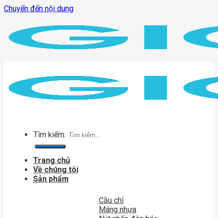
Chuyển đến nội dung
Tìm kiếm:
Trang chủ
Về chúng tôi
Sản phẩm
Cầu chì
Máng nhựa