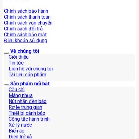
Chính sách bảo hành
Chính sách thanh toán
Chính sách vận chuyển
Chính sách đổi trả
Chính sách bảo mật
Điều khoản sử dụng
Về chúng tôi
Giới thiệu
Tin tức
Liên hệ với chúng tôi
Tài liệu sản phẩm
Sản phẩm nổi bật
Cầu chì
Máng nhựa
Nút nhấn đèn báo
Rơ le trung gian
Thiết bị cảnh báo
Công tắc hành trình
Xử lý nước
Biến áp
Điện trở xả