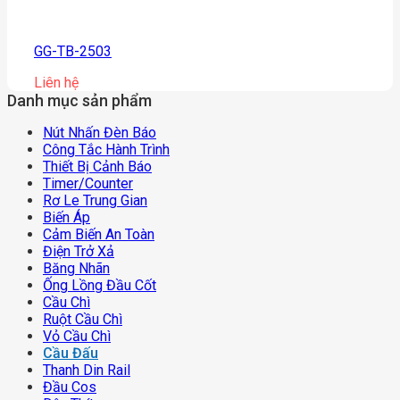
GG-TB-2503
Liên hệ
Danh mục sản phẩm
Nút Nhấn Đèn Báo
Công Tắc Hành Trình
Thiết Bị Cảnh Báo
Timer/counter
Rơ Le Trung Gian
Biến Áp
Cảm Biến An Toàn
Điện Trở Xả
Băng Nhãn
Ống Lồng Đầu Cốt
Cầu Chì
Ruột Cầu Chì
Vỏ Cầu Chì
Cầu Đấu
Thanh Din Rail
Đầu Cos