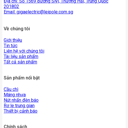
Địa chỉ: Số 1569 đường Siyi, Thượng Hải, Trung Quốc
201802
Email:
gigaelectric@leipole.com.sg
Về chúng tôi
Giới thiệu
Tin tức
Liên hệ với chúng tôi
Tài liệu sản phẩm
Tất cả sản phẩm
Sản phẩm nổi bật
Cầu chì
Máng nhựa
Nút nhấn đèn báo
Rơ le trung gian
Thiết bị cảnh báo
Chính sách