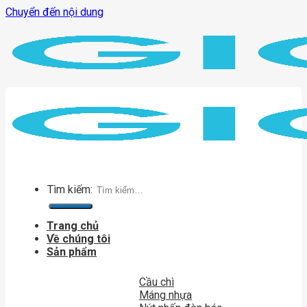
Chuyển đến nội dung
Tìm kiếm:
Trang chủ
Về chúng tôi
Sản phẩm
Cầu chì
Máng nhựa