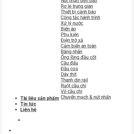
Nút nhấn đèn báo
Rơ le trung gian
Thiết bị cảnh báo
Công tắc hành trình
Xử lý nước
Biến áp
Phụ kiện
Điện trở xả
Cảm biến an toàn
Băng nhãn
Ống lồng đầu cốt
Cầu đấu
Đầu cos
Dây thít
Thanh din rail
Ruột cầu chì
Vỏ cầu chì
Chuyển mạch & nút nhấn
Tài liệu sản phẩm
Tin tức
Liên hệ