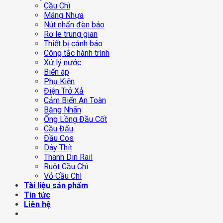
Cầu Chì
Máng Nhựa
Nút nhấn đèn báo
Rơ le trung gian
Thiết bị cảnh báo
Công tắc hành trình
Xử lý nước
Biến áp
Phụ Kiện
Điện Trở Xả
Cảm Biến An Toàn
Băng Nhãn
Ống Lồng Đầu Cốt
Cầu Đấu
Đầu Cos
Dây Thít
Thanh Din Rail
Ruột Cầu Chì
Vỏ Cầu Chì
Tài liệu sản phẩm
Tin tức
Liên hệ