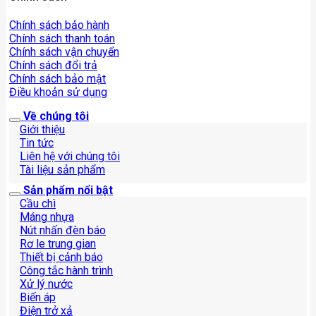
Chính sách bảo hành
Chính sách thanh toán
Chính sách vận chuyển
Chính sách đổi trả
Chính sách bảo mật
Điều khoản sử dụng
Về chúng tôi
Giới thiệu
Tin tức
Liên hệ với chúng tôi
Tài liệu sản phẩm
Sản phẩm nổi bật
Cầu chì
Máng nhựa
Nút nhấn đèn báo
Rơ le trung gian
Thiết bị cảnh báo
Công tắc hành trình
Xử lý nước
Biến áp
Điện trở xả