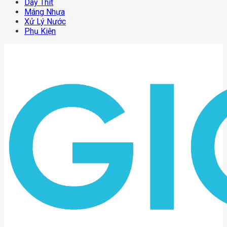
Dây Thít
Máng Nhựa
Xử Lý Nước
Phụ Kiện