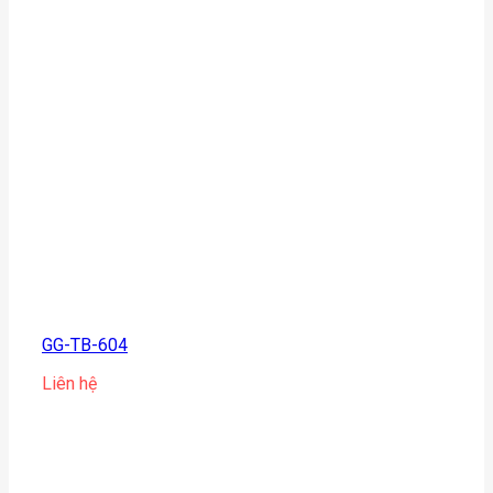
GG-TB-604
Liên hệ