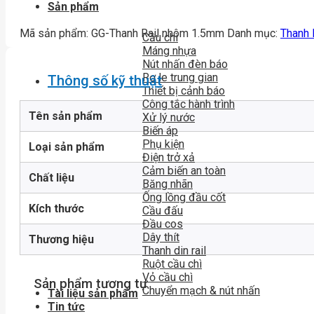
Sản phẩm
Mã sản phẩm:
GG-Thanh Rail nhôm 1.5mm
Danh mục:
Thanh 
Cầu chì
Máng nhựa
Nút nhấn đèn báo
Rơ le trung gian
Thông số kỹ thuật
Thiết bị cảnh báo
Công tắc hành trình
Tên sản phẩm
Xử lý nước
Biến áp
Phụ kiện
Loại sản phẩm
Điện trở xả
Cảm biến an toàn
Chất liệu
Băng nhãn
Ống lồng đầu cốt
Kích thước
Cầu đấu
Đầu cos
Dây thít
Thương hiệu
Thanh din rail
Ruột cầu chì
Vỏ cầu chì
Sản phẩm tương tự
Chuyển mạch & nút nhấn
Tài liệu sản phẩm
Tin tức