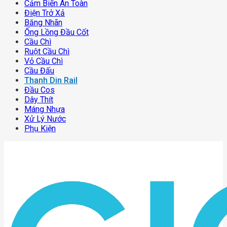
Cảm Biến An Toàn
Điện Trở Xả
Băng Nhãn
Ống Lồng Đầu Cốt
Cầu Chì
Ruột Cầu Chì
Vỏ Cầu Chì
Cầu Đấu
Thanh Din Rail
Đầu Cos
Dây Thít
Máng Nhựa
Xử Lý Nước
Phụ Kiện