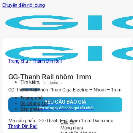
Chuyển đến nội dung
Trang chủ
/
Thanh Din Rail
GG-Thanh Rail nhôm 1mm
Tìm kiếm:
GG-Thanh Rail nhôm 1mm Giga Electric – Nhôm – 1mm
Trang chủ
YÊU CẦU BÁO GIÁ
Về chúng tôi
Liên hệ ngay để nhận giá tốt nhất
Sản phẩm
Mã sản phẩm:
GG-Thanh Rail nhôm 1mm
Danh mục:
Cầu chì
Thanh Din Rail
Máng nhựa