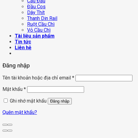
Cầu Đấu
Đầu Cos
Dây Thít
Thanh Din Rail
Ruột Cầu Chì
Vỏ Cầu Chì
Tài liệu sản phẩm
Tin tức
Liên hệ
Đăng nhập
Tên tài khoản hoặc địa chỉ email
*
Mật khẩu
*
Ghi nhớ mật khẩu
Đăng nhập
Quên mật khẩu?