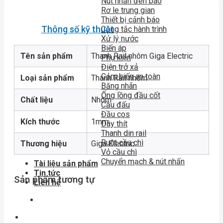
Nút nhấn đèn báo
Rơ le trung gian
Thiết bị cảnh báo
Thông số kỹ thuật
Công tắc hành trình
Xử lý nước
Biến áp
Tên sản phẩm
Thanh Rail nhôm Giga Electric
Phụ kiện
Điện trở xả
Cảm biến an toàn
Loại sản phẩm
Thanh Rail nhôm
Băng nhãn
Ống lồng đầu cốt
Chất liệu
Nhôm
Cầu đấu
Đầu cos
Kích thước
1mm
Dây thít
Thanh din rail
Ruột cầu chì
Thương hiệu
Giga Electric
Vỏ cầu chì
Chuyển mạch & nút nhấn
Tài liệu sản phẩm
Tin tức
Sản phẩm tương tự
Liên hệ