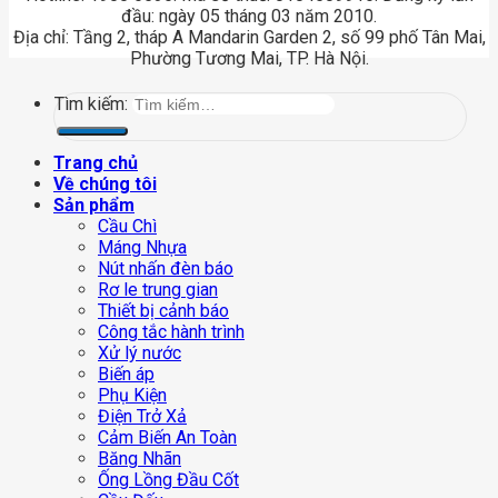
đầu: ngày 05 tháng 03 năm 2010.
Địa chỉ: Tầng 2, tháp A Mandarin Garden 2, số 99 phố Tân Mai,
Phường Tương Mai, TP. Hà Nội.
Tìm kiếm:
Trang chủ
Về chúng tôi
Sản phẩm
Cầu Chì
Máng Nhựa
Nút nhấn đèn báo
Rơ le trung gian
Thiết bị cảnh báo
Công tắc hành trình
Xử lý nước
Biến áp
Phụ Kiện
Điện Trở Xả
Cảm Biến An Toàn
Băng Nhãn
Ống Lồng Đầu Cốt