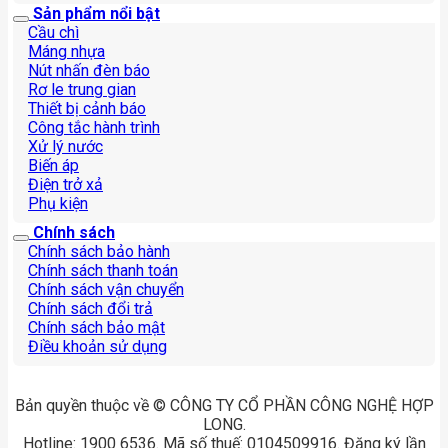
Sản phẩm nổi bật
Cầu chì
Máng nhựa
Nút nhấn đèn báo
Rơ le trung gian
Thiết bị cảnh báo
Công tắc hành trình
Xử lý nước
Biến áp
Điện trở xả
Phụ kiện
Chính sách
Chính sách bảo hành
Chính sách thanh toán
Chính sách vận chuyển
Chính sách đổi trả
Chính sách bảo mật
Điều khoản sử dụng
Bản quyền thuộc về © CÔNG TY CỔ PHẦN CÔNG NGHỆ HỢP
LONG.
Hotline: 1900 6536. Mã số thuế: 0104509916. Đăng ký lần