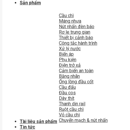
Sản phẩm
Cầu chì
Máng nhựa
Nút nhấn đèn báo
Rơ le trung gian
Thiết bị cảnh báo
Công tắc hành trình
Xử lý nước
Biến áp
Phụ kiện
Điện trở xả
Cảm biến an toàn
Băng nhãn
Ống lồng đầu cốt
Cầu đấu
Đầu cos
Dây thít
Thanh din rail
Ruột cầu chì
Vỏ cầu chì
Chuyển mạch & nút nhấn
Tài liệu sản phẩm
Tin tức