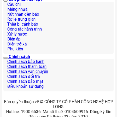
Cầu chì
Máng nhựa
Nút nhấn đèn báo
Rơ le trung gian
Thiết bị cảnh báo
Công tắc hành trình
Xử lý nước
Biến áp
Điện trở xả
Phụ kiện
Chính sách
Chính sách bảo hành
Chính sách thanh toán
Chính sách vận chuyển
Chính sách đổi trả
Chính sách bảo mật
Điều khoản sử dụng
Bản quyền thuộc về © CÔNG TY CỔ PHẦN CÔNG NGHỆ HỢP
LONG.
Hotline: 1900 6536. Mã số thuế: 0104509916. Đăng ký lần
đầu: ngày 05 tháng 03 năm 2010.