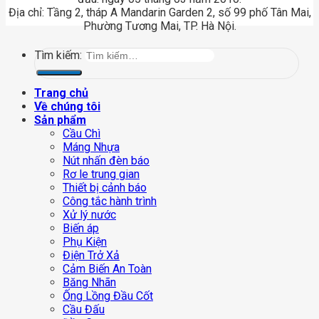
Địa chỉ: Tầng 2, tháp A Mandarin Garden 2, số 99 phố Tân Mai,
Phường Tương Mai, TP. Hà Nội.
Tìm kiếm:
Trang chủ
Về chúng tôi
Sản phẩm
Cầu Chì
Máng Nhựa
Nút nhấn đèn báo
Rơ le trung gian
Thiết bị cảnh báo
Công tắc hành trình
Xử lý nước
Biến áp
Phụ Kiện
Điện Trở Xả
Cảm Biến An Toàn
Băng Nhãn
Ống Lồng Đầu Cốt
Cầu Đấu