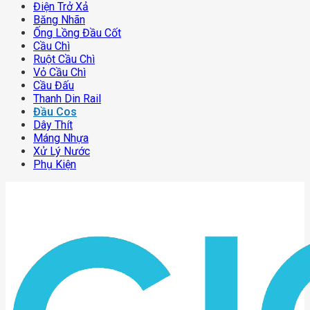
Điện Trở Xả
Băng Nhãn
Ống Lồng Đầu Cốt
Cầu Chì
Ruột Cầu Chì
Vỏ Cầu Chì
Cầu Đấu
Thanh Din Rail
Đầu Cos
Dây Thít
Máng Nhựa
Xử Lý Nước
Phụ Kiện