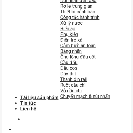
Nút nhấn đèn báo
Rơ le trung gian
Thiết bị cảnh báo
Công tắc hành trình
Xử lý nước
Biến áp
Phụ kiện
Điện trở xả
Cảm biến an toàn
Băng nhãn
Ống lồng đầu cốt
Cầu đấu
Đầu cos
Dây thít
Thanh din rail
Ruột cầu chì
Vỏ cầu chì
Chuyển mạch & nút nhấn
Tài liệu sản phẩm
Tin tức
Liên hệ