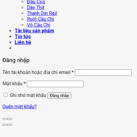
Đầu Cos
Dây Thít
Thanh Din Rail
Ruột Cầu Chì
Vỏ Cầu Chì
Tài liệu sản phẩm
Tin tức
Liên hệ
Đăng nhập
Tên tài khoản hoặc địa chỉ email
*
Mật khẩu
*
Ghi nhớ mật khẩu
Đăng nhập
Quên mật khẩu?