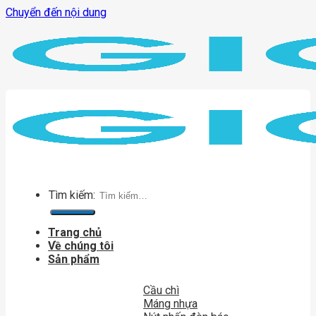
Chuyển đến nội dung
Tìm kiếm:
Trang chủ
Về chúng tôi
Sản phẩm
Cầu chì
Máng nhựa