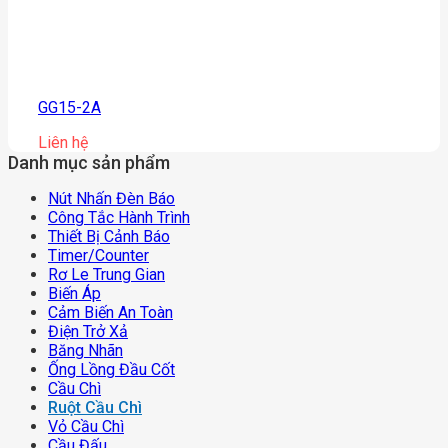
GG15-2A
Liên hệ
Danh mục sản phẩm
Nút Nhấn Đèn Báo
Công Tắc Hành Trình
Thiết Bị Cảnh Báo
Timer/counter
Rơ Le Trung Gian
Biến Áp
Cảm Biến An Toàn
Điện Trở Xả
Băng Nhãn
Ống Lồng Đầu Cốt
Cầu Chì
Ruột Cầu Chì
Vỏ Cầu Chì
Cầu Đấu