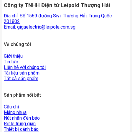
Công ty TNHH Điện tử Leipold Thượng Hải
Địa chỉ: Số 1569 đường Siyi, Thượng Hải, Trung Quốc
201802
Email:
gigaelectric@leipole.com.sg
Về chúng tôi
Giới thiệu
Tin tức
Liên hệ với chúng tôi
Tài liệu sản phẩm
Tất cả sản phẩm
Sản phẩm nổi bật
Cầu chì
Máng nhựa
Nút nhấn đèn báo
Rơ le trung gian
Thiết bị cảnh báo