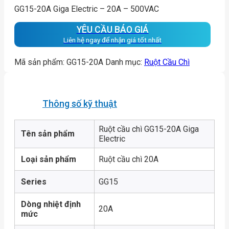
GG15-20A Giga Electric – 20A – 500VAC
YÊU CẦU BÁO GIÁ
Liên hệ ngay để nhận giá tốt nhất
Mã sản phẩm:
GG15-20A
Danh mục:
Ruột Cầu Chì
Thông số kỹ thuật
Ruột cầu chì GG15-20A Giga
Tên sản phẩm
Electric
Loại sản phẩm
Ruột cầu chì 20A
Series
GG15
Dòng nhiệt định
20A
mức