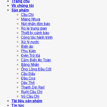
Trang chủ
Về chúng tôi
Sản phẩm
Cầu Chì
Máng Nhựa
Nút nhấn đèn báo
Rơ le trung gian
Thiết bị cảnh báo
Công tắc hành trình
Xử lý nước
Biến áp
Phụ Kiện
Điện Trở Xả
Cảm Biến An Toàn
Băng Nhãn
Ống Lồng Đầu Cốt
Cầu Đấu
Đầu Cos
Dây Thít
Thanh Din Rail
Ruột Cầu Chì
Vỏ Cầu Chì
Tài liệu sản phẩm
Tin tức