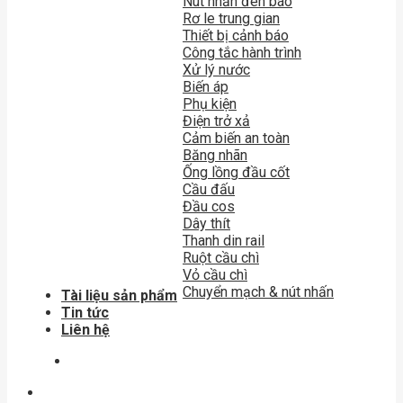
Nút nhấn đèn báo
Rơ le trung gian
Thiết bị cảnh báo
Công tắc hành trình
Xử lý nước
Biến áp
Phụ kiện
Điện trở xả
Cảm biến an toàn
Băng nhãn
Ống lồng đầu cốt
Cầu đấu
Đầu cos
Dây thít
Thanh din rail
Ruột cầu chì
Vỏ cầu chì
Chuyển mạch & nút nhấn
Tài liệu sản phẩm
Tin tức
Liên hệ