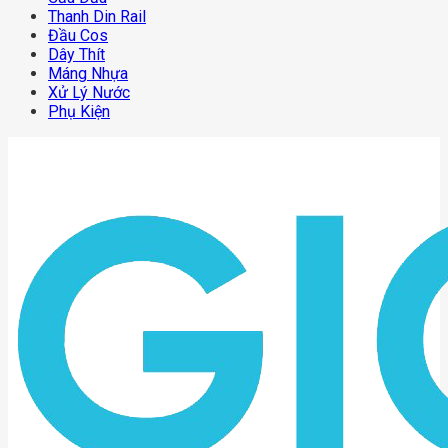
Thanh Din Rail
Đầu Cos
Dây Thít
Máng Nhựa
Xử Lý Nước
Phụ Kiện