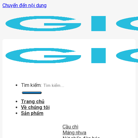
Chuyển đến nội dung
Tìm kiếm:
Trang chủ
Về chúng tôi
Sản phẩm
Cầu chì
Máng nhựa