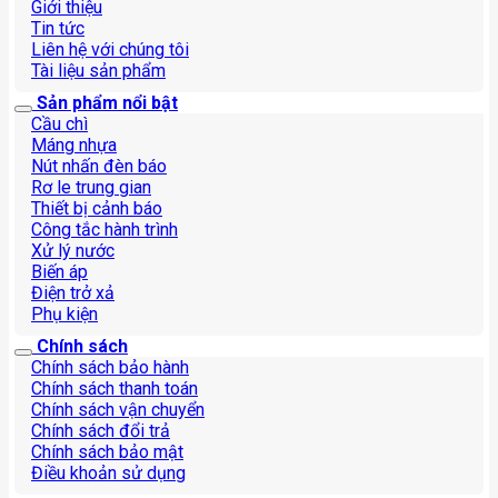
Giới thiệu
Tin tức
Liên hệ với chúng tôi
Tài liệu sản phẩm
Sản phẩm nổi bật
Cầu chì
Máng nhựa
Nút nhấn đèn báo
Rơ le trung gian
Thiết bị cảnh báo
Công tắc hành trình
Xử lý nước
Biến áp
Điện trở xả
Phụ kiện
Chính sách
Chính sách bảo hành
Chính sách thanh toán
Chính sách vận chuyển
Chính sách đổi trả
Chính sách bảo mật
Điều khoản sử dụng