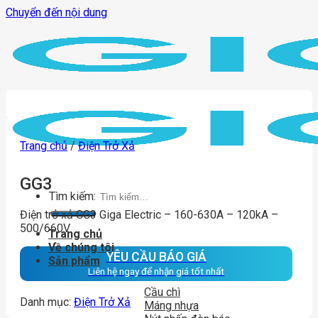
Chuyển đến nội dung
Trang chủ
/
Điện Trở Xả
GG3
Tìm kiếm:
Điện trở xả GG3 Giga Electric – 160-630A – 120kA –
500/660V
Trang chủ
Về chúng tôi
YÊU CẦU BÁO GIÁ
Sản phẩm
Liên hệ ngay để nhận giá tốt nhất
Cầu chì
Danh mục:
Điện Trở Xả
Máng nhựa