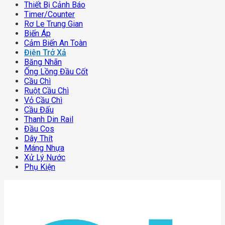
Thiết Bị Cảnh Báo
Timer/counter
Rơ Le Trung Gian
Biến Áp
Cảm Biến An Toàn
Điện Trở Xả
Băng Nhãn
Ống Lồng Đầu Cốt
Cầu Chì
Ruột Cầu Chì
Vỏ Cầu Chì
Cầu Đấu
Thanh Din Rail
Đầu Cos
Dây Thít
Máng Nhựa
Xử Lý Nước
Phụ Kiện