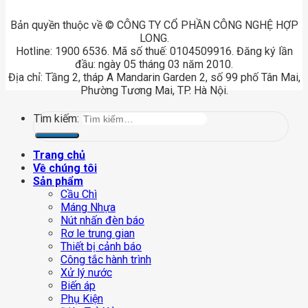
Bản quyền thuộc về © CÔNG TY CỔ PHẦN CÔNG NGHỆ HỢP
LONG.
Hotline: 1900 6536. Mã số thuế: 0104509916. Đăng ký lần
đầu: ngày 05 tháng 03 năm 2010.
Địa chỉ: Tầng 2, tháp A Mandarin Garden 2, số 99 phố Tân Mai,
Phường Tương Mai, TP. Hà Nội.
Tìm kiếm:
Trang chủ
Về chúng tôi
Sản phẩm
Cầu Chì
Máng Nhựa
Nút nhấn đèn báo
Rơ le trung gian
Thiết bị cảnh báo
Công tắc hành trình
Xử lý nước
Biến áp
Phụ Kiện