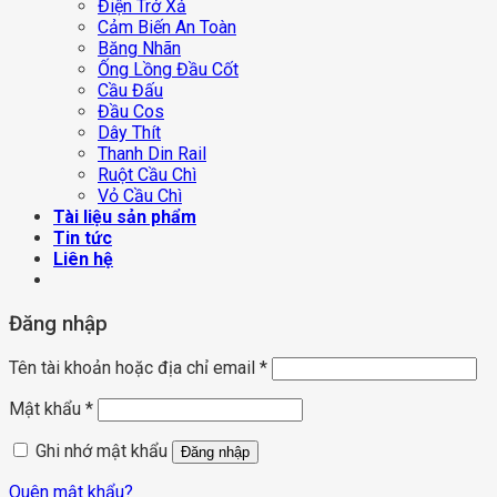
Điện Trở Xả
Cảm Biến An Toàn
Băng Nhãn
Ống Lồng Đầu Cốt
Cầu Đấu
Đầu Cos
Dây Thít
Thanh Din Rail
Ruột Cầu Chì
Vỏ Cầu Chì
Tài liệu sản phẩm
Tin tức
Liên hệ
Đăng nhập
Tên tài khoản hoặc địa chỉ email
*
Mật khẩu
*
Ghi nhớ mật khẩu
Đăng nhập
Quên mật khẩu?