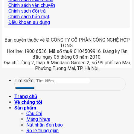
Chính sách vận chuyển
Chính sách đổi trả
Chính sách bảo mật
Điều khoản sử dụng
Bản quyền thuộc về © CÔNG TY CỔ PHẦN CÔNG NGHỆ HỢP
LONG.
Hotline: 1900 6536. Mã số thuế: 0104509916. Đăng ký lần
đầu: ngày 05 tháng 03 năm 2010.
Địa chỉ: Tầng 2, tháp A Mandarin Garden 2, số 99 phố Tân Mai,
Phường Tương Mai, TP. Hà Nội.
Tìm kiếm:
Trang chủ
Về chúng tôi
Sản phẩm
Cầu Chì
Máng Nhựa
Nút nhấn đèn báo
Rơ le trung gian