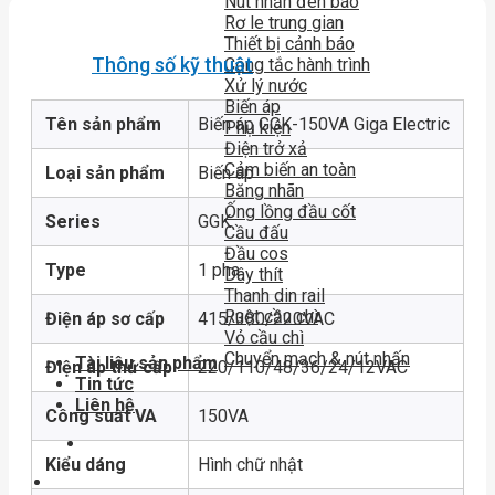
Nút nhấn đèn báo
Rơ le trung gian
Thiết bị cảnh báo
Thông số kỹ thuật
Công tắc hành trình
Xử lý nước
Biến áp
Tên sản phẩm
Biến áp GGK-150VA Giga Electric
Phụ kiện
Điện trở xả
Cảm biến an toàn
Loại sản phẩm
Biến áp
Băng nhãn
Ống lồng đầu cốt
Series
GGK
Cầu đấu
Đầu cos
Type
1 pha
Dây thít
Thanh din rail
Ruột cầu chì
Điện áp sơ cấp
415/380/220VAC
Vỏ cầu chì
Chuyển mạch & nút nhấn
Tài liệu sản phẩm
Điện áp thứ cấp
220/110/48/36/24/12VAC
Tin tức
Liên hệ
Công suất VA
150VA
Kiểu dáng
Hình chữ nhật