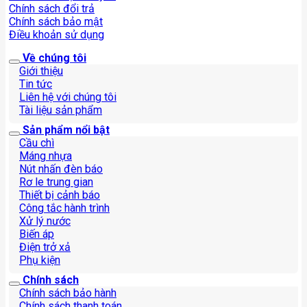
Chính sách đổi trả
Chính sách bảo mật
Điều khoản sử dụng
Về chúng tôi
Giới thiệu
Tin tức
Liên hệ với chúng tôi
Tài liệu sản phẩm
Sản phẩm nổi bật
Cầu chì
Máng nhựa
Nút nhấn đèn báo
Rơ le trung gian
Thiết bị cảnh báo
Công tắc hành trình
Xử lý nước
Biến áp
Điện trở xả
Phụ kiện
Chính sách
Chính sách bảo hành
Chính sách thanh toán