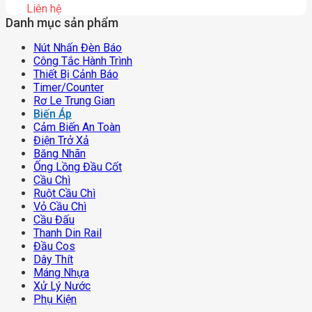
Liên hệ
Danh mục sản phẩm
Nút Nhấn Đèn Báo
Công Tắc Hành Trình
Thiết Bị Cảnh Báo
Timer/counter
Rơ Le Trung Gian
Biến Áp
Cảm Biến An Toàn
Điện Trở Xả
Băng Nhãn
Ống Lồng Đầu Cốt
Cầu Chì
Ruột Cầu Chì
Vỏ Cầu Chì
Cầu Đấu
Thanh Din Rail
Đầu Cos
Dây Thít
Máng Nhựa
Xử Lý Nước
Phụ Kiện