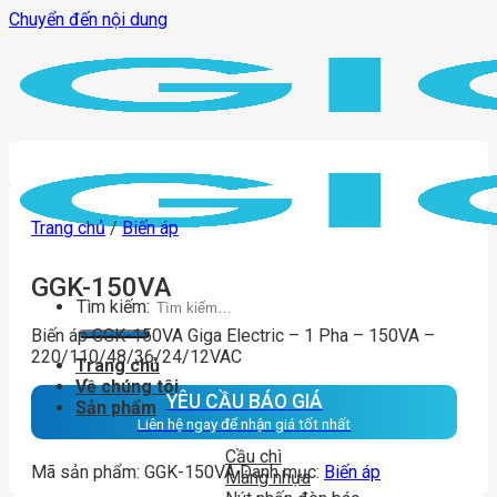
Chuyển đến nội dung
Trang chủ
/
Biến áp
GGK-150VA
Tìm kiếm:
Biến áp GGK-150VA Giga Electric – 1 Pha – 150VA –
220/110/48/36/24/12VAC
Trang chủ
Về chúng tôi
YÊU CẦU BÁO GIÁ
Sản phẩm
Liên hệ ngay để nhận giá tốt nhất
Cầu chì
Mã sản phẩm:
GGK-150VA
Danh mục:
Biến áp
Máng nhựa