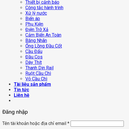
Thiết bị cảnh báo
Công tắc hành trình
Xử lý nước
Biến áp
Phụ Kiện
Điện Trở Xả
Cảm Biến An Toàn
Băng Nhãn
Ống Lồng Đầu Cốt
Cầu Đấu
Đầu Cos
Dây Thít
Thanh Din Rail
Ruột Cầu Chì
Vỏ Cầu Chì
Tài liệu sản phẩm
Tin tức
Liên hệ
Đăng nhập
Tên tài khoản hoặc địa chỉ email
*