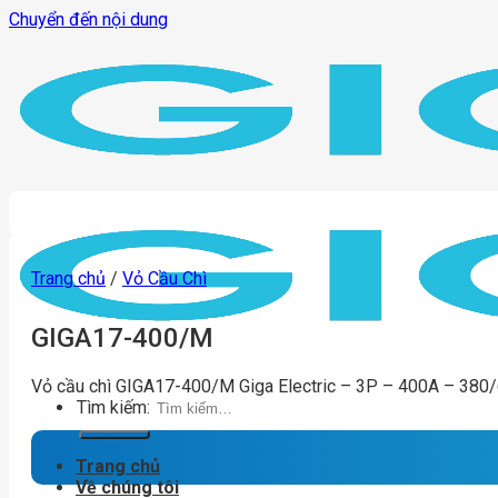
Chuyển đến nội dung
Trang chủ
/
Vỏ Cầu Chì
GIGA17-400/M
Vỏ cầu chì GIGA17-400/M Giga Electric – 3P – 400A – 380
Tìm kiếm:
Trang chủ
Về chúng tôi