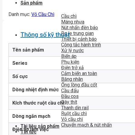
Sản phẩm
Danh mục:
Vỏ Cầu Chì
Cầu chì
Máng nhựa
Nút nhấn đèn báo
Rơ le trung gian
Thông số kỹ thuật
Thiết bị cảnh báo
Công tắc hành trình
Tên sản phẩm
Xử lý nước
Biến áp
Phụ kiện
Series
Điện trở xả
Cảm biến an toàn
Số cực
Băng nhãn
Ống lồng đầu cốt
Dòng nhiệt định mức
Cầu đấu
Đầu cos
Dây thít
Kích thước ruột cầu chì
Thanh din rail
Ruột cầu chì
Dòng ngắn mạch
Vỏ cầu chì
Chuyển mạch & nút nhấn
Tài liệu sản phẩm
Điện áp làm việc
Tin tức