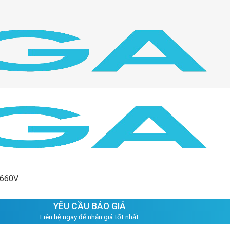
/660V
YÊU CẦU BÁO GIÁ
Liên hệ ngay để nhận giá tốt nhất