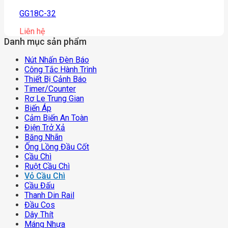
GG18C-32
Liên hệ
Danh mục sản phẩm
Nút Nhấn Đèn Báo
Công Tắc Hành Trình
Thiết Bị Cảnh Báo
Timer/counter
Rơ Le Trung Gian
Biến Áp
Cảm Biến An Toàn
Điện Trở Xả
Băng Nhãn
Ống Lồng Đầu Cốt
Cầu Chì
Ruột Cầu Chì
Vỏ Cầu Chì
Cầu Đấu
Thanh Din Rail
Đầu Cos
Dây Thít
Máng Nhựa