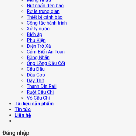
Nút nhấn đèn báo
Rơ le trung gian
Thiết bị cảnh báo
Công tắc hành trình
Xử lý nước
Biến áp
Phụ Kiện
Điện Trở Xả
Cảm Biến An Toàn
Băng Nhãn
Ống Lồng Đầu Cốt
Cầu Đấu
Đầu Cos
Dây Thít
Thanh Din Rail
Ruột Cầu Chì
Vỏ Cầu Chì
Tài liệu sản phẩm
Tin tức
Liên hệ
Đăng nhập