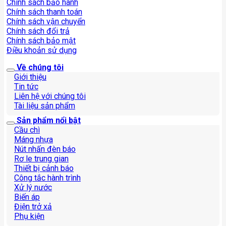
Chính sách bảo hành
Chính sách thanh toán
Chính sách vận chuyển
Chính sách đổi trả
Chính sách bảo mật
Điều khoản sử dụng
Về chúng tôi
Giới thiệu
Tin tức
Liên hệ với chúng tôi
Tài liệu sản phẩm
Sản phẩm nổi bật
Cầu chì
Máng nhựa
Nút nhấn đèn báo
Rơ le trung gian
Thiết bị cảnh báo
Công tắc hành trình
Xử lý nước
Biến áp
Điện trở xả
Phụ kiện