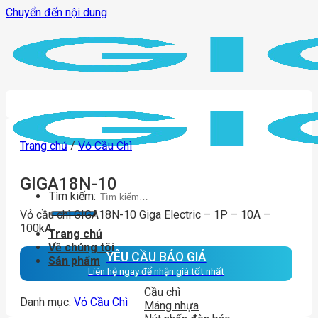
Chuyển đến nội dung
Trang chủ
/
Vỏ Cầu Chì
GIGA18N-10
Tìm kiếm:
Vỏ cầu chì GIGA18N-10 Giga Electric – 1P – 10A –
100kA
Trang chủ
Về chúng tôi
YÊU CẦU BÁO GIÁ
Sản phẩm
Liên hệ ngay để nhận giá tốt nhất
Cầu chì
Danh mục:
Vỏ Cầu Chì
Máng nhựa