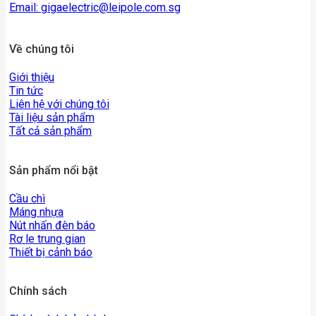
Email:
gigaelectric@leipole.com.sg
Về chúng tôi
Giới thiệu
Tin tức
Liên hệ với chúng tôi
Tài liệu sản phẩm
Tất cả sản phẩm
Sản phẩm nổi bật
Cầu chì
Máng nhựa
Nút nhấn đèn báo
Rơ le trung gian
Thiết bị cảnh báo
Chính sách