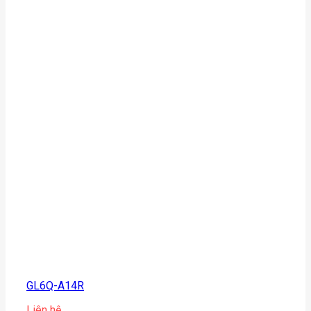
GL6Q-A14R
Liên hệ