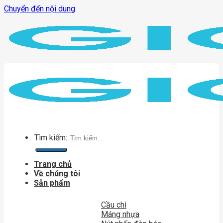
Chuyển đến nội dung
Tìm kiếm:
Trang chủ
Về chúng tôi
Sản phẩm
Cầu chì
Máng nhựa