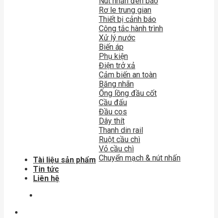
Nút nhấn đèn báo
Rơ le trung gian
Thiết bị cảnh báo
Công tắc hành trình
Xử lý nước
Biến áp
Phụ kiện
Điện trở xả
Cảm biến an toàn
Băng nhãn
Ống lồng đầu cốt
Cầu đấu
Đầu cos
Dây thít
Thanh din rail
Ruột cầu chì
Vỏ cầu chì
Chuyển mạch & nút nhấn
Tài liệu sản phẩm
Tin tức
Liên hệ