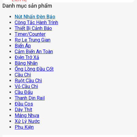
Danh mục sản phẩm
Nút Nhấn Đèn Báo
Công Tắc Hành Trình
Thiết Bị Cảnh Báo
Timer/counter
Rơ Le Trung Gian
Biến Áp
Cảm Biến An Toàn
Điện Trở Xả
Băng Nhãn
Ống Lồng Đầu Cốt
Cầu Chì
Ruột Cầu Chì
Vỏ Cầu Chì
Cầu Đấu
Thanh Din Rail
Đầu Cos
Dây Thít
Máng Nhựa
Xử Lý Nước
Phụ Kiện