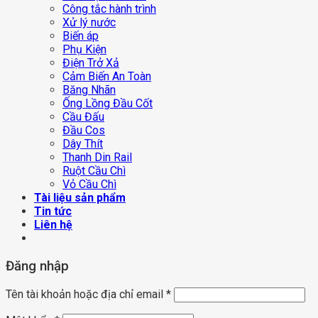
Công tắc hành trình
Xử lý nước
Biến áp
Phụ Kiện
Điện Trở Xả
Cảm Biến An Toàn
Băng Nhãn
Ống Lồng Đầu Cốt
Cầu Đấu
Đầu Cos
Dây Thít
Thanh Din Rail
Ruột Cầu Chì
Vỏ Cầu Chì
Tài liệu sản phẩm
Tin tức
Liên hệ
Đăng nhập
Tên tài khoản hoặc địa chỉ email
*