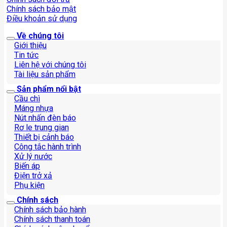
Chính sách bảo mật
Điều khoản sử dụng
Về chúng tôi
Giới thiệu
Tin tức
Liên hệ với chúng tôi
Tài liệu sản phẩm
Sản phẩm nổi bật
Cầu chì
Máng nhựa
Nút nhấn đèn báo
Rơ le trung gian
Thiết bị cảnh báo
Công tắc hành trình
Xử lý nước
Biến áp
Điện trở xả
Phụ kiện
Chính sách
Chính sách bảo hành
Chính sách thanh toán