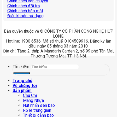
Chính sách vận chuyển
Chính sách đổi trả
Chính sách bảo mật
Điều khoản sử dụng
Bản quyền thuộc về © CÔNG TY CỔ PHẦN CÔNG NGHỆ HỢP
LONG.
Hotline: 1900 6536. Mã số thuế: 0104509916. Đăng ký lần
đầu: ngày 05 tháng 03 năm 2010.
Địa chỉ: Tầng 2, tháp A Mandarin Garden 2, số 99 phố Tân Mai,
Phường Tương Mai, TP. Hà Nội.
Tìm kiếm:
Trang chủ
Về chúng tôi
Sản phẩm
Cầu Chì
Máng Nhựa
Nút nhấn đèn báo
Rơ le trung gian
Thiết bị cảnh báo