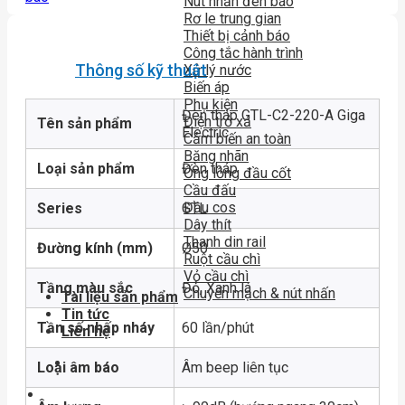
Nút nhấn đèn báo
Rơ le trung gian
Thiết bị cảnh báo
Công tắc hành trình
Thông số kỹ thuật
Xử lý nước
Biến áp
Phụ kiện
Đèn tháp GTL-C2-220-A Giga
Điện trở xả
Tên sản phẩm
Electric
Cảm biến an toàn
Băng nhãn
Loại sản phẩm
Đèn tháp
Ống lồng đầu cốt
Cầu đấu
Đầu cos
Series
GTL
Dây thít
Thanh din rail
Đường kính (mm)
Ø50
Ruột cầu chì
Vỏ cầu chì
Tầng màu sắc
Đỏ, Xanh lá
Chuyển mạch & nút nhấn
Tài liệu sản phẩm
Tin tức
Tần số nhấp nháy
60 lần/phút
Liên hệ
Loại âm báo
Âm beep liên tục