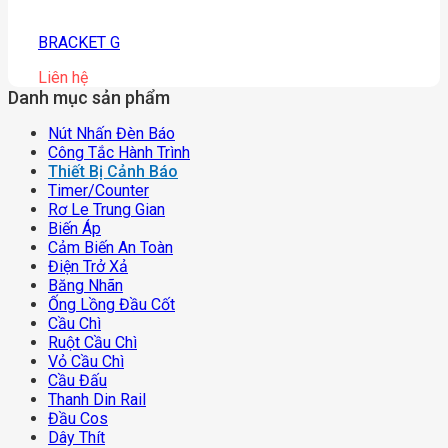
BRACKET G
Liên hệ
Danh mục sản phẩm
Nút Nhấn Đèn Báo
Công Tắc Hành Trình
Thiết Bị Cảnh Báo
Timer/counter
Rơ Le Trung Gian
Biến Áp
Cảm Biến An Toàn
Điện Trở Xả
Băng Nhãn
Ống Lồng Đầu Cốt
Cầu Chì
Ruột Cầu Chì
Vỏ Cầu Chì
Cầu Đấu
Thanh Din Rail
Đầu Cos
Dây Thít