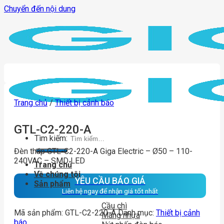
Chuyển đến nội dung
Trang chủ
/
Thiết bị cảnh báo
GTL-C2-220-A
Tìm kiếm:
Đèn tháp GTL-C2-220-A Giga Electric – Ø50 – 110-
240VAC – SMD LED
Trang chủ
Về chúng tôi
YÊU CẦU BÁO GIÁ
Sản phẩm
Liên hệ ngay để nhận giá tốt nhất
Cầu chì
Mã sản phẩm:
GTL-C2-220-A
Danh mục:
Thiết bị cảnh
Máng nhựa
báo