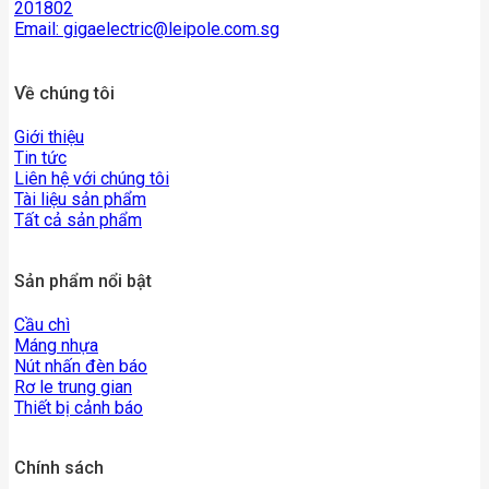
201802
Email:
gigaelectric@leipole.com.sg
Về chúng tôi
Giới thiệu
Tin tức
Liên hệ với chúng tôi
Tài liệu sản phẩm
Tất cả sản phẩm
Sản phẩm nổi bật
Cầu chì
Máng nhựa
Nút nhấn đèn báo
Rơ le trung gian
Thiết bị cảnh báo
Chính sách