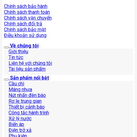
Chính sách bảo hành
Chính sách thanh toán
Chính sách vận chuyển
Chính sách đổi trả
Chính sách bảo mật
Điều khoản sử dụng
Về chúng tôi
Giới thiệu
Tin tức
Liên hệ với chúng tôi
Tài liệu sản phẩm
Sản phẩm nổi bật
Cầu chì
Máng nhựa
Nút nhấn đèn báo
Rơ le trung gian
Thiết bị cảnh báo
Công tắc hành trình
Xử lý nước
Biến áp
Điện trở xả
Phụ kiện