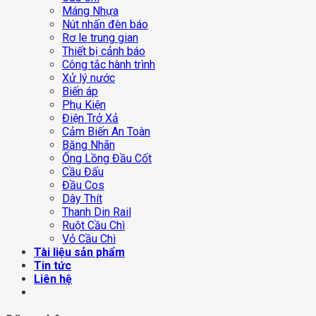
Máng Nhựa
Nút nhấn đèn báo
Rơ le trung gian
Thiết bị cảnh báo
Công tắc hành trình
Xử lý nước
Biến áp
Phụ Kiện
Điện Trở Xả
Cảm Biến An Toàn
Băng Nhãn
Ống Lồng Đầu Cốt
Cầu Đấu
Đầu Cos
Dây Thít
Thanh Din Rail
Ruột Cầu Chì
Vỏ Cầu Chì
Tài liệu sản phẩm
Tin tức
Liên hệ