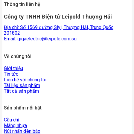
Thông tin liên hệ
Công ty TNHH Điện tử Leipold Thượng Hải
Địa chỉ: Số 1569 đường Siyi, Thượng Hải, Trung Quốc
201802
Email:
gigaelectric@leipole.com.sg
Về chúng tôi
Giới thiệu
Tin tức
Liên hệ với chúng tôi
Tài liệu sản phẩm
Tất cả sản phẩm
Sản phẩm nổi bật
Cầu chì
Máng nhựa
Nút nhấn đèn báo