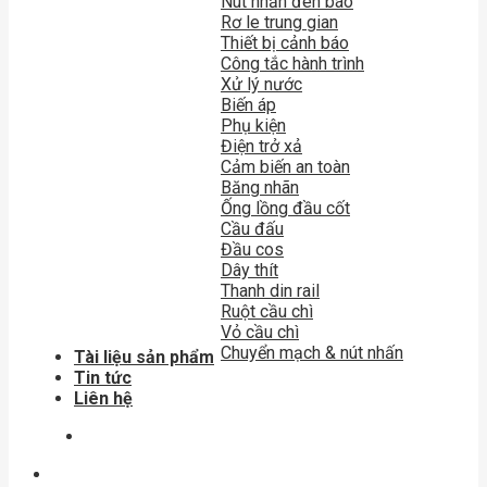
Nút nhấn đèn báo
Rơ le trung gian
Thiết bị cảnh báo
Công tắc hành trình
Xử lý nước
Biến áp
Phụ kiện
Điện trở xả
Cảm biến an toàn
Băng nhãn
Ống lồng đầu cốt
Cầu đấu
Đầu cos
Dây thít
Thanh din rail
Ruột cầu chì
Vỏ cầu chì
Chuyển mạch & nút nhấn
Tài liệu sản phẩm
Tin tức
Liên hệ