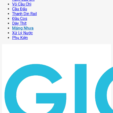
Vỏ Cầu Chì
Cầu Đấu
Thanh Din Rail
Đầu Cos
Dây Thít
Máng Nhựa
Xử Lý Nước
Phụ Kiện