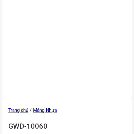
Trang chủ
/
Máng Nhựa
GWD-10060