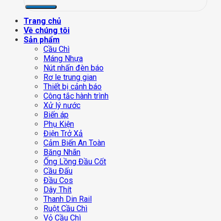
Trang chủ
Về chúng tôi
Sản phẩm
Cầu Chì
Máng Nhựa
Nút nhấn đèn báo
Rơ le trung gian
Thiết bị cảnh báo
Công tắc hành trình
Xử lý nước
Biến áp
Phụ Kiện
Điện Trở Xả
Cảm Biến An Toàn
Băng Nhãn
Ống Lồng Đầu Cốt
Cầu Đấu
Đầu Cos
Dây Thít
Thanh Din Rail
Ruột Cầu Chì
Vỏ Cầu Chì