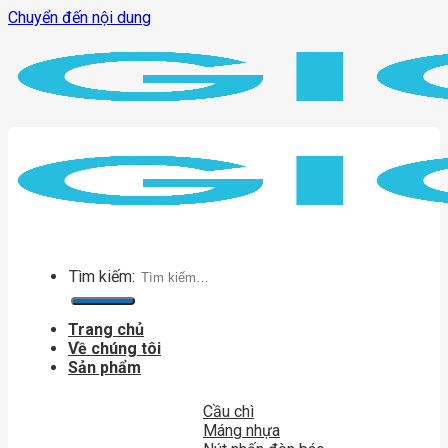
Chuyển đến nội dung
Tìm kiếm:
Trang chủ
Về chúng tôi
Sản phẩm
Cầu chì
Máng nhựa