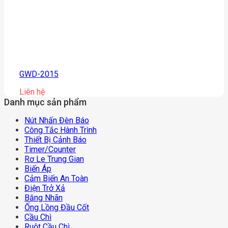
GWD-2015
Liên hệ
Danh mục sản phẩm
Nút Nhấn Đèn Báo
Công Tắc Hành Trình
Thiết Bị Cảnh Báo
Timer/counter
Rơ Le Trung Gian
Biến Áp
Cảm Biến An Toàn
Điện Trở Xả
Băng Nhãn
Ống Lồng Đầu Cốt
Cầu Chì
Ruột Cầu Chì