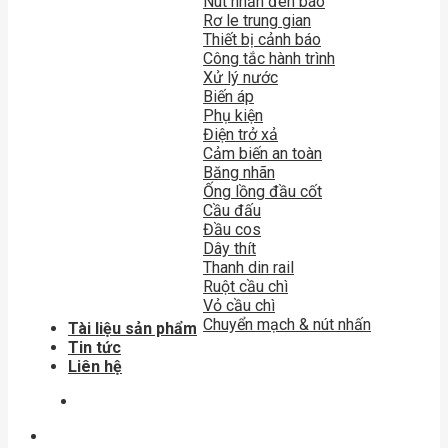
Nút nhấn đèn báo
Rơ le trung gian
Thiết bị cảnh báo
Công tắc hành trình
Xử lý nước
Biến áp
Phụ kiện
Điện trở xả
Cảm biến an toàn
Băng nhãn
Ống lồng đầu cốt
Cầu đấu
Đầu cos
Dây thít
Thanh din rail
Ruột cầu chì
Vỏ cầu chì
Chuyển mạch & nút nhấn
Tài liệu sản phẩm
Tin tức
Liên hệ