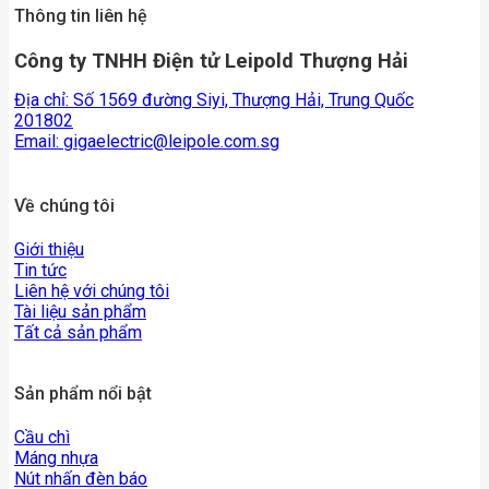
Thông tin liên hệ
Công ty TNHH Điện tử Leipold Thượng Hải
Địa chỉ: Số 1569 đường Siyi, Thượng Hải, Trung Quốc
201802
Email:
gigaelectric@leipole.com.sg
Về chúng tôi
Giới thiệu
Tin tức
Liên hệ với chúng tôi
Tài liệu sản phẩm
Tất cả sản phẩm
Sản phẩm nổi bật
Cầu chì
Máng nhựa
Nút nhấn đèn báo