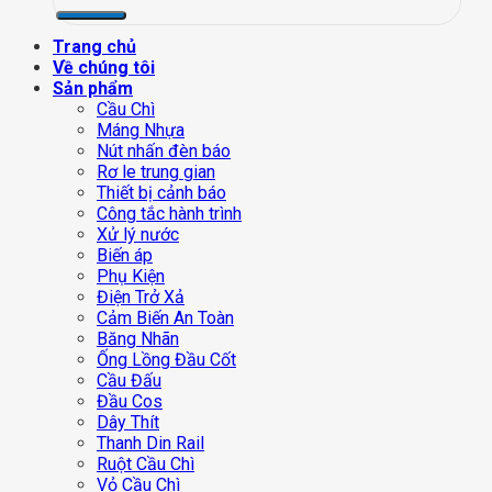
Trang chủ
Về chúng tôi
Sản phẩm
Cầu Chì
Máng Nhựa
Nút nhấn đèn báo
Rơ le trung gian
Thiết bị cảnh báo
Công tắc hành trình
Xử lý nước
Biến áp
Phụ Kiện
Điện Trở Xả
Cảm Biến An Toàn
Băng Nhãn
Ống Lồng Đầu Cốt
Cầu Đấu
Đầu Cos
Dây Thít
Thanh Din Rail
Ruột Cầu Chì
Vỏ Cầu Chì