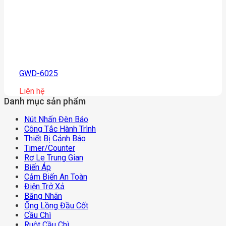
GWD-6025
Liên hệ
Danh mục sản phẩm
Nút Nhấn Đèn Báo
Công Tắc Hành Trình
Thiết Bị Cảnh Báo
Timer/counter
Rơ Le Trung Gian
Biến Áp
Cảm Biến An Toàn
Điện Trở Xả
Băng Nhãn
Ống Lồng Đầu Cốt
Cầu Chì
Ruột Cầu Chì