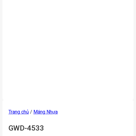
Trang chủ
/
Máng Nhựa
GWD-4533