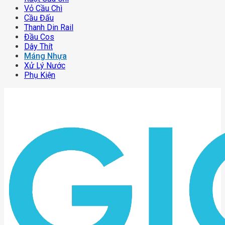
Vỏ Cầu Chì
Cầu Đấu
Thanh Din Rail
Đầu Cos
Dây Thít
Máng Nhựa
Xử Lý Nước
Phụ Kiện