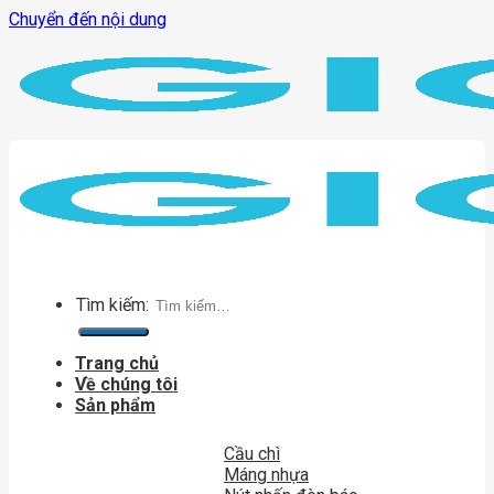
Chuyển đến nội dung
Tìm kiếm:
Trang chủ
Về chúng tôi
Sản phẩm
Cầu chì
Máng nhựa