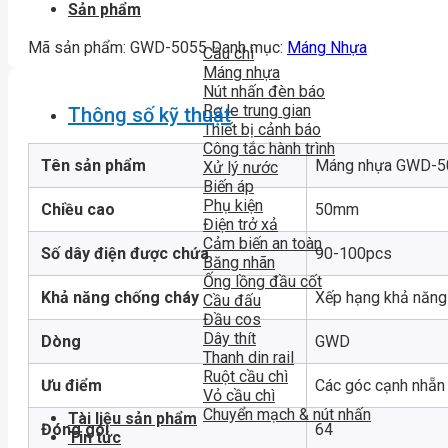
Sản phẩm
Mã sản phẩm:
GWD-5055
Danh mục:
Máng Nhựa
Cầu chì
Máng nhựa
Nút nhấn đèn báo
Rơ le trung gian
Thông số kỹ thuật
Thiết bị cảnh báo
Công tắc hành trình
Tên sản phẩm
Máng nhựa GWD-505
Xử lý nước
Biến áp
Phụ kiện
Chiều cao
50mm
Điện trở xả
Cảm biến an toàn
Số dây điện được chứa
90-100pcs
Băng nhãn
Ống lồng đầu cốt
Khả năng chống cháy
Xếp hạng khả năng 
Cầu đấu
Đầu cos
Dây thít
Dòng
GWD
Thanh din rail
Ruột cầu chì
Ưu điểm
Các góc cạnh nhẵn d
Vỏ cầu chì
Chuyển mạch & nút nhấn
Tài liệu sản phẩm
Đóng gói
64
Tin tức