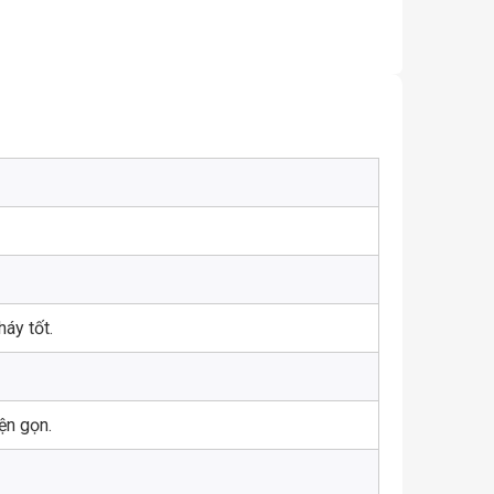
áy tốt.
ện gọn.