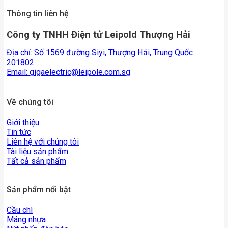
Thông tin liên hệ
Công ty TNHH Điện tử Leipold Thượng Hải
Địa chỉ: Số 1569 đường Siyi, Thượng Hải, Trung Quốc
201802
Email:
gigaelectric@leipole.com.sg
Về chúng tôi
Giới thiệu
Tin tức
Liên hệ với chúng tôi
Tài liệu sản phẩm
Tất cả sản phẩm
Sản phẩm nổi bật
Cầu chì
Máng nhựa