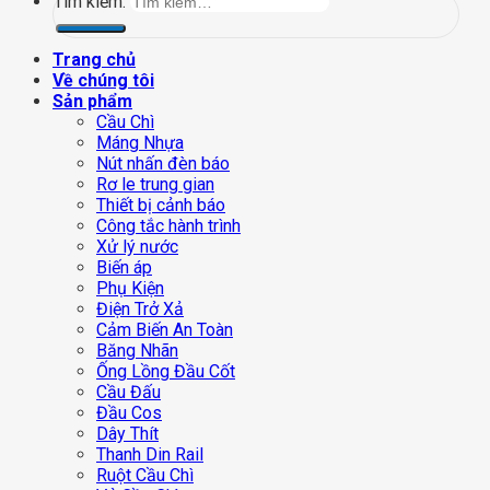
Tìm kiếm:
Trang chủ
Về chúng tôi
Sản phẩm
Cầu Chì
Máng Nhựa
Nút nhấn đèn báo
Rơ le trung gian
Thiết bị cảnh báo
Công tắc hành trình
Xử lý nước
Biến áp
Phụ Kiện
Điện Trở Xả
Cảm Biến An Toàn
Băng Nhãn
Ống Lồng Đầu Cốt
Cầu Đấu
Đầu Cos
Dây Thít
Thanh Din Rail
Ruột Cầu Chì