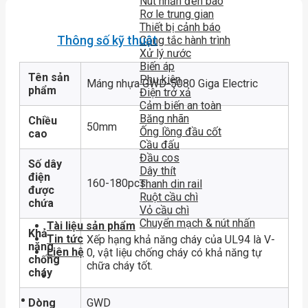
Nút nhấn đèn báo
Rơ le trung gian
Thiết bị cảnh báo
Thông số kỹ thuật
Công tắc hành trình
Xử lý nước
Biến áp
Tên sản
Phụ kiện
Máng nhựa GWD-5080 Giga Electric
phẩm
Điện trở xả
Cảm biến an toàn
Băng nhãn
Chiều
50mm
Ống lồng đầu cốt
cao
Cầu đấu
Đầu cos
Số dây
Dây thít
điện
160-180pcs
Thanh din rail
được
Ruột cầu chì
chứa
Vỏ cầu chì
Chuyển mạch & nút nhấn
Tài liệu sản phẩm
Khả
Tin tức
Xếp hạng khả năng cháy của UL94 là V-
năng
Liên hệ
0, vật liệu chống cháy có khả năng tự
chống
chữa cháy tốt.
cháy
Dòng
GWD