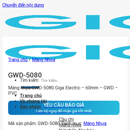
Chuyển đến nội dung
Trang chủ
/
Máng Nhựa
GWD-5080
Tìm kiếm:
Máng nhựa GWD-5080 Giga Electric – 60mm – GWD –
PVC
Trang chủ
Về chúng tôi
YÊU CẦU BÁO GIÁ
Sản phẩm
Liên hệ ngay để nhận giá tốt nhất
Cầu chì
Mã sản phẩm:
GWD-5080
Danh mục:
Máng Nhựa
Máng nhựa