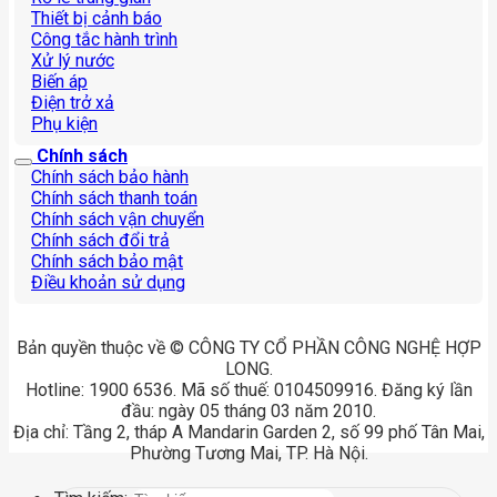
Thiết bị cảnh báo
Công tắc hành trình
Xử lý nước
Biến áp
Điện trở xả
Phụ kiện
Chính sách
Chính sách bảo hành
Chính sách thanh toán
Chính sách vận chuyển
Chính sách đổi trả
Chính sách bảo mật
Điều khoản sử dụng
Bản quyền thuộc về © CÔNG TY CỔ PHẦN CÔNG NGHỆ HỢP
LONG.
Hotline: 1900 6536. Mã số thuế: 0104509916. Đăng ký lần
đầu: ngày 05 tháng 03 năm 2010.
Địa chỉ: Tầng 2, tháp A Mandarin Garden 2, số 99 phố Tân Mai,
Phường Tương Mai, TP. Hà Nội.