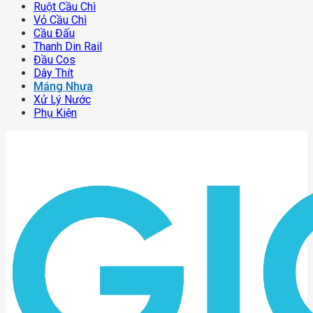
Ruột Cầu Chì
Vỏ Cầu Chì
Cầu Đấu
Thanh Din Rail
Đầu Cos
Dây Thít
Máng Nhựa
Xử Lý Nước
Phụ Kiện