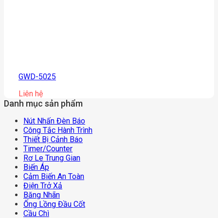
GWD-5025
Liên hệ
Danh mục sản phẩm
Nút Nhấn Đèn Báo
Công Tắc Hành Trình
Thiết Bị Cảnh Báo
Timer/counter
Rơ Le Trung Gian
Biến Áp
Cảm Biến An Toàn
Điện Trở Xả
Băng Nhãn
Ống Lồng Đầu Cốt
Cầu Chì