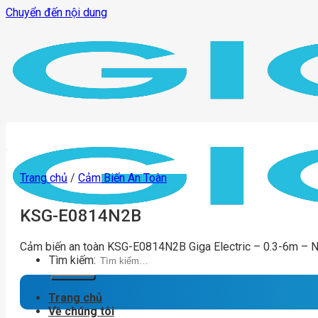
Chuyển đến nội dung
Trang chủ
/
Cảm Biến An Toàn
KSG-E0814N2B
Cảm biến an toàn KSG-E0814N2B Giga Electric – 0.3-6m – 
Tìm kiếm:
Trang chủ
Về chúng tôi