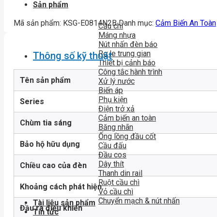
Sản phẩm
Mã sản phẩm:
KSG-E0814N2B
Danh mục:
Cảm Biến An Toàn
Cầu chì
Máng nhựa
Nút nhấn đèn báo
Rơ le trung gian
Thông số kỹ thuật
Thiết bị cảnh báo
Công tắc hành trình
Tên sản phẩm
Xử lý nước
Biến áp
Phụ kiện
Series
Điện trở xả
Cảm biến an toàn
Chùm tia sáng
Băng nhãn
Ống lồng đầu cốt
Bảo hộ hữu dụng
Cầu đấu
Đầu cos
Dây thít
Chiều cao của đèn
Thanh din rail
Ruột cầu chì
Khoảng cách phát hiện
Vỏ cầu chì
Chuyển mạch & nút nhấn
Tài liệu sản phẩm
Đầu ra điều khiển
Tin tức