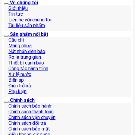
Công tắc hành trình
Xử lý nước
Biến áp
Điện trở xả
Phụ kiện
Chính sách
Chính sách bảo hành
Chính sách thanh toán
Chính sách vận chuyển
Chính sách đổi trả
Chính sách bảo mật
Điều khoản sử dụng
Bản quyền thuộc về © CÔNG TY CỔ PHẦN CÔNG NGHỆ HỢP
LONG.
Hotline: 1900 6536. Mã số thuế: 0104509916. Đăng ký lần
đầu: ngày 05 tháng 03 năm 2010.
Địa chỉ: Tầng 2, tháp A Mandarin Garden 2, số 99 phố Tân Mai,
Phường Tương Mai, TP. Hà Nội.
Tìm kiếm: