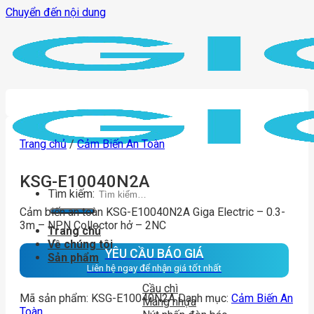
Chuyển đến nội dung
Trang chủ
/
Cảm Biến An Toàn
KSG-E10040N2A
Tìm kiếm:
Cảm biến an toàn KSG-E10040N2A Giga Electric – 0.3-
3m – NPN Collector hở – 2NC
Trang chủ
Về chúng tôi
YÊU CẦU BÁO GIÁ
Sản phẩm
Liên hệ ngay để nhận giá tốt nhất
Cầu chì
Mã sản phẩm:
KSG-E10040N2A
Danh mục:
Cảm Biến An
Máng nhựa
Toàn