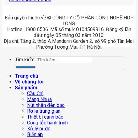
Trang chủ
Về chúng tôi
Sản phẩm
Cầu Chì
Máng Nhựa
Nút nhấn đèn báo
Rơ le trung gian
Thiết bị cảnh báo
Công tắc hành trình
Xử lý nước
Biến áp
Phụ Kiện
Điện Trở Xả
Cảm Biến An Toàn
Băng Nhãn
Ống Lồng Đầu Cốt
Cầu Đấu
Đầu Cos
Dây Thít
Thanh Din Rail
Ruột Cầu Chì
Vỏ Cầu Chì