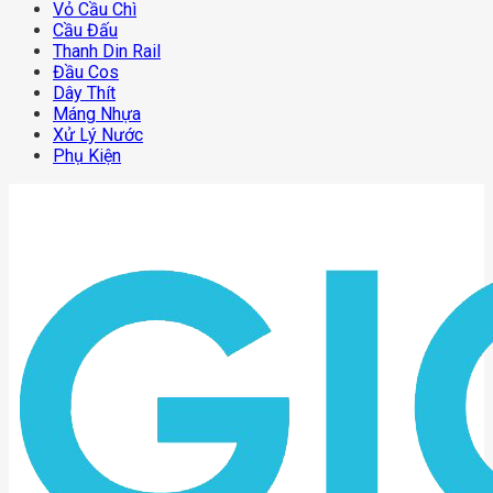
Vỏ Cầu Chì
Cầu Đấu
Thanh Din Rail
Đầu Cos
Dây Thít
Máng Nhựa
Xử Lý Nước
Phụ Kiện