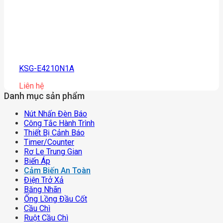
KSG-E4210N1A
Liên hệ
Danh mục sản phẩm
Nút Nhấn Đèn Báo
Công Tắc Hành Trình
Thiết Bị Cảnh Báo
Timer/counter
Rơ Le Trung Gian
Biến Áp
Cảm Biến An Toàn
Điện Trở Xả
Băng Nhãn
Ống Lồng Đầu Cốt
Cầu Chì
Ruột Cầu Chì