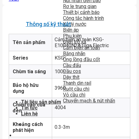
Nút nhấn đèn báo
Rơ le trung gian
Thiết bị cảnh báo
Công tắc hành trình
Thông số kỹ thuật
Xử lý nước
Biến áp
Phụ kiện
Cảm biến an toàn KSG-
Điện trở xả
Tên sản phẩm
E10040N2A Giga Electric
Cảm biến an toàn
Băng nhãn
Series
KSG
Ống lồng đầu cốt
Cầu đấu
Đầu cos
Chùm tia sáng
100
Dây thít
Thanh din rail
Bảo hộ hữu
3960
Ruột cầu chì
dụng
Vỏ cầu chì
Chuyển mạch & nút nhấn
Tài liệu sản phẩm
Chiều cao của
4004
Tin tức
đèn
Liên hệ
Khoảng cách
0.3-3m
phát hiện