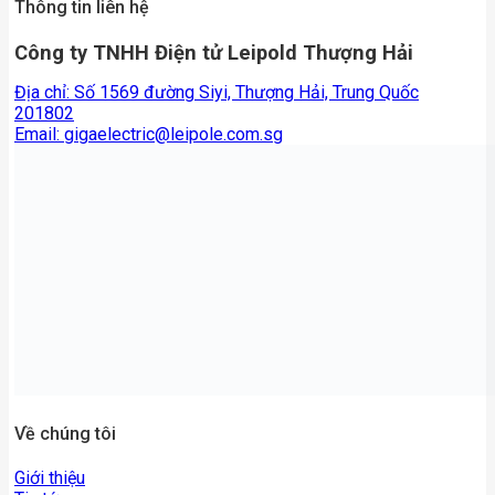
Thông tin liên hệ
Công ty TNHH Điện tử Leipold Thượng Hải
Địa chỉ: Số 1569 đường Siyi, Thượng Hải, Trung Quốc
201802
Email:
gigaelectric@leipole.com.sg
Về chúng tôi
Giới thiệu
Tin tức
Liên hệ với chúng tôi
Tài liệu sản phẩm
Tất cả sản phẩm
Sản phẩm nổi bật
Cầu chì
Máng nhựa
Nút nhấn đèn báo