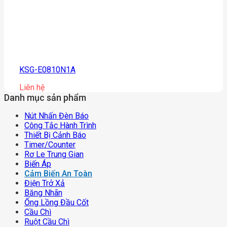
KSG-E0810N1A
Liên hệ
Danh mục sản phẩm
Nút Nhấn Đèn Báo
Công Tắc Hành Trình
Thiết Bị Cảnh Báo
Timer/counter
Rơ Le Trung Gian
Biến Áp
Cảm Biến An Toàn
Điện Trở Xả
Băng Nhãn
Ống Lồng Đầu Cốt
Cầu Chì
Ruột Cầu Chì