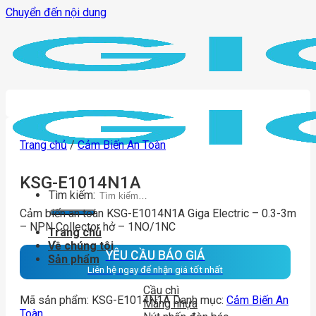
Chuyển đến nội dung
Trang chủ
/
Cảm Biến An Toàn
KSG-E1014N1A
Tìm kiếm:
Cảm biến an toàn KSG-E1014N1A Giga Electric – 0.3-3m
– NPN Collector hở – 1NO/1NC
Trang chủ
Về chúng tôi
YÊU CẦU BÁO GIÁ
Sản phẩm
Liên hệ ngay để nhận giá tốt nhất
Cầu chì
Mã sản phẩm:
KSG-E1014N1A
Danh mục:
Cảm Biến An
Máng nhựa
Toàn