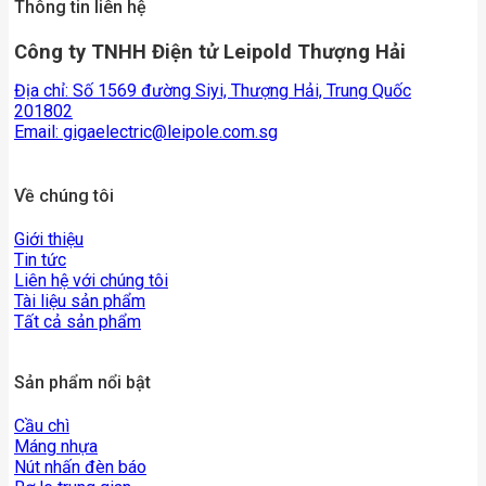
Thông tin liên hệ
Công ty TNHH Điện tử Leipold Thượng Hải
Địa chỉ: Số 1569 đường Siyi, Thượng Hải, Trung Quốc
201802
Email:
gigaelectric@leipole.com.sg
Về chúng tôi
Giới thiệu
Tin tức
Liên hệ với chúng tôi
Tài liệu sản phẩm
Tất cả sản phẩm
Sản phẩm nổi bật
Cầu chì
Máng nhựa
Nút nhấn đèn báo