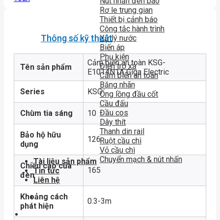
Nút nhấn đèn báo
Rơ le trung gian
Thiết bị cảnh báo
Công tắc hành trình
Thông số kỹ thuật
Xử lý nước
Biến áp
Phụ kiện
Cảm biến an toàn KSG-
Điện trở xả
Tên sản phẩm
E1014N1A Giga Electric
Cảm biến an toàn
Băng nhãn
Series
KSG
Ống lồng đầu cốt
Cầu đấu
Đầu cos
Chùm tia sáng
10
Dây thít
Thanh din rail
Bảo hộ hữu
126
Ruột cầu chì
dụng
Vỏ cầu chì
Chuyển mạch & nút nhấn
Tài liệu sản phẩm
Chiều cao của
165
Tin tức
đèn
Liên hệ
Khoảng cách
0.3-3m
phát hiện