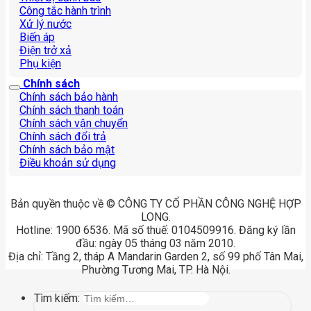
Công tắc hành trình
Xử lý nước
Biến áp
Điện trở xả
Phụ kiện
Chính sách
Chính sách bảo hành
Chính sách thanh toán
Chính sách vận chuyển
Chính sách đổi trả
Chính sách bảo mật
Điều khoản sử dụng
Bản quyền thuộc về © CÔNG TY CỔ PHẦN CÔNG NGHỆ HỢP
LONG.
Hotline: 1900 6536. Mã số thuế: 0104509916. Đăng ký lần
đầu: ngày 05 tháng 03 năm 2010.
Địa chỉ: Tầng 2, tháp A Mandarin Garden 2, số 99 phố Tân Mai,
Phường Tương Mai, TP. Hà Nội.
Tìm kiếm: