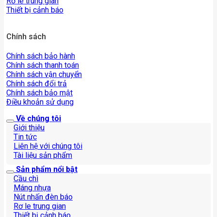
Rơ le trung gian
Thiết bị cảnh báo
Chính sách
Chính sách bảo hành
Chính sách thanh toán
Chính sách vận chuyển
Chính sách đổi trả
Chính sách bảo mật
Điều khoản sử dụng
Về chúng tôi
Giới thiệu
Tin tức
Liên hệ với chúng tôi
Tài liệu sản phẩm
Sản phẩm nổi bật
Cầu chì
Máng nhựa
Nút nhấn đèn báo
Rơ le trung gian
Thiết bị cảnh báo