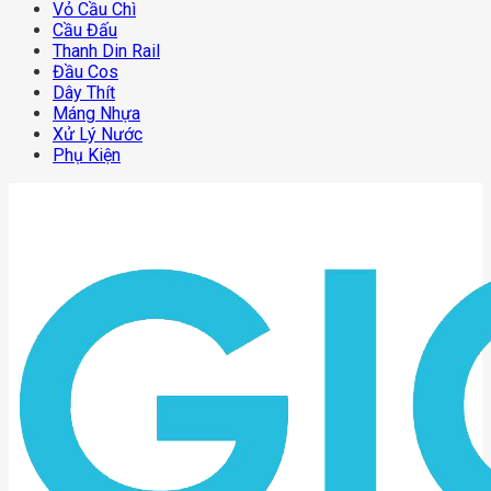
Vỏ Cầu Chì
Cầu Đấu
Thanh Din Rail
Đầu Cos
Dây Thít
Máng Nhựa
Xử Lý Nước
Phụ Kiện