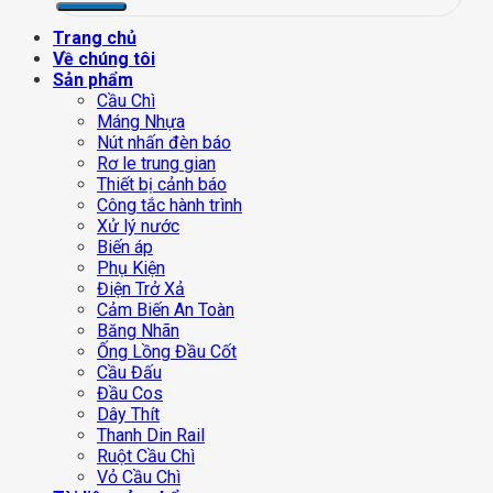
Trang chủ
Về chúng tôi
Sản phẩm
Cầu Chì
Máng Nhựa
Nút nhấn đèn báo
Rơ le trung gian
Thiết bị cảnh báo
Công tắc hành trình
Xử lý nước
Biến áp
Phụ Kiện
Điện Trở Xả
Cảm Biến An Toàn
Băng Nhãn
Ống Lồng Đầu Cốt
Cầu Đấu
Đầu Cos
Dây Thít
Thanh Din Rail
Ruột Cầu Chì
Vỏ Cầu Chì