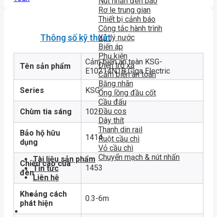
Nút nhấn đèn báo
Rơ le trung gian
Thiết bị cảnh báo
Công tắc hành trình
Thông số kỹ thuật
Xử lý nước
Biến áp
Phụ kiện
Cảm biến an toàn KSG-
Điện trở xả
Tên sản phẩm
E10214N1B Giga Electric
Cảm biến an toàn
Băng nhãn
Series
KSG
Ống lồng đầu cốt
Cầu đấu
Đầu cos
Chùm tia sáng
102
Dây thít
Thanh din rail
Bảo hộ hữu
1414
Ruột cầu chì
dụng
Vỏ cầu chì
Chuyển mạch & nút nhấn
Tài liệu sản phẩm
Chiều cao của
1453
Tin tức
đèn
Liên hệ
Khoảng cách
0.3-6m
phát hiện