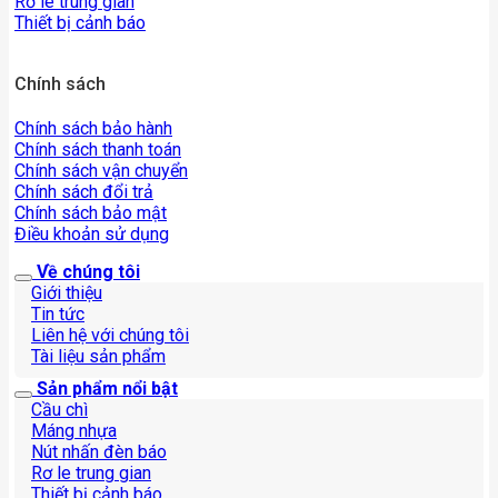
Rơ le trung gian
Thiết bị cảnh báo
Chính sách
Chính sách bảo hành
Chính sách thanh toán
Chính sách vận chuyển
Chính sách đổi trả
Chính sách bảo mật
Điều khoản sử dụng
Về chúng tôi
Giới thiệu
Tin tức
Liên hệ với chúng tôi
Tài liệu sản phẩm
Sản phẩm nổi bật
Cầu chì
Máng nhựa
Nút nhấn đèn báo
Rơ le trung gian
Thiết bị cảnh báo