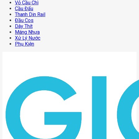
Vỏ Cầu Chì
Cầu Đấu
Thanh Din Rail
Đầu Cos
Dây Thít
Máng Nhựa
Xử Lý Nước
Phụ Kiện