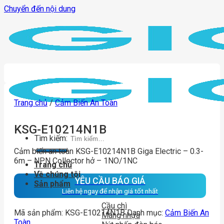
Chuyển đến nội dung
Trang chủ
/
Cảm Biến An Toàn
KSG-E10214N1B
Tìm kiếm:
Cảm biến an toàn KSG-E10214N1B Giga Electric – 0.3-
6m – NPN Collector hở – 1NO/1NC
Trang chủ
Về chúng tôi
YÊU CẦU BÁO GIÁ
Sản phẩm
Liên hệ ngay để nhận giá tốt nhất
Cầu chì
Mã sản phẩm:
KSG-E10214N1B
Danh mục:
Cảm Biến An
Máng nhựa
Toàn