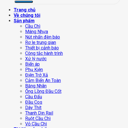
Trang chủ
Về chúng tôi
Sản phẩm
Cầu Chì
Máng Nhựa
Nút nhấn đèn báo
Rơ le trung gian
Thiết bị cảnh báo
Công tắc hành trình
Xử lý nước
Biến áp
Phụ Kiện
Điện Trở Xả
Cảm Biến An Toàn
Băng Nhãn
Ống Lồng Đầu Cốt
Cầu Đấu
Đầu Cos
Dây Thít
Thanh Din Rail
Ruột Cầu Chì
Vỏ Cầu Chì