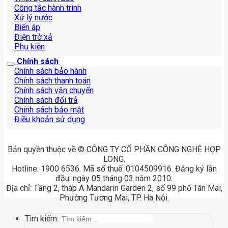
Công tắc hành trình
Xử lý nước
Biến áp
Điện trở xả
Phụ kiện
Chính sách
Chính sách bảo hành
Chính sách thanh toán
Chính sách vận chuyển
Chính sách đổi trả
Chính sách bảo mật
Điều khoản sử dụng
Bản quyền thuộc về © CÔNG TY CỔ PHẦN CÔNG NGHỆ HỢP
LONG.
Hotline: 1900 6536. Mã số thuế: 0104509916. Đăng ký lần
đầu: ngày 05 tháng 03 năm 2010.
Địa chỉ: Tầng 2, tháp A Mandarin Garden 2, số 99 phố Tân Mai,
Phường Tương Mai, TP. Hà Nội.
Tìm kiếm: