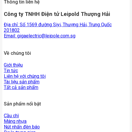
Thông tin liên hệ
Công ty TNHH Điện tử Leipold Thượng Hải
Địa chỉ: Số 1569 đường Siyi, Thượng Hải, Trung Quốc
201802
Email:
gigaelectric@leipole.com.sg
Về chúng tôi
Giới thiệu
Tin tức
Liên hệ với chúng tôi
Tài liệu sản phẩm
Tất cả sản phẩm
Sản phẩm nổi bật
Cầu chì
Máng nhựa
Nút nhấn đèn báo