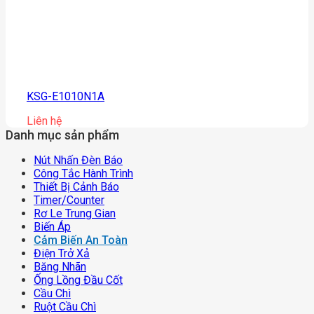
KSG-E1010N1A
Liên hệ
Danh mục sản phẩm
Nút Nhấn Đèn Báo
Công Tắc Hành Trình
Thiết Bị Cảnh Báo
Timer/counter
Rơ Le Trung Gian
Biến Áp
Cảm Biến An Toàn
Điện Trở Xả
Băng Nhãn
Ống Lồng Đầu Cốt
Cầu Chì
Ruột Cầu Chì