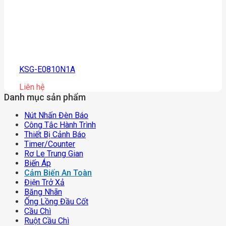
KSG-E0810N1A
Liên hệ
Danh mục sản phẩm
Nút Nhấn Đèn Báo
Công Tắc Hành Trình
Thiết Bị Cảnh Báo
Timer/counter
Rơ Le Trung Gian
Biến Áp
Cảm Biến An Toàn
Điện Trở Xả
Băng Nhãn
Ống Lồng Đầu Cốt
Cầu Chì
Ruột Cầu Chì