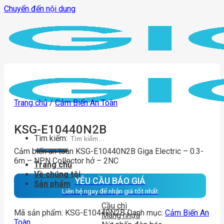
Chuyển đến nội dung
Trang chủ
/
Cảm Biến An Toàn
KSG-E10440N2B
Tìm kiếm:
Cảm biến an toàn KSG-E10440N2B Giga Electric – 0.3-
6m – NPN Collector hở – 2NC
Trang chủ
Về chúng tôi
YÊU CẦU BÁO GIÁ
Sản phẩm
Liên hệ ngay để nhận giá tốt nhất
Cầu chì
Mã sản phẩm:
KSG-E10440N2B
Danh mục:
Cảm Biến An
Máng nhựa
Toàn