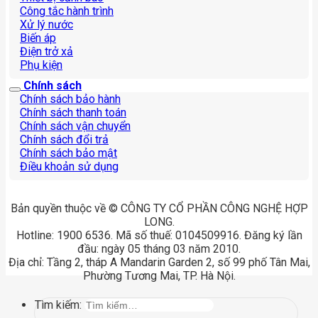
Công tắc hành trình
Xử lý nước
Biến áp
Điện trở xả
Phụ kiện
Chính sách
Chính sách bảo hành
Chính sách thanh toán
Chính sách vận chuyển
Chính sách đổi trả
Chính sách bảo mật
Điều khoản sử dụng
Bản quyền thuộc về © CÔNG TY CỔ PHẦN CÔNG NGHỆ HỢP
LONG.
Hotline: 1900 6536. Mã số thuế: 0104509916. Đăng ký lần
đầu: ngày 05 tháng 03 năm 2010.
Địa chỉ: Tầng 2, tháp A Mandarin Garden 2, số 99 phố Tân Mai,
Phường Tương Mai, TP. Hà Nội.
Tìm kiếm: