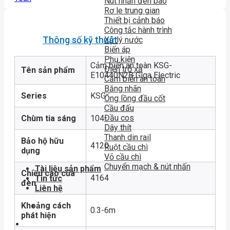
Nút nhấn đèn báo
Rơ le trung gian
Thiết bị cảnh báo
Công tắc hành trình
Thông số kỹ thuật
Xử lý nước
Biến áp
Phụ kiện
Cảm biến an toàn KSG-
Điện trở xả
Tên sản phẩm
E10440N2B Giga Electric
Cảm biến an toàn
Băng nhãn
Series
KSG
Ống lồng đầu cốt
Cầu đấu
Đầu cos
Chùm tia sáng
104
Dây thít
Thanh din rail
Bảo hộ hữu
4120
Ruột cầu chì
dụng
Vỏ cầu chì
Chuyển mạch & nút nhấn
Tài liệu sản phẩm
Chiều cao của
4164
Tin tức
đèn
Liên hệ
Khoảng cách
0.3-6m
phát hiện