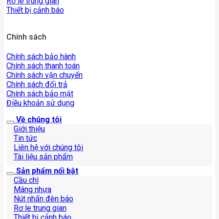
Rơ le trung gian
Thiết bị cảnh báo
Chính sách
Chính sách bảo hành
Chính sách thanh toán
Chính sách vận chuyển
Chính sách đổi trả
Chính sách bảo mật
Điều khoản sử dụng
Về chúng tôi
Giới thiệu
Tin tức
Liên hệ với chúng tôi
Tài liệu sản phẩm
Sản phẩm nổi bật
Cầu chì
Máng nhựa
Nút nhấn đèn báo
Rơ le trung gian
Thiết bị cảnh báo