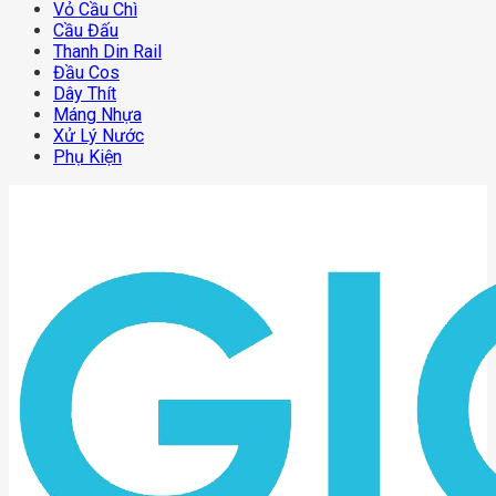
Vỏ Cầu Chì
Cầu Đấu
Thanh Din Rail
Đầu Cos
Dây Thít
Máng Nhựa
Xử Lý Nước
Phụ Kiện