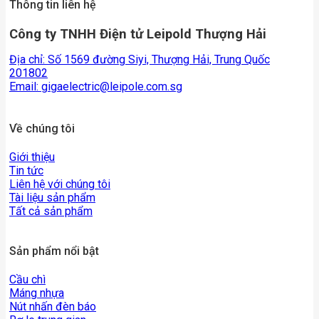
Thông tin liên hệ
Công ty TNHH Điện tử Leipold Thượng Hải
Địa chỉ: Số 1569 đường Siyi, Thượng Hải, Trung Quốc
201802
Email:
gigaelectric@leipole.com.sg
Về chúng tôi
Giới thiệu
Tin tức
Liên hệ với chúng tôi
Tài liệu sản phẩm
Tất cả sản phẩm
Sản phẩm nổi bật
Cầu chì
Máng nhựa
Nút nhấn đèn báo