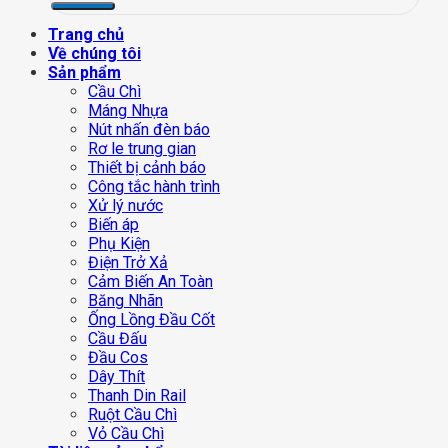
Trang chủ
Về chúng tôi
Sản phẩm
Cầu Chì
Máng Nhựa
Nút nhấn đèn báo
Rơ le trung gian
Thiết bị cảnh báo
Công tắc hành trình
Xử lý nước
Biến áp
Phụ Kiện
Điện Trở Xả
Cảm Biến An Toàn
Băng Nhãn
Ống Lồng Đầu Cốt
Cầu Đấu
Đầu Cos
Dây Thít
Thanh Din Rail
Ruột Cầu Chì
Vỏ Cầu Chì