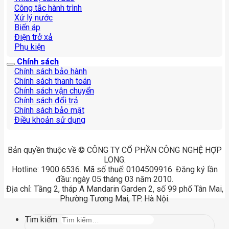
Công tắc hành trình
Xử lý nước
Biến áp
Điện trở xả
Phụ kiện
Chính sách
Chính sách bảo hành
Chính sách thanh toán
Chính sách vận chuyển
Chính sách đổi trả
Chính sách bảo mật
Điều khoản sử dụng
Bản quyền thuộc về © CÔNG TY CỔ PHẦN CÔNG NGHỆ HỢP
LONG.
Hotline: 1900 6536. Mã số thuế: 0104509916. Đăng ký lần
đầu: ngày 05 tháng 03 năm 2010.
Địa chỉ: Tầng 2, tháp A Mandarin Garden 2, số 99 phố Tân Mai,
Phường Tương Mai, TP. Hà Nội.
Tìm kiếm: