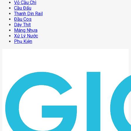
Vỏ Cầu Chì
Cầu Đấu
Thanh Din Rail
Đầu Cos
Dây Thít
Máng Nhựa
Xử Lý Nước
Phụ Kiện