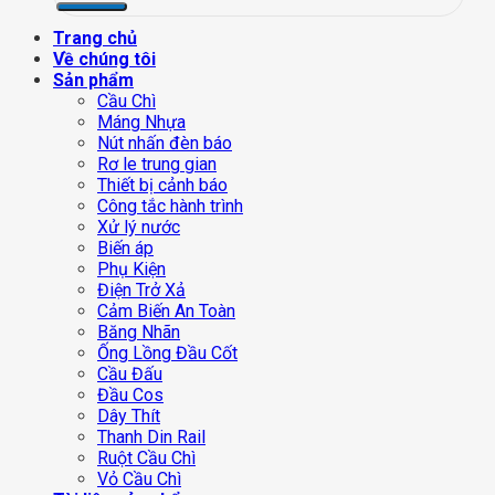
Trang chủ
Về chúng tôi
Sản phẩm
Cầu Chì
Máng Nhựa
Nút nhấn đèn báo
Rơ le trung gian
Thiết bị cảnh báo
Công tắc hành trình
Xử lý nước
Biến áp
Phụ Kiện
Điện Trở Xả
Cảm Biến An Toàn
Băng Nhãn
Ống Lồng Đầu Cốt
Cầu Đấu
Đầu Cos
Dây Thít
Thanh Din Rail
Ruột Cầu Chì
Vỏ Cầu Chì