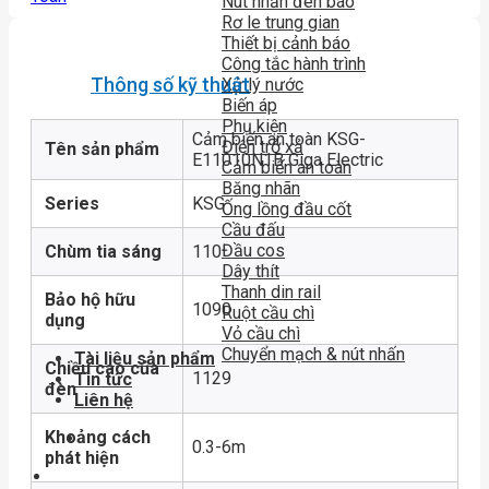
Nút nhấn đèn báo
Rơ le trung gian
Thiết bị cảnh báo
Công tắc hành trình
Thông số kỹ thuật
Xử lý nước
Biến áp
Phụ kiện
Cảm biến an toàn KSG-
Điện trở xả
Tên sản phẩm
E11010N1B Giga Electric
Cảm biến an toàn
Băng nhãn
Series
KSG
Ống lồng đầu cốt
Cầu đấu
Đầu cos
Chùm tia sáng
110
Dây thít
Thanh din rail
Bảo hộ hữu
1090
Ruột cầu chì
dụng
Vỏ cầu chì
Chuyển mạch & nút nhấn
Tài liệu sản phẩm
Chiều cao của
1129
Tin tức
đèn
Liên hệ
Khoảng cách
0.3-6m
phát hiện