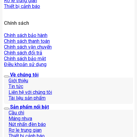
Rơ le trung gian
Thiết bị cảnh báo
Chính sách
Chính sách bảo hành
Chính sách thanh toán
Chính sách vận chuyển
Chính sách đổi trả
Chính sách bảo mật
Điều khoản sử dụng
Về chúng tôi
Giới thiệu
Tin tức
Liên hệ với chúng tôi
Tài liệu sản phẩm
Sản phẩm nổi bật
Cầu chì
Máng nhựa
Nút nhấn đèn báo
Rơ le trung gian
Thiết bị cảnh báo