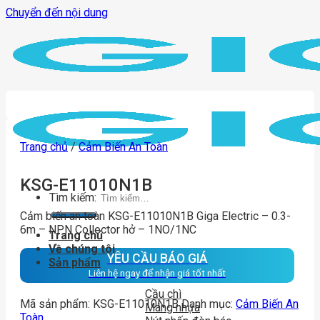
Chuyển đến nội dung
Trang chủ
/
Cảm Biến An Toàn
KSG-E11010N1B
Tìm kiếm:
Cảm biến an toàn KSG-E11010N1B Giga Electric – 0.3-
6m – NPN Collector hở – 1NO/1NC
Trang chủ
Về chúng tôi
YÊU CẦU BÁO GIÁ
Sản phẩm
Liên hệ ngay để nhận giá tốt nhất
Cầu chì
Mã sản phẩm:
KSG-E11010N1B
Danh mục:
Cảm Biến An
Máng nhựa
Toàn