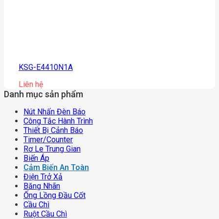
KSG-E4410N1A
Liên hệ
Danh mục sản phẩm
Nút Nhấn Đèn Báo
Công Tắc Hành Trình
Thiết Bị Cảnh Báo
Timer/counter
Rơ Le Trung Gian
Biến Áp
Cảm Biến An Toàn
Điện Trở Xả
Băng Nhãn
Ống Lồng Đầu Cốt
Cầu Chì
Ruột Cầu Chì