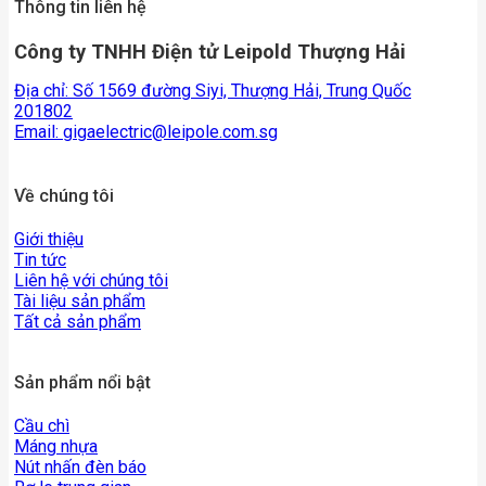
Thông tin liên hệ
Công ty TNHH Điện tử Leipold Thượng Hải
Địa chỉ: Số 1569 đường Siyi, Thượng Hải, Trung Quốc
201802
Email:
gigaelectric@leipole.com.sg
Về chúng tôi
Giới thiệu
Tin tức
Liên hệ với chúng tôi
Tài liệu sản phẩm
Tất cả sản phẩm
Sản phẩm nổi bật
Cầu chì
Máng nhựa
Nút nhấn đèn báo