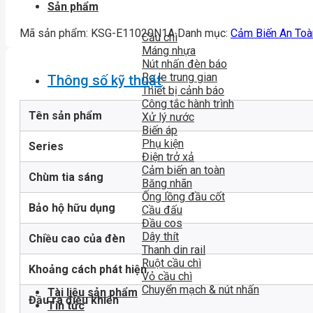
Sản phẩm
Mã sản phẩm:
KSG-E11020N1A
Danh mục:
Cảm Biến An Toà
Cầu chì
Máng nhựa
Nút nhấn đèn báo
Rơ le trung gian
Thông số kỹ thuật
Thiết bị cảnh báo
Công tắc hành trình
Tên sản phẩm
Xử lý nước
Biến áp
Phụ kiện
Series
Điện trở xả
Cảm biến an toàn
Chùm tia sáng
Băng nhãn
Ống lồng đầu cốt
Bảo hộ hữu dụng
Cầu đấu
Đầu cos
Dây thít
Chiều cao của đèn
Thanh din rail
Ruột cầu chì
Khoảng cách phát hiện
Vỏ cầu chì
Chuyển mạch & nút nhấn
Tài liệu sản phẩm
Đầu ra điều khiển
Tin tức