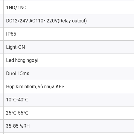
1NO/1NC
DC12/24V AC110~220V(Relay output)
IP65
Light-ON
Led hồng ngoại
Dưới 15ms
Hợp kim nhôm, vỏ nhựa ABS
10℃-40℃
25℃-55℃
35-85 %RH