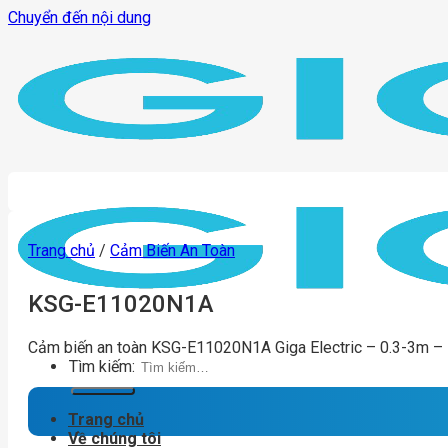
Chuyển đến nội dung
Trang chủ
/
Cảm Biến An Toàn
KSG-E11020N1A
Cảm biến an toàn KSG-E11020N1A Giga Electric – 0.3-3m –
Tìm kiếm:
Trang chủ
Về chúng tôi