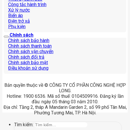
Công tắc hành trình
Xử lý nước
Biến áp
Điện trở xả
Phụ kiện
Chính sách
Chính sách bảo hành
Chính sách thanh toán
Chính sách vận chuyển
Chính sách đổi trả
Chính sách bảo mật
Điều khoản sử dụng
Bản quyền thuộc về © CÔNG TY CỔ PHẦN CÔNG NGHỆ HỢP
LONG.
Hotline: 1900 6536. Mã số thuế: 0104509916. Đăng ký lần
đầu: ngày 05 tháng 03 năm 2010.
Địa chỉ: Tầng 2, tháp A Mandarin Garden 2, số 99 phố Tân Mai,
Phường Tương Mai, TP. Hà Nội.
Tìm kiếm: