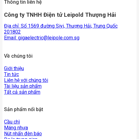
Thông tin liên hệ
Công ty TNHH Điện tử Leipold Thượng Hải
Địa chỉ: Số 1569 đường Siyi, Thượng Hải, Trung Quốc
201802
Email:
gigaelectric@leipole.com.sg
Về chúng tôi
Giới thiệu
Tin tức
Liên hệ với chúng tôi
Tài liệu sản phẩm
Tất cả sản phẩm
Sản phẩm nổi bật
Cầu chì
Máng nhựa
Nút nhấn đèn báo