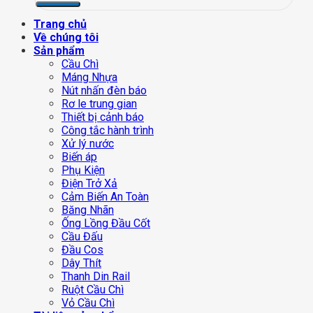
Trang chủ
Về chúng tôi
Sản phẩm
Cầu Chì
Máng Nhựa
Nút nhấn đèn báo
Rơ le trung gian
Thiết bị cảnh báo
Công tắc hành trình
Xử lý nước
Biến áp
Phụ Kiện
Điện Trở Xả
Cảm Biến An Toàn
Băng Nhãn
Ống Lồng Đầu Cốt
Cầu Đấu
Đầu Cos
Dây Thít
Thanh Din Rail
Ruột Cầu Chì
Vỏ Cầu Chì