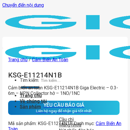
Chuyển đến nội dung
Trang chủ
/
Cảm Biến An Toàn
KSG-E11214N1B
Tìm kiếm:
Cảm biến an toàn KSG-E11214N1B Giga Electric – 0.3-
6m – NPN Collector hở – 1NO/1NC
Trang chủ
Về chúng tôi
YÊU CẦU BÁO GIÁ
Sản phẩm
Liên hệ ngay để nhận giá tốt nhất
Cầu chì
Mã sản phẩm:
KSG-E11214N1B
Danh mục:
Cảm Biến An
Máng nhựa
Toàn