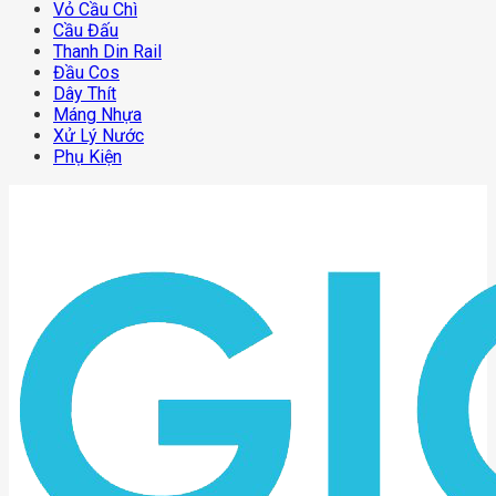
Vỏ Cầu Chì
Cầu Đấu
Thanh Din Rail
Đầu Cos
Dây Thít
Máng Nhựa
Xử Lý Nước
Phụ Kiện