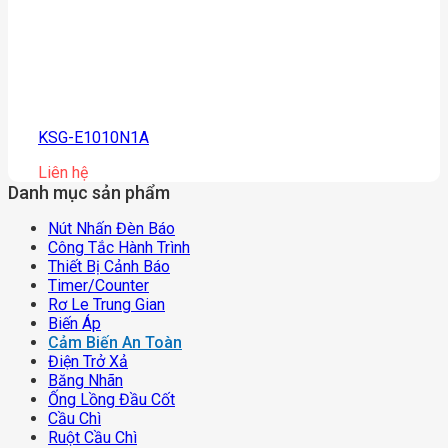
KSG-E1010N1A
Liên hệ
Danh mục sản phẩm
Nút Nhấn Đèn Báo
Công Tắc Hành Trình
Thiết Bị Cảnh Báo
Timer/counter
Rơ Le Trung Gian
Biến Áp
Cảm Biến An Toàn
Điện Trở Xả
Băng Nhãn
Ống Lồng Đầu Cốt
Cầu Chì
Ruột Cầu Chì