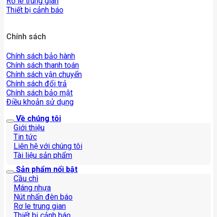
Rơ le trung gian
Thiết bị cảnh báo
Chính sách
Chính sách bảo hành
Chính sách thanh toán
Chính sách vận chuyển
Chính sách đổi trả
Chính sách bảo mật
Điều khoản sử dụng
Về chúng tôi
Giới thiệu
Tin tức
Liên hệ với chúng tôi
Tài liệu sản phẩm
Sản phẩm nổi bật
Cầu chì
Máng nhựa
Nút nhấn đèn báo
Rơ le trung gian
Thiết bị cảnh báo