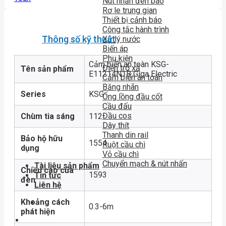
Nút nhấn đèn báo
Rơ le trung gian
Thiết bị cảnh báo
Công tắc hành trình
Thông số kỹ thuật
Xử lý nước
Biến áp
Phụ kiện
Cảm biến an toàn KSG-
Điện trở xả
Tên sản phẩm
E11214N1B Giga Electric
Cảm biến an toàn
Băng nhãn
Series
KSG
Ống lồng đầu cốt
Cầu đấu
Đầu cos
Chùm tia sáng
112
Dây thít
Thanh din rail
Bảo hộ hữu
1554
Ruột cầu chì
dụng
Vỏ cầu chì
Chuyển mạch & nút nhấn
Tài liệu sản phẩm
Chiều cao của
1593
Tin tức
đèn
Liên hệ
Khoảng cách
0.3-6m
phát hiện