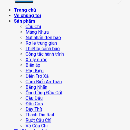
Trang chủ
Về chúng tôi
Sản phẩm
Cầu Chì
Máng Nhựa
Nút nhấn đèn báo
Rơ le trung gian
Thiết bị cảnh báo
Công tắc hành trình
Xử lý nước
Biến áp
Phụ Kiện
Điện Trở Xả
Cảm Biến An Toàn
Băng Nhãn
Ống Lồng Đầu Cốt
Cầu Đấu
Đầu Cos
Dây Thít
Thanh Din Rail
Ruột Cầu Chì
Vỏ Cầu Chì