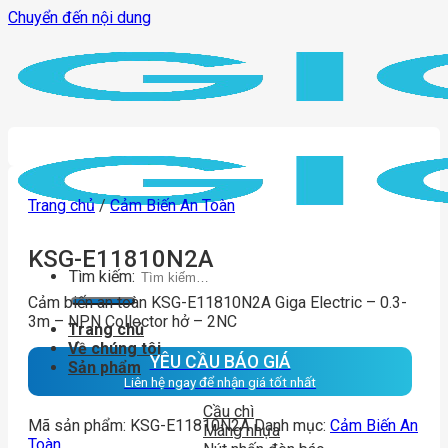
Chuyển đến nội dung
Trang chủ
/
Cảm Biến An Toàn
KSG-E11810N2A
Tìm kiếm:
Cảm biến an toàn KSG-E11810N2A Giga Electric – 0.3-
3m – NPN Collector hở – 2NC
Trang chủ
Về chúng tôi
YÊU CẦU BÁO GIÁ
Sản phẩm
Liên hệ ngay để nhận giá tốt nhất
Cầu chì
Mã sản phẩm:
KSG-E11810N2A
Danh mục:
Cảm Biến An
Máng nhựa
Toàn