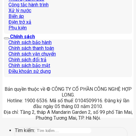
Công tắc hành trình
Xử lý nước
Biến áp
Điện trở xả
Phụ kiện
Chính sách
Chính sách bảo hành
Chính sách thanh toán
Chính sách vận chuyển
Chính sách đổi trả
Chính sách bảo mật
Điều khoản sử dụng
Bản quyền thuộc về © CÔNG TY CỔ PHẦN CÔNG NGHỆ HỢP
LONG.
Hotline: 1900 6536. Mã số thuế: 0104509916. Đăng ký lần
đầu: ngày 05 tháng 03 năm 2010.
Địa chỉ: Tầng 2, tháp A Mandarin Garden 2, số 99 phố Tân Mai,
Phường Tương Mai, TP. Hà Nội.
Tìm kiếm: