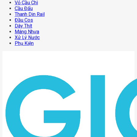
Vỏ Cầu Chì
Cầu Đấu
Thanh Din Rail
Đầu Cos
Dây Thít
Máng Nhựa
Xử Lý Nước
Phụ Kiện