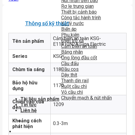
Nút nhấn đèn báo
Rơ le trung gian
Thiết bị cảnh báo
Công tắc hành trình
Thông số kỹ thuật
Xử lý nước
Biến áp
Phụ kiện
Cảm biến an toàn KSG-
Điện trở xả
Tên sản phẩm
E11810N2A Giga Electric
Cảm biến an toàn
Băng nhãn
Series
KSG
Ống lồng đầu cốt
Cầu đấu
Đầu cos
Chùm tia sáng
118
Dây thít
Thanh din rail
Bảo hộ hữu
1170
Ruột cầu chì
dụng
Vỏ cầu chì
Chuyển mạch & nút nhấn
Tài liệu sản phẩm
Chiều cao của
1209
Tin tức
đèn
Liên hệ
Khoảng cách
0.3-3m
phát hiện