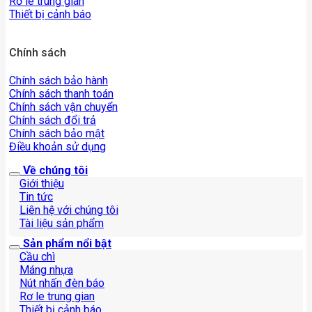
Rơ le trung gian
Thiết bị cảnh báo
Chính sách
Chính sách bảo hành
Chính sách thanh toán
Chính sách vận chuyển
Chính sách đổi trả
Chính sách bảo mật
Điều khoản sử dụng
Về chúng tôi
Giới thiệu
Tin tức
Liên hệ với chúng tôi
Tài liệu sản phẩm
Sản phẩm nổi bật
Cầu chì
Máng nhựa
Nút nhấn đèn báo
Rơ le trung gian
Thiết bị cảnh báo