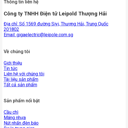
Thông tin liên hệ
Công ty TNHH Điện tử Leipold Thượng Hải
Địa chỉ: Số 1569 đường Siyi, Thượng Hải, Trung Quốc
201802
Email:
gigaelectric@leipole.com.sg
Về chúng tôi
Giới thiệu
Tin tức
Liên hệ với chúng tôi
Tài liệu sản phẩm
Tất cả sản phẩm
Sản phẩm nổi bật
Cầu chì
Máng nhựa
Nút nhấn đèn báo