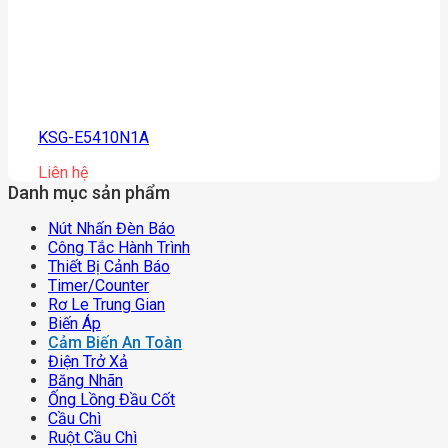
KSG-E5410N1A
Liên hệ
Danh mục sản phẩm
Nút Nhấn Đèn Báo
Công Tắc Hành Trình
Thiết Bị Cảnh Báo
Timer/counter
Rơ Le Trung Gian
Biến Áp
Cảm Biến An Toàn
Điện Trở Xả
Băng Nhãn
Ống Lồng Đầu Cốt
Cầu Chì
Ruột Cầu Chì