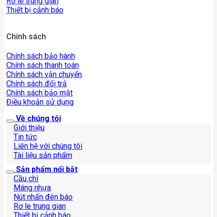
Rơ le trung gian
Thiết bị cảnh báo
Chính sách
Chính sách bảo hành
Chính sách thanh toán
Chính sách vận chuyển
Chính sách đổi trả
Chính sách bảo mật
Điều khoản sử dụng
Về chúng tôi
Giới thiệu
Tin tức
Liên hệ với chúng tôi
Tài liệu sản phẩm
Sản phẩm nổi bật
Cầu chì
Máng nhựa
Nút nhấn đèn báo
Rơ le trung gian
Thiết bị cảnh báo