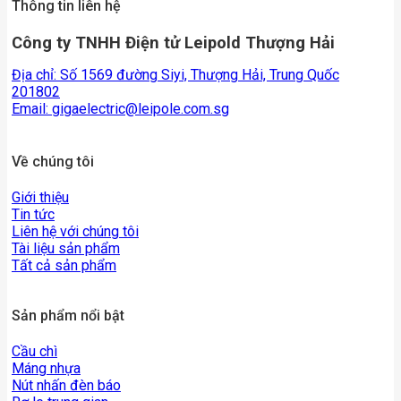
Thông tin liên hệ
Công ty TNHH Điện tử Leipold Thượng Hải
Địa chỉ: Số 1569 đường Siyi, Thượng Hải, Trung Quốc
201802
Email:
gigaelectric@leipole.com.sg
Về chúng tôi
Giới thiệu
Tin tức
Liên hệ với chúng tôi
Tài liệu sản phẩm
Tất cả sản phẩm
Sản phẩm nổi bật
Cầu chì
Máng nhựa
Nút nhấn đèn báo