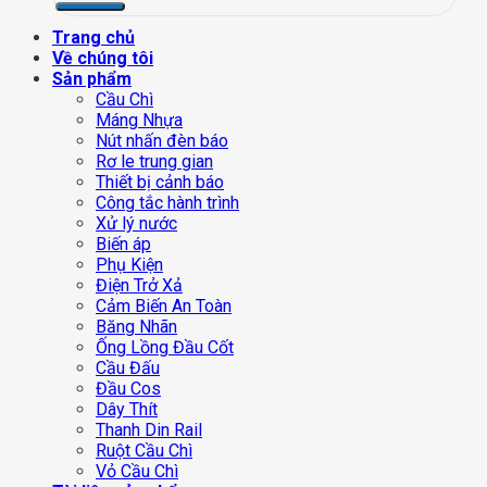
Trang chủ
Về chúng tôi
Sản phẩm
Cầu Chì
Máng Nhựa
Nút nhấn đèn báo
Rơ le trung gian
Thiết bị cảnh báo
Công tắc hành trình
Xử lý nước
Biến áp
Phụ Kiện
Điện Trở Xả
Cảm Biến An Toàn
Băng Nhãn
Ống Lồng Đầu Cốt
Cầu Đấu
Đầu Cos
Dây Thít
Thanh Din Rail
Ruột Cầu Chì
Vỏ Cầu Chì