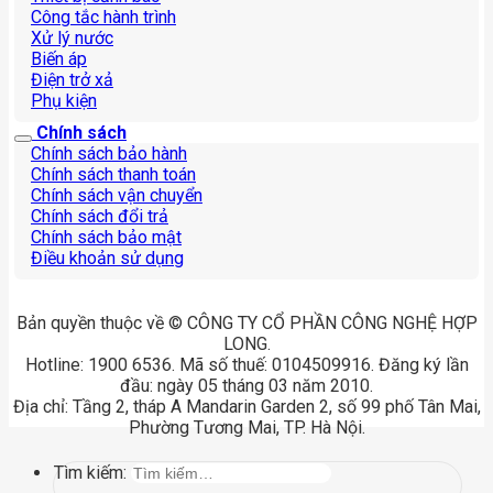
Công tắc hành trình
Xử lý nước
Biến áp
Điện trở xả
Phụ kiện
Chính sách
Chính sách bảo hành
Chính sách thanh toán
Chính sách vận chuyển
Chính sách đổi trả
Chính sách bảo mật
Điều khoản sử dụng
Bản quyền thuộc về © CÔNG TY CỔ PHẦN CÔNG NGHỆ HỢP
LONG.
Hotline: 1900 6536. Mã số thuế: 0104509916. Đăng ký lần
đầu: ngày 05 tháng 03 năm 2010.
Địa chỉ: Tầng 2, tháp A Mandarin Garden 2, số 99 phố Tân Mai,
Phường Tương Mai, TP. Hà Nội.
Tìm kiếm: