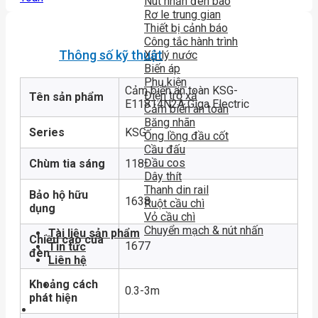
Nút nhấn đèn báo
Rơ le trung gian
Thiết bị cảnh báo
Công tắc hành trình
Thông số kỹ thuật
Xử lý nước
Biến áp
Phụ kiện
Cảm biến an toàn KSG-
Điện trở xả
Tên sản phẩm
E11814N2A Giga Electric
Cảm biến an toàn
Băng nhãn
Series
KSG
Ống lồng đầu cốt
Cầu đấu
Đầu cos
Chùm tia sáng
118
Dây thít
Thanh din rail
Bảo hộ hữu
1638
Ruột cầu chì
dụng
Vỏ cầu chì
Chuyển mạch & nút nhấn
Tài liệu sản phẩm
Chiều cao của
1677
Tin tức
đèn
Liên hệ
Khoảng cách
0.3-3m
phát hiện