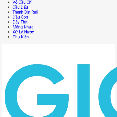
Vỏ Cầu Chì
Cầu Đấu
Thanh Din Rail
Đầu Cos
Dây Thít
Máng Nhựa
Xử Lý Nước
Phụ Kiện