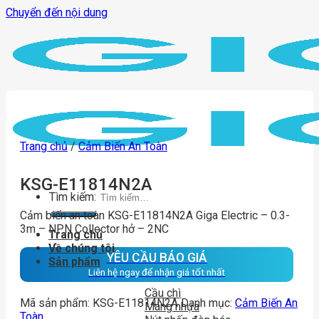
Chuyển đến nội dung
Trang chủ
/
Cảm Biến An Toàn
KSG-E11814N2A
Tìm kiếm:
Cảm biến an toàn KSG-E11814N2A Giga Electric – 0.3-
3m – NPN Collector hở – 2NC
Trang chủ
Về chúng tôi
YÊU CẦU BÁO GIÁ
Sản phẩm
Liên hệ ngay để nhận giá tốt nhất
Cầu chì
Mã sản phẩm:
KSG-E11814N2A
Danh mục:
Cảm Biến An
Máng nhựa
Toàn