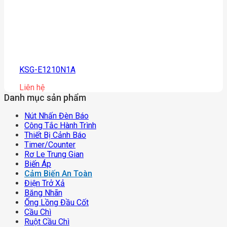
KSG-E1210N1A
Liên hệ
Danh mục sản phẩm
Nút Nhấn Đèn Báo
Công Tắc Hành Trình
Thiết Bị Cảnh Báo
Timer/counter
Rơ Le Trung Gian
Biến Áp
Cảm Biến An Toàn
Điện Trở Xả
Băng Nhãn
Ống Lồng Đầu Cốt
Cầu Chì
Ruột Cầu Chì