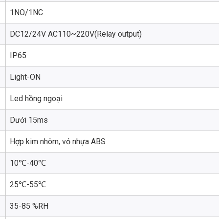
1NO/1NC
DC12/24V AC110~220V(Relay output)
IP65
Light-ON
Led hồng ngoại
Dưới 15ms
Hợp kim nhôm, vỏ nhựa ABS
10℃-40℃
25℃-55℃
35-85 %RH