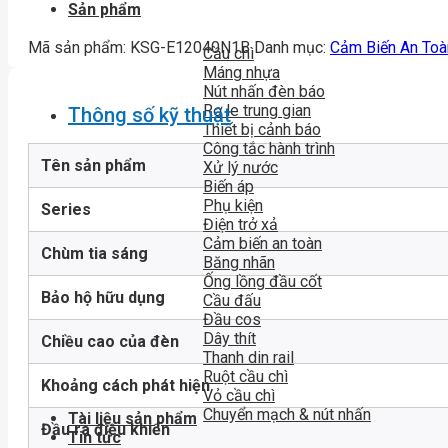
Sản phẩm
Mã sản phẩm:
KSG-E12040N1B
Danh mục:
Cảm Biến An Toà
Cầu chì
Máng nhựa
Nút nhấn đèn báo
Rơ le trung gian
Thông số kỹ thuật
Thiết bị cảnh báo
Công tắc hành trình
Tên sản phẩm
Xử lý nước
Biến áp
Phụ kiện
Series
Điện trở xả
Cảm biến an toàn
Chùm tia sáng
Băng nhãn
Ống lồng đầu cốt
Bảo hộ hữu dụng
Cầu đấu
Đầu cos
Dây thít
Chiều cao của đèn
Thanh din rail
Ruột cầu chì
Khoảng cách phát hiện
Vỏ cầu chì
Chuyển mạch & nút nhấn
Tài liệu sản phẩm
Đầu ra điều khiển
Tin tức