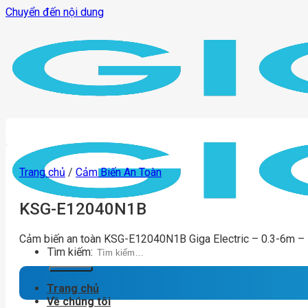
Chuyển đến nội dung
Trang chủ
/
Cảm Biến An Toàn
KSG-E12040N1B
Cảm biến an toàn KSG-E12040N1B Giga Electric – 0.3-6m –
Tìm kiếm:
Trang chủ
Về chúng tôi