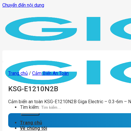
Chuyển đến nội dung
Trang chủ
/
Cảm Biến An Toàn
KSG-E1210N2B
Cảm biến an toàn KSG-E1210N2B Giga Electric – 0.3-6m – 
Tìm kiếm:
Trang chủ
Về chúng tôi