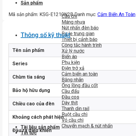
Sản phẩm
Mã sản phẩm:
KSG-E1210N2B
Danh mục:
Cảm Biến An Toàn
Cầu chì
Máng nhựa
Nút nhấn đèn báo
Rơ le trung gian
Thông số kỹ thuật
Thiết bị cảnh báo
Công tắc hành trình
Tên sản phẩm
Xử lý nước
Biến áp
Phụ kiện
Series
Điện trở xả
Cảm biến an toàn
Chùm tia sáng
Băng nhãn
Ống lồng đầu cốt
Bảo hộ hữu dụng
Cầu đấu
Đầu cos
Dây thít
Chiều cao của đèn
Thanh din rail
Ruột cầu chì
Khoảng cách phát hiện
Vỏ cầu chì
Chuyển mạch & nút nhấn
Tài liệu sản phẩm
Đầu ra điều khiển
Tin tức