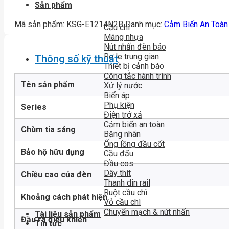
Sản phẩm
Mã sản phẩm:
KSG-E1214N2B
Danh mục:
Cảm Biến An Toàn
Cầu chì
Máng nhựa
Nút nhấn đèn báo
Rơ le trung gian
Thông số kỹ thuật
Thiết bị cảnh báo
Công tắc hành trình
Tên sản phẩm
Xử lý nước
Biến áp
Phụ kiện
Series
Điện trở xả
Cảm biến an toàn
Chùm tia sáng
Băng nhãn
Ống lồng đầu cốt
Bảo hộ hữu dụng
Cầu đấu
Đầu cos
Dây thít
Chiều cao của đèn
Thanh din rail
Ruột cầu chì
Khoảng cách phát hiện
Vỏ cầu chì
Chuyển mạch & nút nhấn
Tài liệu sản phẩm
Đầu ra điều khiển
Tin tức