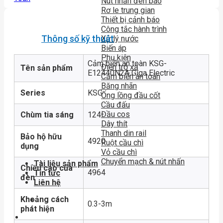
Nút nhấn đèn báo
Rơ le trung gian
Thiết bị cảnh báo
Công tắc hành trình
Thông số kỹ thuật
Xử lý nước
Biến áp
Phụ kiện
Cảm biến an toàn KSG-
Điện trở xả
Tên sản phẩm
E12440N2A Giga Electric
Cảm biến an toàn
Băng nhãn
Series
KSG
Ống lồng đầu cốt
Cầu đấu
Đầu cos
Chùm tia sáng
124
Dây thít
Thanh din rail
Bảo hộ hữu
4920
Ruột cầu chì
dụng
Vỏ cầu chì
Chuyển mạch & nút nhấn
Tài liệu sản phẩm
Chiều cao của
4964
Tin tức
đèn
Liên hệ
Khoảng cách
0.3-3m
phát hiện