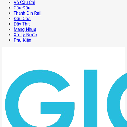
Vỏ Cầu Chì
Cầu Đấu
Thanh Din Rail
Đầu Cos
Dây Thít
Máng Nhựa
Xử Lý Nước
Phụ Kiện