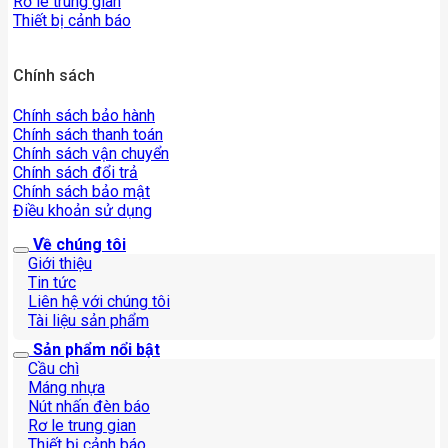
Rơ le trung gian
Thiết bị cảnh báo
Chính sách
Chính sách bảo hành
Chính sách thanh toán
Chính sách vận chuyển
Chính sách đổi trả
Chính sách bảo mật
Điều khoản sử dụng
Về chúng tôi
Giới thiệu
Tin tức
Liên hệ với chúng tôi
Tài liệu sản phẩm
Sản phẩm nổi bật
Cầu chì
Máng nhựa
Nút nhấn đèn báo
Rơ le trung gian
Thiết bị cảnh báo