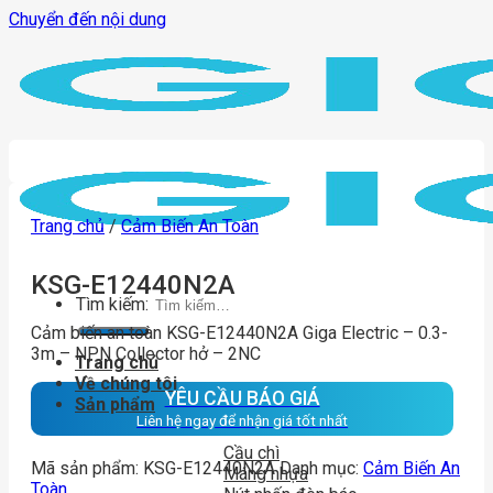
Chuyển đến nội dung
Trang chủ
/
Cảm Biến An Toàn
KSG-E12440N2A
Tìm kiếm:
Cảm biến an toàn KSG-E12440N2A Giga Electric – 0.3-
3m – NPN Collector hở – 2NC
Trang chủ
Về chúng tôi
YÊU CẦU BÁO GIÁ
Sản phẩm
Liên hệ ngay để nhận giá tốt nhất
Cầu chì
Mã sản phẩm:
KSG-E12440N2A
Danh mục:
Cảm Biến An
Máng nhựa
Toàn