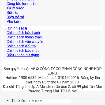
Công tắc hành trình
Xử lý nước
Biến áp
Điện trở xả
Phụ kiện
Chính sách
Chính sách bảo hành
Chính sách thanh toán
Chính sách vận chuyển
Chính sách đổi trả
Chính sách bảo mật
Điều khoản sử dụng
Bản quyền thuộc về © CÔNG TY CỔ PHẦN CÔNG NGHỆ HỢP
LONG.
Hotline: 1900 6536. Mã số thuế: 0104509916. Đăng ký lần
đầu: ngày 05 tháng 03 năm 2010.
Địa chỉ: Tầng 2, tháp A Mandarin Garden 2, số 99 phố Tân Mai,
Phường Tương Mai, TP. Hà Nội.
Tìm kiếm: