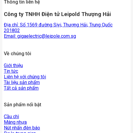
Thông tin liên hệ
Công ty TNHH Điện tử Leipold Thượng Hải
Địa chỉ: Số 1569 đường Siyi, Thượng Hải, Trung Quốc
201802
Email:
gigaelectric@leipole.com.sg
Về chúng tôi
Giới thiệu
Tin tức
Liên hệ với chúng tôi
Tài liệu sản phẩm
Tất cả sản phẩm
Sản phẩm nổi bật
Cầu chì
Máng nhựa
Nút nhấn đèn báo