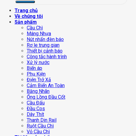
Trang chủ
Về chúng tôi
Sản phẩm
Cầu Chì
Máng Nhựa
Nút nhấn đèn báo
Rơ le trung gian
Thiết bị cảnh báo
Công tắc hành trình
Xử lý nước
Biến áp
Phụ Kiện
Điện Trở Xả
Cảm Biến An Toàn
Băng Nhãn
Ống Lồng Đầu Cốt
Cầu Đấu
Đầu Cos
Dây Thít
Thanh Din Rail
Ruột Cầu Chì
Vỏ Cầu Chì