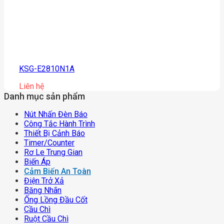
KSG-E2810N1A
Liên hệ
Danh mục sản phẩm
Nút Nhấn Đèn Báo
Công Tắc Hành Trình
Thiết Bị Cảnh Báo
Timer/counter
Rơ Le Trung Gian
Biến Áp
Cảm Biến An Toàn
Điện Trở Xả
Băng Nhãn
Ống Lồng Đầu Cốt
Cầu Chì
Ruột Cầu Chì