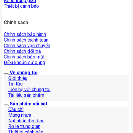
Rơ le trung gian
Thiết bị cảnh báo
Chính sách
Chính sách bảo hành
Chính sách thanh toán
Chính sách vận chuyển
Chính sách đổi trả
Chính sách bảo mật
Điều khoản sử dụng
Về chúng tôi
Giới thiệu
Tin tức
Liên hệ với chúng tôi
Tài liệu sản phẩm
Sản phẩm nổi bật
Cầu chì
Máng nhựa
Nút nhấn đèn báo
Rơ le trung gian
Thiết bị cảnh báo