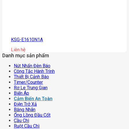
KSG-E1610N1A
Liên hệ
Danh mục sản phẩm
Nút Nhấn Đèn Báo
Công Tắc Hành Trình
Thiết Bị Cảnh Báo
Timer/counter
Rơ Le Trung Gian
Biến Áp
Cảm Biến An Toàn
Điện Trở Xả
Băng Nhãn
Ống Lồng Đầu Cốt
Cầu Chì
Ruột Cầu Chì