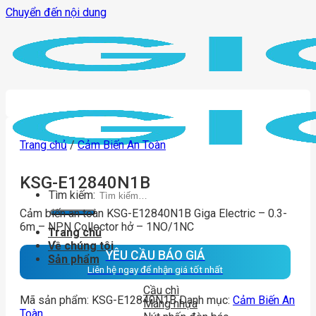
Chuyển đến nội dung
Trang chủ
/
Cảm Biến An Toàn
KSG-E12840N1B
Tìm kiếm:
Cảm biến an toàn KSG-E12840N1B Giga Electric – 0.3-
6m – NPN Collector hở – 1NO/1NC
Trang chủ
Về chúng tôi
YÊU CẦU BÁO GIÁ
Sản phẩm
Liên hệ ngay để nhận giá tốt nhất
Cầu chì
Mã sản phẩm:
KSG-E12840N1B
Danh mục:
Cảm Biến An
Máng nhựa
Toàn