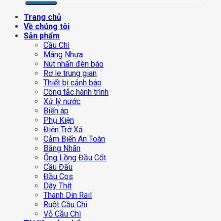
Trang chủ
Về chúng tôi
Sản phẩm
Cầu Chì
Máng Nhựa
Nút nhấn đèn báo
Rơ le trung gian
Thiết bị cảnh báo
Công tắc hành trình
Xử lý nước
Biến áp
Phụ Kiện
Điện Trở Xả
Cảm Biến An Toàn
Băng Nhãn
Ống Lồng Đầu Cốt
Cầu Đấu
Đầu Cos
Dây Thít
Thanh Din Rail
Ruột Cầu Chì
Vỏ Cầu Chì