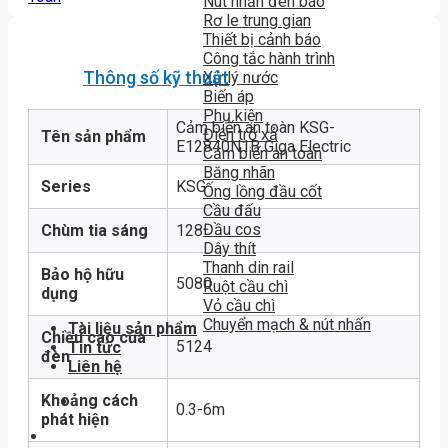
Nút nhấn đèn báo
Rơ le trung gian
Thiết bị cảnh báo
Công tắc hành trình
Thông số kỹ thuật
Xử lý nước
Biến áp
Phụ kiện
Cảm biến an toàn KSG-
Điện trở xả
Tên sản phẩm
E12840N1B Giga Electric
Cảm biến an toàn
Băng nhãn
Series
KSG
Ống lồng đầu cốt
Cầu đấu
Đầu cos
Chùm tia sáng
128
Dây thít
Thanh din rail
Bảo hộ hữu
5080
Ruột cầu chì
dụng
Vỏ cầu chì
Chuyển mạch & nút nhấn
Tài liệu sản phẩm
Chiều cao của
5124
Tin tức
đèn
Liên hệ
Khoảng cách
0.3-6m
phát hiện