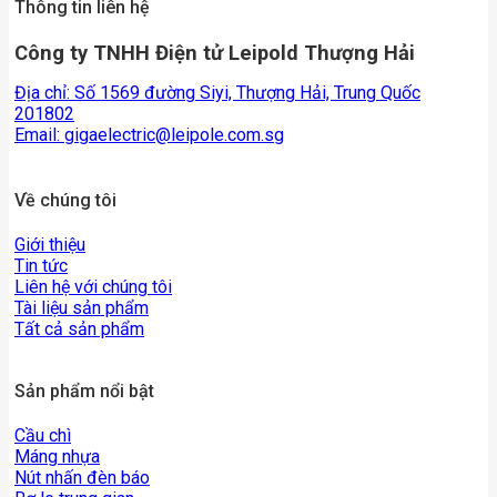
Thông tin liên hệ
Công ty TNHH Điện tử Leipold Thượng Hải
Địa chỉ: Số 1569 đường Siyi, Thượng Hải, Trung Quốc
201802
Email:
gigaelectric@leipole.com.sg
Về chúng tôi
Giới thiệu
Tin tức
Liên hệ với chúng tôi
Tài liệu sản phẩm
Tất cả sản phẩm
Sản phẩm nổi bật
Cầu chì
Máng nhựa
Nút nhấn đèn báo