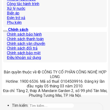
Công tắc hành trình
Xử lý nước
Biến áp
Điện trở xả
Phụ kiện
Chính sách
Chính sách bảo hành
Chính sách thanh toán
Chính sách vận chuyển
Chính sách đổi trả
Chính sách bảo mật
Điều khoản sử dụng
Bản quyền thuộc về © CÔNG TY CỔ PHẦN CÔNG NGHỆ HỢP
LONG.
Hotline: 1900 6536. Mã số thuế: 0104509916. Đăng ký lần
đầu: ngày 05 tháng 03 năm 2010.
Địa chỉ: Tầng 2, tháp A Mandarin Garden 2, số 99 phố Tân Mai,
Phường Tương Mai, TP. Hà Nội.
Tìm kiếm: