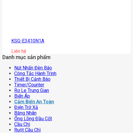
KSG-E3410N1A
Liên hệ
Danh mục sản phẩm
Nút Nhấn Đèn Báo
Công Tắc Hành Trình
Thiết Bị Cảnh Báo
Timer/counter
Rơ Le Trung Gian
Biến Áp
Cảm Biến An Toàn
Điện Trở Xả
Băng Nhãn
Ống Lồng Đầu Cốt
Cầu Chì
Ruột Cầu Chì