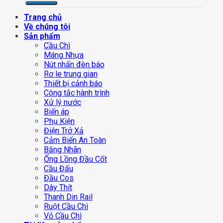
Trang chủ
Về chúng tôi
Sản phẩm
Cầu Chì
Máng Nhựa
Nút nhấn đèn báo
Rơ le trung gian
Thiết bị cảnh báo
Công tắc hành trình
Xử lý nước
Biến áp
Phụ Kiện
Điện Trở Xả
Cảm Biến An Toàn
Băng Nhãn
Ống Lồng Đầu Cốt
Cầu Đấu
Đầu Cos
Dây Thít
Thanh Din Rail
Ruột Cầu Chì
Vỏ Cầu Chì