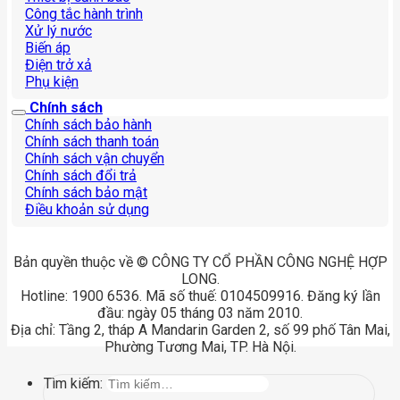
Công tắc hành trình
Xử lý nước
Biến áp
Điện trở xả
Phụ kiện
Chính sách
Chính sách bảo hành
Chính sách thanh toán
Chính sách vận chuyển
Chính sách đổi trả
Chính sách bảo mật
Điều khoản sử dụng
Bản quyền thuộc về © CÔNG TY CỔ PHẦN CÔNG NGHỆ HỢP
LONG.
Hotline: 1900 6536. Mã số thuế: 0104509916. Đăng ký lần
đầu: ngày 05 tháng 03 năm 2010.
Địa chỉ: Tầng 2, tháp A Mandarin Garden 2, số 99 phố Tân Mai,
Phường Tương Mai, TP. Hà Nội.
Tìm kiếm: