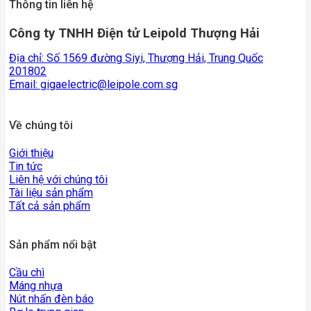
Thông tin liên hệ
Công ty TNHH Điện tử Leipold Thượng Hải
Địa chỉ: Số 1569 đường Siyi, Thượng Hải, Trung Quốc
201802
Email:
gigaelectric@leipole.com.sg
Về chúng tôi
Giới thiệu
Tin tức
Liên hệ với chúng tôi
Tài liệu sản phẩm
Tất cả sản phẩm
Sản phẩm nổi bật
Cầu chì
Máng nhựa
Nút nhấn đèn báo