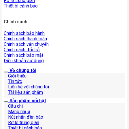
Rơ le trung gian
Thiết bị cảnh báo
Chính sách
Chính sách bảo hành
Chính sách thanh toán
Chính sách vận chuyển
Chính sách đổi trả
Chính sách bảo mật
Điều khoản sử dụng
Về chúng tôi
Giới thiệu
Tin tức
Liên hệ với chúng tôi
Tài liệu sản phẩm
Sản phẩm nổi bật
Cầu chì
Máng nhựa
Nút nhấn đèn báo
Rơ le trung gian
Thiết bị cảnh báo