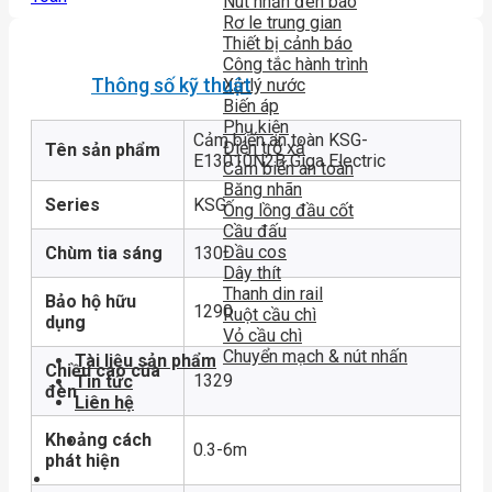
Nút nhấn đèn báo
Rơ le trung gian
Thiết bị cảnh báo
Công tắc hành trình
Thông số kỹ thuật
Xử lý nước
Biến áp
Phụ kiện
Cảm biến an toàn KSG-
Điện trở xả
Tên sản phẩm
E13010N2B Giga Electric
Cảm biến an toàn
Băng nhãn
Series
KSG
Ống lồng đầu cốt
Cầu đấu
Đầu cos
Chùm tia sáng
130
Dây thít
Thanh din rail
Bảo hộ hữu
1290
Ruột cầu chì
dụng
Vỏ cầu chì
Chuyển mạch & nút nhấn
Tài liệu sản phẩm
Chiều cao của
1329
Tin tức
đèn
Liên hệ
Khoảng cách
0.3-6m
phát hiện