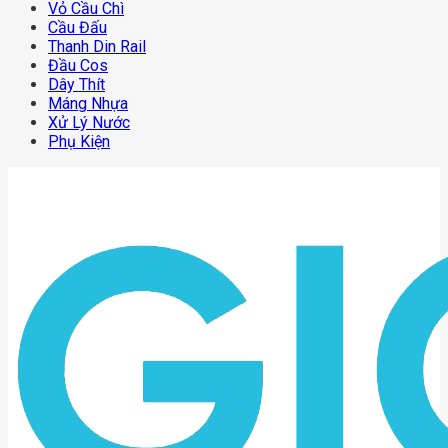
Vỏ Cầu Chì
Cầu Đấu
Thanh Din Rail
Đầu Cos
Dây Thít
Máng Nhựa
Xử Lý Nước
Phụ Kiện