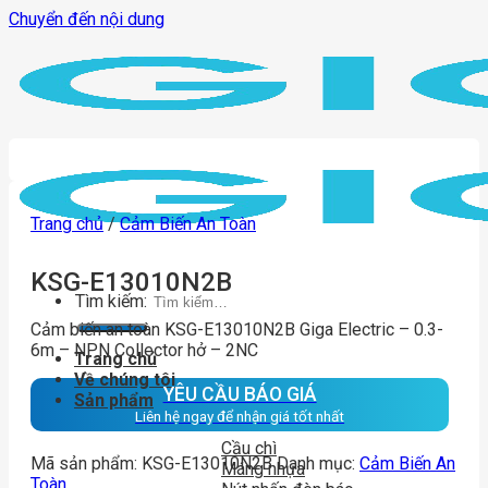
Chuyển đến nội dung
Trang chủ
/
Cảm Biến An Toàn
KSG-E13010N2B
Tìm kiếm:
Cảm biến an toàn KSG-E13010N2B Giga Electric – 0.3-
6m – NPN Collector hở – 2NC
Trang chủ
Về chúng tôi
YÊU CẦU BÁO GIÁ
Sản phẩm
Liên hệ ngay để nhận giá tốt nhất
Cầu chì
Mã sản phẩm:
KSG-E13010N2B
Danh mục:
Cảm Biến An
Máng nhựa
Toàn