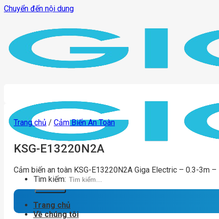
Chuyển đến nội dung
Trang chủ
/
Cảm Biến An Toàn
KSG-E13220N2A
Cảm biến an toàn KSG-E13220N2A Giga Electric – 0.3-3m –
Tìm kiếm:
Trang chủ
Về chúng tôi