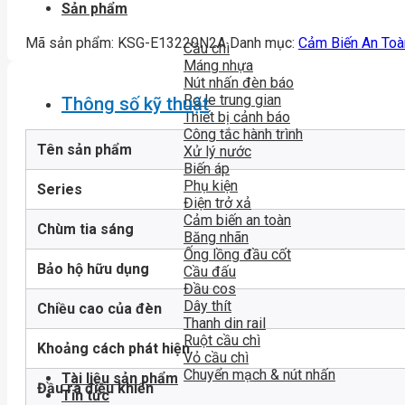
Sản phẩm
Mã sản phẩm:
KSG-E13220N2A
Danh mục:
Cảm Biến An Toà
Cầu chì
Máng nhựa
Nút nhấn đèn báo
Rơ le trung gian
Thông số kỹ thuật
Thiết bị cảnh báo
Công tắc hành trình
Tên sản phẩm
Xử lý nước
Biến áp
Phụ kiện
Series
Điện trở xả
Cảm biến an toàn
Chùm tia sáng
Băng nhãn
Ống lồng đầu cốt
Bảo hộ hữu dụng
Cầu đấu
Đầu cos
Dây thít
Chiều cao của đèn
Thanh din rail
Ruột cầu chì
Khoảng cách phát hiện
Vỏ cầu chì
Chuyển mạch & nút nhấn
Tài liệu sản phẩm
Đầu ra điều khiển
Tin tức